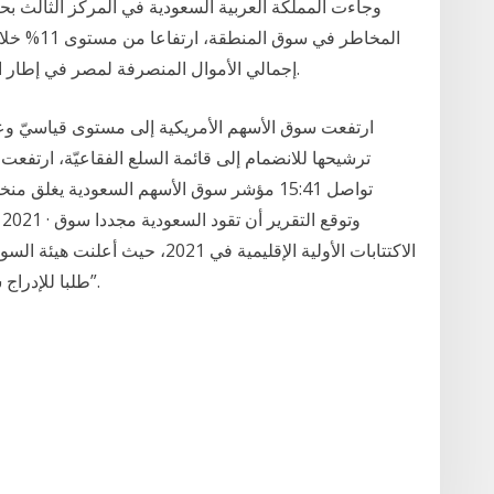
إجمالي الأموال المنصرفة لمصر في إطار اتفاق ائتماني مدته 12 شهرا قد بلغ 3.6 مليار دولار.
ارتفعت سوق الأسهم الأمريكية إلى مستوى قياسيّ وعل
طلبا للإدراج سواء في السوق الرئيسية أو السوق الموازية “نمو”.