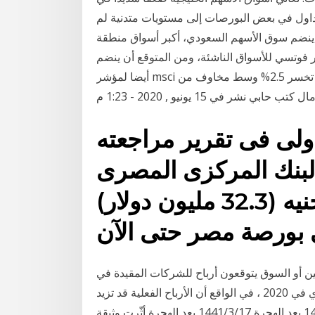
داول في بعض البورصات إلى مستويات متدنية لم
المالية. ينضم سوق الأسهم السعودي، أكبر أسواق منطقة
 فوتسي للأسواق الناشئة، ومن المتوقع أن ينضم
أيضا لمؤشر msci للأسواق الناشئة في مايو/أيار المُقبل. الأسهم الأوروبية تخسر 2.5% وسط مخاوف من
 نشر في 15 يونيو , 2020 - 1:23 م
ولى فى تقرير مراجعته
البنك المركزى المصرى
استخدم 500 مليون جنيه (32.3 مليون دولار)
لين أو السوق يتوقعون أرباح للشركات المقيدة في
البورصة المصرية تبلغ ما بين 62-57 مليار جنيه مصري في 2020 ، في الواقع أن الأرباح الفعلية قد تزيد
5‏‏/6‏‏/1442 بعد الهجرة 5‏‏/3‏‏/1442 بعد الهجرة 3‏‏/6‏‏/1442 بعد الهجرة 17‏‏/3‏‏/1441 بعد الهجرة أثّرت وثيقة