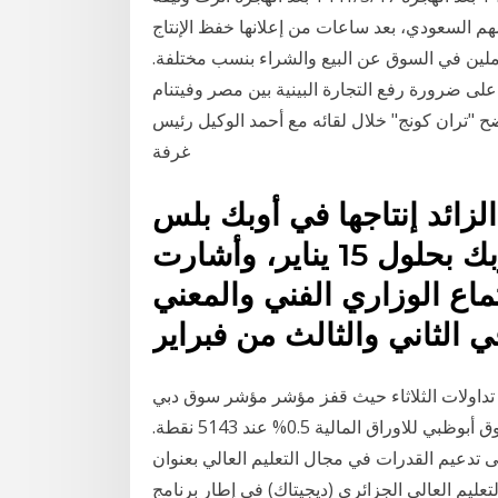
 السعودي، بعد ساعات من إعلانها خفظ الإنتاج
ملين في السوق عن البيع والشراء بنسب مختلفة.
على ضرورة رفع التجارة البينية بين مصر وفيتنام
أوضح "تران كونج" خلال لقائه مع أحمد الوكيل رئيس
غرفة
لزائد إنتاجها في أوبك بلس
ستقدم خطة تعويض لأمانة أوبك بحلول 15 يناير، وأشارت
ماع الوزاري الفني والمعني
تداولات الثلاثاء حيث قفز مؤشر مؤشر سوق دبي
المالي 1.15% ليغلق عند 2608 نقطة، فيما ارتفع مؤشر سوق أبوظبي للاوراق المالية 0.5% عند 5143 نقطة.
 تدعيم القدرات في مجال التعليم العالي بعنوان
يم العالي الجزائري (ديجيتاك) في إطار برنامج