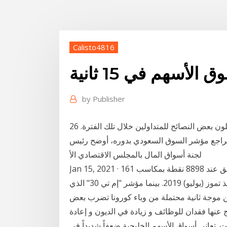
Calisto4816
لأسهم في 15 ثانية
by
Publisher
26 كانون الأول (ديسمبر) 2020 ستثمري الأسهم، قدم المحللون بعض النصائح للمتداولين خلال تلك الفترة.
راجع مؤشر السوق السعودي بدوره، أوضح رئيس
لجنة أسواق المال بالمجلس الاقتصادي الأ
Jan 15, 2021 · ارتفعت الأسهم السعودية للأسبوع الثاني على التوالي لتغلق عند 8898 نقطة بمكاسب 161
نقطة بنسبة 1.8 في المائة لتصل إلى أعلى مستوياتها منذ تموز (يوليو) 2019. بينما مؤشر "إم تي 30" الذي
رتفع 1.9 في المائة فضلا عن موجة ثانية محتملة من وباء كورونا تضرب بعض
 عنها فقدان للوظائف و زيادة في الديون و إعادة
ات. تعاني أسواق الأسهم الخليجية ضعفاً شديداً في