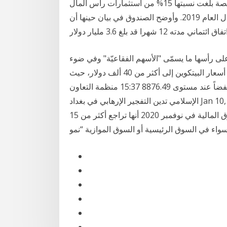
وجاءت المملكة العربية السعودية في المركز الثالث بحصة بلغت نسبتها 15% من استثمارات رأس المال
المخاطر في سوق المنطقة، ارتفاعا من مستوى 11% خلال العام 2019. وأوضح الصندوق في بيان حينها أن
ى رأسها ما يسمّى "الأسهم الفقاعيّة" وفي ضوء
ترشيحها للانضمام إلى قائمة السلع الفقاعيّة، ارتفعت أسعار البيتكوين إلى أكثر من 40 ألف دولار، حيث
تواصل 15:41 مؤشر سوق الأسهم السعودية يغلق منخفضاً عند مستوى 8876.49 15:37 منظمة التعاون
الإسلامي تدين التفجير الإرهابي في بغداد Jan 10, 2021 · وتوقع التقرير أن تقود السعودية مجددا سوق
الاكتتابات الأولية الإقليمية في 2021، حيث أعلنت هيئة السوق المالية في نوفمبر 2020 أنها تراجع أكثر من 15