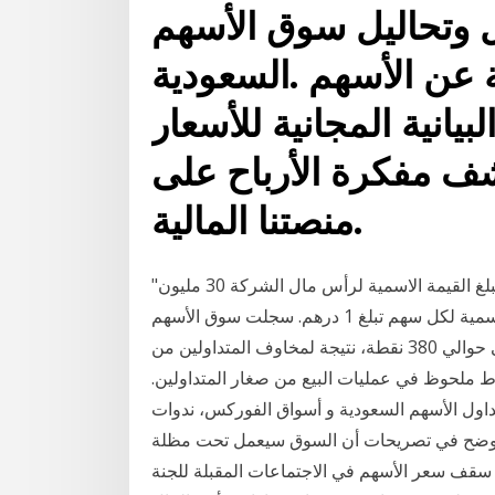
وتحاليل سوق الأسهم -
بيانية المجانية للأسعار
شف مفكرة الأرباح على
منصتنا المالية.
"أبوظبي المالي" يدرج "إيزي ليس" في منصة السوق الثاني. تبلغ القيمة الاسمية لرأس مال الشركة 30 مليون
درهم، كما يبلغ عدد الأسهم 30 مليون سهماً بقيمة اسمية لكل سهم تبلغ 1 درهم. سجلت سوق الأسهم
السعودية في تداولاتها أمس خسائر قوية بهبوط وصل الى حوالي 380 نقطة، نتيجة لمخاوف المتداولين من
ط ملحوظ في عمليات البيع من صغار المتداولين.
تداول الأسهم السعودية و أسواق الفوركس، ندوات
 واوضح في تصريحات أن السوق سيعمل تحت مظلة
عر الأسهم في الاجتماعات المقبلة للجنة. Jan 13, 2021 ·