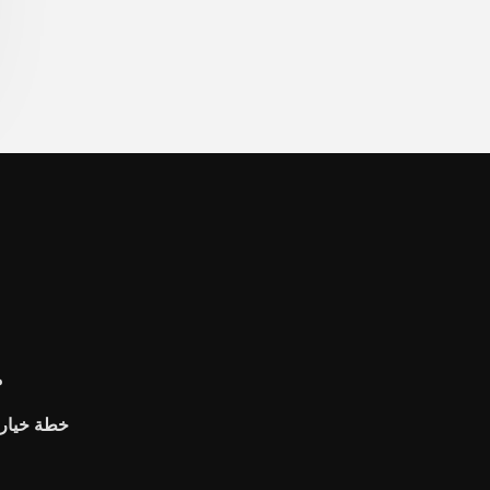
م
خطة خيار