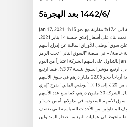
5‏‏/6‏‏/1442 بعد الهجرة
Jan 17, 2021 · كم اكشفت المراجعة عن رفع وزن سهم إعمار العقارية الى 17.4% مقارنة مع نحو 15%
بحسب المراجعة السابقة. وأوضح سوق دبي أن المراجعة تمت بناء على أسعار إغلاق جلسة 14 يناير 2021،
أبوظبي في 27 ديسمبر / وام /أعلن سوق أبوظبي للأوراق المالية عن إدراج أسهم
في منصة "السوق الثاني" تحت الرمز easylease وقد بدأ
التداول على أسهم الشركة اعتباراً من اليوم. Jan 18, 2021 · شهدت أسواق المال المحلية ارتفاعات كبيرة في
جلسة تداول أمس، لاسيما في سوق أبوظبي للأوراق المالية، إذ ارتفع مؤشر السوق بنسبة 3.97%، فيما ارتفع
مؤشر سوق دبي المالي بنسبة 1.15%.وحققت القيمة السوقية أرباحاً بنحو 22.06 مليار درهم في سوق الأسهم
المستثمر المعتمد ثانية، الأمر الذي يتطلب 1 قد انخفضت من 20 ٪ إلى 15 ٪. "أبوظبي المالي" يدرج "إيزي
ليس" في منصة السوق الثاني. تبلغ القيمة الاسمية لرأس مال الشركة 30 مليون درهم، كما يبلغ عدد الأسهم
اسمية لكل سهم تبلغ 1 درهم. سجلت سوق الأسهم السعودية في تداولاتها أمس خسائر
380 نقطة، نتيجة لمخاوف المتداولين من الأحداث السياسية التي تعصف