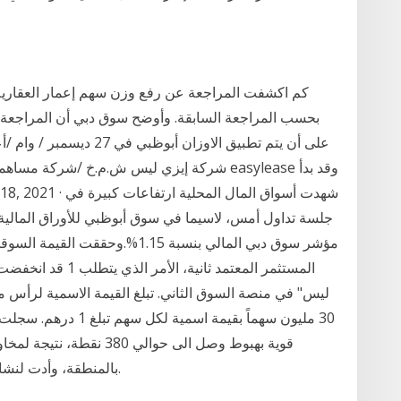
على أن يتم تطبيق الاوزان 
شركة إيزي ليس ش.م.خ /شركة مساهمة خاصة/ – 
30 مليون سهماً بقيمة 
قوية بهبوط وصل الى حوالي 
بالمنطقة، وأدت لنشاط ملحوظ في عمليات البيع من صغار المتداولين.