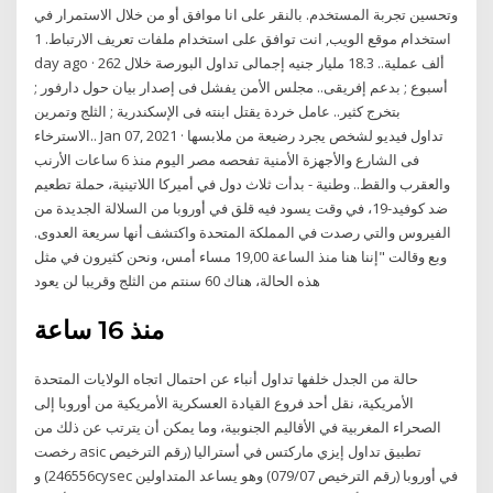
وتحسين تجربة المستخدم. بالنقر على انا موافق أو من خلال الاستمرار في
استخدام موقع الويب, انت توافق على استخدام ملفات تعريف الارتباط. 1
day ago · 262 ألف عملية.. 18.3 مليار جنيه إجمالى تداول البورصة خلال
أسبوع ; بدعم إفريقى.. مجلس الأمن يفشل فى إصدار بيان حول دارفور ;
بتخرج كثير.. عامل خردة يقتل ابنته فى الإسكندرية ; الثلج وتمرين
الاسترخاء.. Jan 07, 2021 · تداول فيديو لشخص يجرد رضيعة من ملابسها
فى الشارع والأجهزة الأمنية تفحصه مصر اليوم منذ 6 ساعات الأرنب
والعقرب والقط.. وطنية - بدأت ثلاث دول في أميركا اللاتينية، حملة تطعيم
ضد كوفيد-19، في وقت يسود فيه قلق في أوروبا من السلالة الجديدة من
الفيروس والتي رصدت في المملكة المتحدة واكتشف أنها سريعة العدوى.
وبع وقالت "إننا هنا منذ الساعة 19,00 مساء أمس، ونحن كثيرون في مثل
هذه الحالة، هناك 60 سنتم من الثلج وقريبا لن يعود
منذ 16 ساعة
حالة من الجدل خلفها تداول أنباء عن احتمال اتجاه الولايات المتحدة
الأمريكية، نقل أحد فروع القيادة العسكرية الأمريكية من أوروبا إلى
الصحراء المغربية في الأقاليم الجنوبية، وما يمكن أن يترتب عن ذلك من
رخصت asic تطبيق تداول إيزي ماركتس في أستراليا (رقم الترخيص
246556) وcysec في أوروبا (رقم الترخيص 079/07) وهو يساعد المتداولين