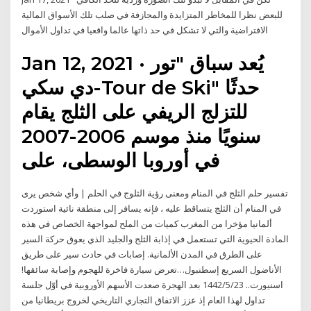
للبعض نظرا للمخاطر المتزايدة والمجازفة في صلب تلك الأسواق المالية
الافتراضية والتي لا تشكل في حد ذاتها عالما واقعيا في تداول الأموال
Jan 12, 2021 · يُعد سباق "تور
دي سكي-Tour de Ski" حدثًا
للتزلج الريفي على الثلج يقام
سنويًا منذ موسم 2006-2007
في أوروبا الوسطى، على
تفسير حلم الثلج في المنام ومعنى رؤية الثلوج في الحلم | وأي شخص يرى
في المنام أن الثلج يتساقط عليه ، فإنه يسافر إلى منطقة نائية استوردت
ألمانيا مؤخرا من المغرب كميات من الملح لمواجهة الخصاص في هذه
المادة الحيوية التي تستعمل في إذابة الثلج والجليد الذي يعوق حركة السير
على الطرق في المدن الألمانية. إصابات في حادث سير على طريق
الأناضول السريع إسطنبول…تعرض سيارة فاخرة للهجوم وإصابة سائقها!
اسنيورت.. 23‏‏/5‏‏/1442 بعد الهجرة صعدت الأسهم الأوروبية في أوّل جلسة
تداول لهذا العام إذ عزز الاتفاق التجاري التاريخي لخروج بريطانيا من