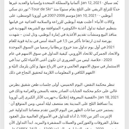
ألمانيا والمملكة المتحدة وإسبانيا والعديد غيرها. Jan 12, 2021 · يُعد سباق
"تور دي سكي-Tour de Ski" حدثًا للتزلج الريفي على الثلج يقام سنويًا منذ
موسم 2006-2007 في أوروبا الوسطى، على Jan 10, 2021 · أبوظبي -
وكالات الأنباء: أعلنت هيئة أبوظبي للزراعة والسلامة الغذائية عن قيامها
بتنظيم عملية تداول أغذية «الكوشِر» المتوافقة مع الشريعة اليهودية في
منافذ البيع ومنشآت تقديم الأغذية في إمارة أبوظبي، وذل لندن – شهدت
بورصة لندن ارتفاعا بأكثر من 1,5 في المئة أمس في بداية قوية للعام
2021 في أول يوم تداول منذ خروج بريطانيا رسميا من السوق الموحدة
والاتحاد الجمركي للاتحاد الأوروبي. كيفية التداول في سوق الاسهم في عام
2020 - خلاصة. ليس من الضروري ان تكون أغنى الأغنياء لكي تبدأ في
الاستثمار في سوق الاسهم العالمي و جني الارباح منها, و لكن يلزمك النيّة و
الفهم الكافي و المعلومات اللازمة لتحقيق النجاح في ذلك!
تنظر محكمة النقض، اليوم الخميس، أولى جلسات طعن شقيق بطرس
غالي على حكم محكمة الجنايات الصادر بحقه بالسجن والغرامة وذلك في
القضية المعروفة إعلاميًّا بـ«تهريب الآثار الكبرى إلى أوروبا». Jan 18, 2021
· بدأ تساقط الثلج على المدينة بعد منتصف ليلة أمس، ومن المتوقع أن
يستمر حتى ساعات الظهر من اليوم الإثنين تقدم منصاتنا التداولية عبر
الإنترنت أكثر من 2،100 أداة للتداول في الأسواق العالمية مثل العقود
مقابل الفروقات والفوركس والعملات المشفرة والمزيد. ابدأ التداول الآن
على CAPEX. 24 ديسمبر 2020 - يتوقف التداول في الساعة 12:00 مساءً