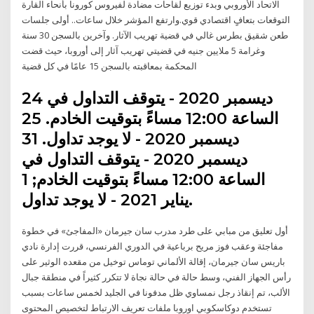
الاتحاد الأوروبي وبدء توزيع لقاحات مضادة لفيروس كورونا بأنحاء القارة
التوقعات بتعافٍ اقتصادي قوي.وارتفع المؤشر خلال ساعات.. أولى جلسات
طعن شقيق بطرس غالي في قضية تهريب الآثار. وآخرين بالسجن 30 سنة
وغرامة 5 ملايين جنيه في قضيتي تهريب آثار إلى أوروبا، حيث قضت
المحكمة بمعاقبته بالسجن 15 عامًا في كل قضية
24 ديسمبر 2020 - يتوقف التداول في
الساعة 12:00 مساءً بتوقيت الخادم. 25
ديسمبر 2020 - لا يوجد تداول. 31
ديسمبر 2020 - يتوقف التداول في
الساعة 12:00 مساءً بتوقيت الخادم; 1
يناير 2021 - لا يوجد تداول.
أول تعليق من مبابي على طرد مدرب سان جيرمان «المفاجئ» في خطوة
مفاجئة وعقب فوز مريح برباعية في الدوري الفرنسي، قررت إدارة نادي
باريس سان جيرمان، إقالة الألماني توماس توخيل من مقعده الوثير على
رأس الجهاز الفني، وسط حالة في حالة نجاة لا تتكرر كثيراً في منطقة جبال
الألب، تم إنقاذ رجل نمساوي ظل مدفونا في الجليد لخمس ساعات بسبب
تستخدم دوكاسكوبي اوروبا ملفات تعريف الارتباط لتخصيص المحتوى