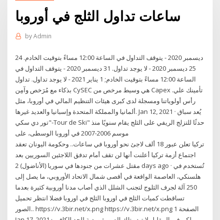
ساعات تداول الثلج في أوروبا
by
Admin
24 ديسمبر 2020 - يتوقف التداول في الساعة 12:00 مساءً بتوقيت الخادم.
25 ديسمبر 2020 - لا يوجد تداول. 31 ديسمبر 2020 - يتوقف التداول في
الساعة 12:00 مساءً بتوقيت الخادم; 1 يناير 2021 - لا يوجد تداول. تداول
بذكاء مع مُرَخص وآمِن CySEC هي وسيط مرخص من Capex .تأمينك علي
رأس أولوياتنا ومسجلة لدى كبرى هيئات التنظيم المالي في أوروبا، مثل
ألمانيا والمملكة المتحدة وإسبانيا والعديد غيرها. Jan 12, 2021 · يُعد سباق
"تور دي سكي-Tour de Ski" حدثًا للتزلج الريفي على الثلج يقام سنويًا منذ
موسم 2006-2007 في أوروبا الوسطى، على
تركيا تعلن عبور 18 ألف لاجئ نحو أوروبا في ساعات.. وحكومة اليونان تعقد
اجتماع أزمة تركيا أعلنت أنها لن تقف أمام تدفق اللاجئين السوريين بعد
مقتل عشرات من جنودها في سوريا (الأناضول) 2 days ago · تُستخدم في
هلسنكي، العاصمة الواقعة في أقصى شمال الاتحاد الأوروبي، ما يصل إلى
250 آلة لجرف الثلوج لتجنب الشلل الذي أصاب مدنا أوروبية كثيرة بعدما
تساقطت كميات الثلج في اوروبا الثلج في اوروبا فضلا انتظر تحميل
الصور.. https://v.3bir.net/x.png https://v.3bir.net/x.png الصفحة 1
Jan 17, 2021 · لكن في المقابل لا تبدو تلك الصورة وردية للحد الكافي