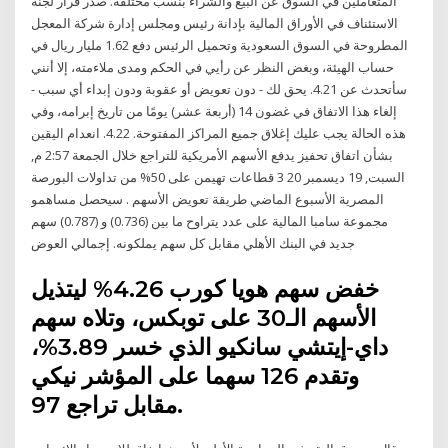
المتعاملين في السوق عن البيع والشراء بنسب مختلفة. صدر قرار لجنة
الاستئناف في الأوراق المالية بإدانة رئيس ومجلس إدارة شركة المعجل
المطروحة في السوق السعودية وتحميل الرئيس دفع 1.62 مليار ريال في
حساب الهيئة، وبغض النظر عن رأيي في الحكم ومدى ملاءمته، إلا أنني
سأتحدث عن 4.21. يحق لك - دون تعويض أو عقوبة ودون إبداء أي سبب -
إلغاء هذا الاتفاق في غضون 14 (أربعة عشر) يومًا من تاريخ إبرامه، وفي
هذه الحالة يجب عليك إغلاق جميع المراكز المفتوحة. 4.22. انعدام اليقين
بشأن اتفاق تحفيز يدفع الأسهم الأمريكية للتراجع خلال الجمعة 2:57 م,
السبت, 19 ديسمبر 20 3 قطاعات تهيمن على 50% من تداولات البورصة
المصرية الأسبوع الماضي طريقة تعويض الأسهم . سيحصل مساهمو
مجموعة سامبا المالية على عدد يتراوح ما بين (0.736) و (0.787) سهم
جديد في البنك الأهلي مقابل كل سهم يملكونه. إجمالي العوض
خفض سهم هويا كورب 4.26% ليتذيل
الأسهم الـ30 على توبكس، وتلاه سهم
داي-إيتشي سانكيو الذي خسر 3.89%،
وتقدم 126 سهما على المؤشر نيكي
مقابل تراجع 97.