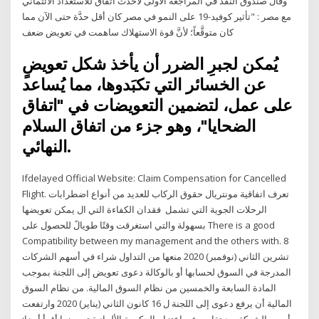
وقال صندوق النقد في المراجعة الأولى لأحدث اتفاق للاستعداد الائتماني
مع مصر : "تأثير كوفيد-19 على النمو في مصر كان أقل حدَّة حتى الآن مما
كان متوقَّعاً؛ لأنَّ قوة الاستهلاك ساهمت في تعويض ضعف
يُمكن لجبرِ الضرر أن يأخذ شكل تعويضٍ
عن الخسائر التي تكبَدوها، مما يُساعد
على عمل، لتضمين التعويضات في "اتفاق
الضحايا"، وهو جزء من اتفاق السلام
النهائي.
Ifdelayed Official Website: Claim Compensation for Cancelled
Flight. تعرف اتفاقية مونتريال حقوق الركاب للعديد من أنواع اضطرابات
الرحلات الجوية التي تشمل فقدان الكفاءة التي ال يمكن تعويضها
بسهولة والتي استغرقت وقتًا طويالً للحصول على There is a good
Compatibility between my management and the others with. 8
تشرين الثاني (نوفمبر) 2020 منعها من التداول شراء في أسهم الشركات
المدرجة في السوق لحسابها أو بالوكالة دعوى تعويض إلى اللجنة بموجب
المادة السابعة والخمسين من نظام السوق المالية. من نظام السوق
المالية أن يرفع دعوى إلى اللجنة ل 16 كانون الثاني (يناير) 2020 وارتفعت