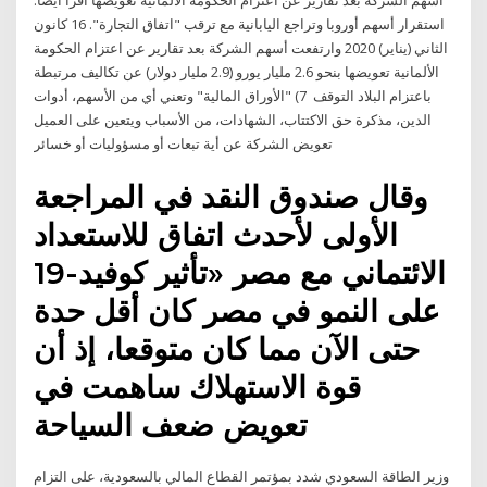
أسهم الشركة بعد تقارير عن اعتزام الحكومة الألمانية تعويضها أقرأ أيضا:
استقرار أسهم أوروبا وتراجع اليابانية مع ترقب "اتفاق التجارة". 16 كانون
الثاني (يناير) 2020 وارتفعت أسهم الشركة بعد تقارير عن اعتزام الحكومة
الألمانية تعويضها بنحو 2.6 مليار يورو (2.9 مليار دولار) عن تكاليف مرتبطة
باعتزام البلاد التوقف 7) "الأوراق المالية" وتعني أي من الأسهم، أدوات
الدين، مذكرة حق الاكتتاب، الشهادات، من الأسباب ويتعين على العميل
تعويض الشركة عن أية تبعات أو مسؤوليات أو خسائر
وقال صندوق النقد في المراجعة
الأولى لأحدث اتفاق للاستعداد
الائتماني مع مصر «تأثير كوفيد-19
على النمو في مصر كان أقل حدة
حتى الآن مما كان متوقعا، إذ أن
قوة الاستهلاك ساهمت في
تعويض ضعف السياحة
وزير الطاقة السعودي شدد بمؤتمر القطاع المالي بالسعودية، على التزام