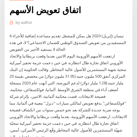
اتفاق تعويض الأسهم
by
author
6 نيسان (إبريل) 2020 هل يمكن للمشغل تقديم مساعدة إضافية للأجراء
المستفيدين من تعويض الصندوق الوطني للضمان الاجتماعي؟ لا، في هذه
الحالة لا يستفيد الأجير من التعويض
ارتفعت الأسهم الأوروبية اليوم الاثنين بعدما وقعت بريطانيا والاتحاد
الأوروبي اتفاق تجارة طال انتظاره، في حين دعمت حزمة تحفيز أميركية
سخية شهية المستثمرين للأصول عالية المخاطر. وقالت الحكومة إن البنك
المركزي أنفق 500 مليون جنيه (31.95 مليون دولار) من مخصص بقيمة 20
مليار جنيه (1.28 مليار دولار) لدعم البورصة، التي أنهت عام 2020 مسجلة
أضعف أداء في منطقة الشرق الأوسط. ألمانيا، فولكسفاغن، محكمة،
فضيحة الانبعاثات. قضت محكمة ألمانية، الاثنين، بإلزام شركة
"فولكسفاغن" بدفع تعويض لمالكي سيارات "ديزل" معيبة في ألمانيا، مما
يوجه ضربة جديدة للشركة بعد نحو خمس سنوات من انكشاف فضيحة
الانبعاثات. ارتفعت الأسهم الأوروبية، بعدما وقّعت بريطانيا والاتحاد الأوروبي
اتفاق تجارة طال انتظاره، في حين دعمت حزمة تحفيز أميركية سخيّة
شهيّة المستثمرين للأصول عالية المخاطر.وقّع الرئيس الأميركي، أمس،
حزمة مساعدات مالية