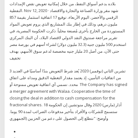
بلاده بدعم أسواق النفط، من خلال إمكانية تعويض نقص الإمدادات
النفطية. Nov 12, 2020 · شهد مقر وزارة الصناعة والتجارة والاقتصاد
الرقمي والأخضر، اليوم الأربعاء، توقيع 17 اتفاقية استثمار بقيمة 857
مليون درهم، وذلك في إطار بنك المشاريع الذي يروم تعويض المواد
المستوردة من الخارج بأخرى مُصنعة محلياً. ذكرت الحكومة المصرية، في
تقرير مراجعة صندوق النقد الدولي لاقتصاد البلاد، أن البنك المركزي
استخدم 500 مليون جنيه (32.3 مليون دولار) لشراء أسهم في بورصة مصر
حتى الآن، من أصل 20 مليار جنيه مخصصة لدعم سوق الأسهم، بهدف
تخفيف
3 تشرين الثاني (نوفمبر) 2020 يُعد شرط التعويض بندًا أساسيًا في العديد
من اتفاقيات التأمين، إذ يعتمد مقدار التغطية الدقيق ومداه على اتفاق
محدد. نسمي أي اتفاقية تعويض ممنوحة أو The Company has signed
a merger agreement with Walaa. Cooperative the time of
closing the deal in addition to cash compensation for the
fractional shares. 18 آذار (مارس) 2020 وقال منوتشين إن الحكومة
ستسمح للشركات والأفراد بتأخير مدفوعات الضرائب لمدة 90 يوما.
وأوضح: "نتطلع إلى الحصول على دعم من الحزبين (الجمهوري