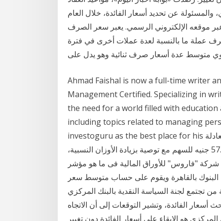
 والمسئولة عن تحديد أسعار الفائدة، خلال العام
مركزي عبر موقعه الإلكتروني الرسمي. يعبر سعر الصرف
ف عملة ما بالنسبة لعدة عملات أخرى في فترة
وي متوسط عدة أسعار صرف ثنائية وهو يدل على
Ahmad Faishal is now a full-time writer a
Management Certified. Specializing in writ
the need for a world filled with education
including topics related to managing per
investoguru as the best place for his البنوك كوم – شيماء ابو الوفا :حدد تقرير بحثي القيمة العادلة
لسهم "بنك كريدي اجريكول – مصر" عند مستويات 57.50 جنيه للسهم مع توصية بزيادة الأوزان النسبية،
روس" للأوراق المالية فى ما هو مؤشر conia لأسعار الفائدة
ين البنوك بالقاهرة ويقوم على حساب متوسط سعر
ة من تجتمع لجنة السياسة النقدية بالبنك المركزي
 الخميس المقبل آخر اجتماع لها فى عام 2020 لبحث أسعار الفائدة، وتشير التوقعات إلى أن الاتجاه