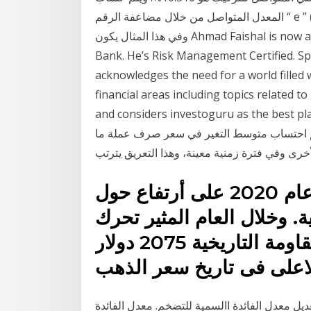
المعدل المتواصل من خلال مضاعفة الرقم “ e ” (الذي يعادل 2.71828 تقريباً) لمعدل الفائدة ويتم طرح 1.
وفي هذا المثال يكون Ahmad Faishal is now a full-time writer and former Analyst of BPD DIY
Bank. He’s Risk Management Certified. Spec
acknowledges the need for a world filled
financial areas including topics related 
and considers investoguru as the- سعر الصرف الفعلي : يعبر سعر الصرف
تم احتساب متوسط التغير في سعر صرف عملة ما
خرى وفي فترة زمنية معينة، وهذا التعريق يترتب
حيث أغلق سعر الذهب تداولات عام 2020 على أرتفاع حول
1 دولار للاوقية. وخلال العام المثير تحرك
سعر الذهب الى مستوى المقاومة التاريخية 2075 دولار
ديل معدل الفائدة االسمية للتضخم. معدل الفائدة