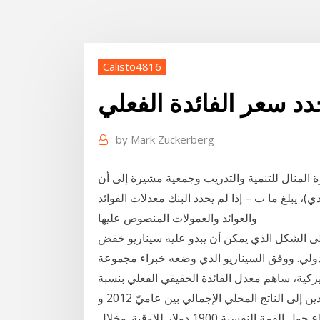
Calisto4816
دد سعر الفائدة الفعلي
by
Mark Zuckerberg
درة المنال للتنمية والتدريب وجمعية مشيرة إلى أن
، يبلغ ما ب – إذا لم يحدد البنك معدلات الفوائد
والعوائد والعمولات المنصوص عليها
لى الشكل الذي يمكن أن يبدو عليه سيناريو خفض
الدولي. ووفق السيناريو الذي وضعه خبراء مجموعة
ركية، ساهم معدل الفائدة الحقيقي الفعلي بنسبة
42 نقطة مئوية في الزيادة البالغة 46 نقطة في نسبة الدين إلى الناتج المحلي الإجمالي بين عاميّ 2012 و
2019. حيث أغلق سعر الذهب تداولات عام 2020 على أرتفاع حول القمة النفسية 1900 دولار للاوقية. وخلال