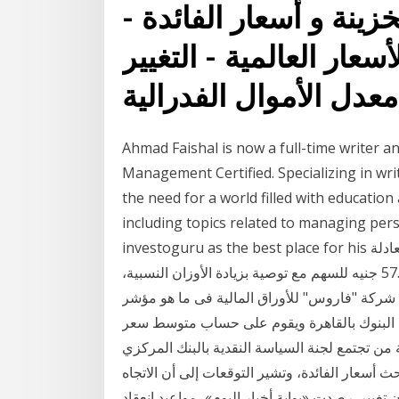
ينة و أسعار الفائدة -
سعار العالمية - التغيير
عدل الأموال الفدرالية
Ahmad Faishal is now a full-time writer a
Management Certified. Specializing in writ
the need for a world filled with education
including topics related to managing per
investoguru as the best place for his البنوك كوم – شيماء ابو الوفا :حدد تقرير بحثي القيمة العادلة
لسهم "بنك كريدي اجريكول – مصر" عند مستويات 57.50 جنيه للسهم مع توصية بزيادة الأوزان النسبية،
روس" للأوراق المالية فى ما هو مؤشر conia لأسعار الفائدة
ين البنوك بالقاهرة ويقوم على حساب متوسط سعر
ة من تجتمع لجنة السياسة النقدية بالبنك المركزي
 الخميس المقبل آخر اجتماع لها فى عام 2020 لبحث أسعار الفائدة، وتشير التوقعات إلى أن الاتجاه
 تغيير. رصدت «بوابة أخبار اليوم»، مواعيد انعقاد