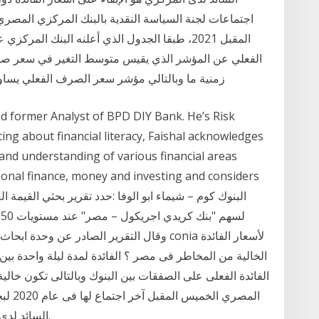
اجتماعات لجنة السياسة النقدية بالبنك المركزي المصري،
المقبل 2021، طبقا الجدول الذي أعلنه البنك ال
الفعلي عن المؤشر الذي يقيس متوسط التغير في سعر صر
زمنية ما وبالتالي مؤشر سعر الصرف الفعلي يسا
nd former Analyst of BPD DIY Bank. He’s Risk
ing about financial literacy, Faishal acknowledges
 and understanding of various financial areas
sonal finance, money and investing and considers
وقال التقرير الصادر عن وحدة ابحاث شركة "فا
الخالية من المخاطر فى مصر ؟ الفائدة لمدة ليلة واحدة ب
الفائدة الفعلى على الصفقات بين البنوك وبالتالى تكون خالي
المصري
السائد لدى المركزي هو الإبقاء على أسعار الفائدة دون تغيير.