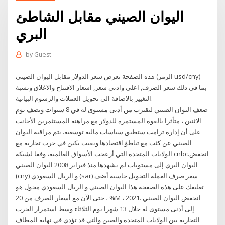
اليوان الصيني مقابل الشاطئ
البري
by
Guest
هذه الصفحة تعرض سعر الدولار مقابل اليوان الصيني (الرمز usd/cny)
بما في ذلك سعر الصرف, اعلى وادنى سعر, اسعار الافتتاح والاغلاق ونسبة
التغيير بالاضافة الى تحويل العملات والرسوم البيانية.
ضعف اليوان الصيني ليقترب من أدنى مستوى له في 8 سنوات ونصف يوم
الاثنين ، متأثرا بالقوة المستمرة للدولار مع مراهنة المستثمرين الأجانب
على أن إدارة ترامب ستطبق سياسات مالية توسعية. يتم مراقبة اليوان
الصيني عن كثب مع تباطؤ اقتصادها وبقيت بكين في حرب تجارية مع
الولايات المتحدة التي أزعجت الأسواق العالمية، وفقا لشبكة cnbc.انخفض
اليوان البري إلى مستويات لم يشهدها منذ فبراير 2008 اليوان الصيني
(cny) و الريال السعودي (sar) سعر صرف العملة التحويل حاسبة أضف
تعليقك على هذه الصفحة هذا اليوان الصيني و الريال السعودي محول هو
حتى الآن مع أسعار الصرف من 20 ، %M ، 2021. انخفض اليوان الصيني
إلى أدنى مستوى له خلال 13 شهرا يوم الثلاثاء وسط استمرار الحرب
التجارية بين الولايات المتحدة والصين والتي قد تؤدي في نهاية المطاف