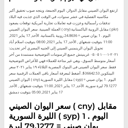
ارتفع اليوان الصيني مقابل الدولار، اليوم الجمعة، ويتجه صوب تحقيق أكبر
مكاسبه الفصلية في عشر سنوات، في الوقت الذي جذبت فيه البلاد
تدفقات رأسمالية وعززت فيه تعاملات تجارية أمريكية توقعات بصعود
العملة الصينية. سعر اليوان الصيني ( cny) مقابل الروبية الباكستانية ( pkr)
اليوم . 1 يوان صيني = 24.8636 روبية باكستانية. الأحد, 17 يناير 2021,
11:00 بتوقيت شنغهاي , الأحد, 17 يناير 2021, 08:00 بتوقيت اسلام أباد
تحويل اليوان الرينمنبي الصيني إلى الجنيه المصري آخر تحديث:
٢٠٢١-٠١-١٠ ٠٥:٠٥ غرينيتش جميع الرسومات التوضيحية مستمدة من آخر
أسعار متوسط السوق ، وهي غير متاحة للعملاء فهي للأغراض التوضيحية
فقط. سعر اليوان الصينى فى البنوك المصرية الثلاثاء ١٩ يناير ٢٠٢١ سعر
البيتكوين 36642.53$، أضغط لمعرفة أسعار باقى العملات الرقمية سعر
اليوان الصيني ( cny) مقابل الليرة السورية ( syp) اليوم . 1 يوان صيني =
79.1277 ليرة سورية. الأحد, 17 يناير 2021, 11:00 بتوقيت شنغهاي , الأحد,
17 يناير 2021, 05:00 بتوقيت دمشق
سعر اليوان الصيني ( cny) مقابل
الليرة السورية ( syp) اليوم . 1
يوان صيني = 79.1277 ليرة