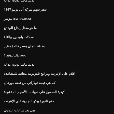
يديك ماسا توبوه عدالة
سعر سهم شركة آبل يونيو 1997
مؤشر tcw avanza
ما هو معدل إيداع الودائع
معدلات بلومبرج والغلة
بطاقة ائتمان بسعر فائدة متغير
1 نذل لتوقع aud
يديك ماسا توبوه عدالة
أفلام على الإنترنت وبرامج تلفزيونية مجانية للمشاهدة
كم هي قيمة دولاراتي من فضة مورغان
كيفية الحصول على شهادات الأسهم المفقودة
دفع فاتورة بيكو التجارية على الإنترنت
ببي بعد ساعات التداول