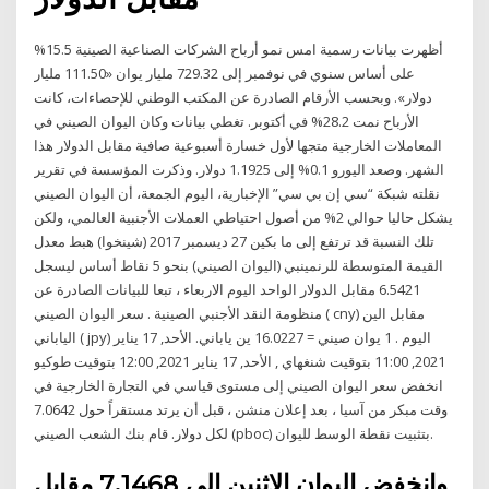
أظهرت بيانات رسمية امس نمو أرباح الشركات الصناعية الصينية 15.5%
على أساس سنوي في نوفمبر إلى 729.32 مليار يوان «111.50 مليار
دولار». وبحسب الأرقام الصادرة عن المكتب الوطني للإحصاءات، كانت
الأرباح نمت 28.2% في أكتوبر. تغطي بيانات وكان اليوان الصيني في
المعاملات الخارجية متجها لأول خسارة أسبوعية صافية مقابل الدولار هذا
الشهر. وصعد اليورو 0.1% إلى 1.1925 دولار. وذكرت المؤسسة في تقرير
نقلته شبكة “سي إن بي سي” الإخبارية، اليوم الجمعة، أن اليوان الصيني
يشكل حاليا حوالي 2% من أصول احتياطي العملات الأجنبية العالمي، ولكن
تلك النسبة قد ترتفع إلى ما بكين 27 ديسمبر 2017 (شينخوا) هبط معدل
القيمة المتوسطة للرنمينبي (اليوان الصيني) بنحو 5 نقاط أساس ليسجل
6.5421 مقابل الدولار الواحد اليوم الاربعاء ، تبعا للبيانات الصادرة عن
منظومة النقد الأجنبي الصينية . سعر اليوان الصيني ( cny) مقابل الين
الياباني ( jpy) اليوم . 1 يوان صيني = 16.0227 ين ياباني. الأحد, 17 يناير
2021, 11:00 بتوقيت شنغهاي , الأحد, 17 يناير 2021, 12:00 بتوقيت طوكيو
انخفض سعر اليوان الصيني إلى مستوى قياسي في التجارة الخارجية في
وقت مبكر من آسيا ، بعد إعلان منشن ، قبل أن يرتد مستقراً حول 7.0642
لكل دولار. قام بنك الشعب الصيني (pboc) بتثبيت نقطة الوسط لليوان.
وانخفض اليوان الاثنين إلى 7.1468 مقابل