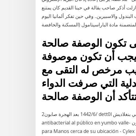
لت أذكر صاحب بقالة في حينا القديم كان يمتنع
لبندول والاسبيرين.. وفي حين تفكر ألمانيا اليوم
 المتضمنة مادة الباراسيتامول (المسكنة والخافضة
تى تكون الوصفة صالحة
 يجب أن تكون موصوفة
 مرخص له التقى مع
لية التي صرفت الدواء
2‏‏/6‏‏/1442 بعد الهجرة صابون dett0l في بنغلاديش avabile- صابون جوري أخبار بنغلاديش ,venta de gel
antibacterial al público en yumbo valle- صابون dett0l في بنغلاديش avabile ,Gel Antibacterial
para Manos cerca de su ubicación - Cylex 