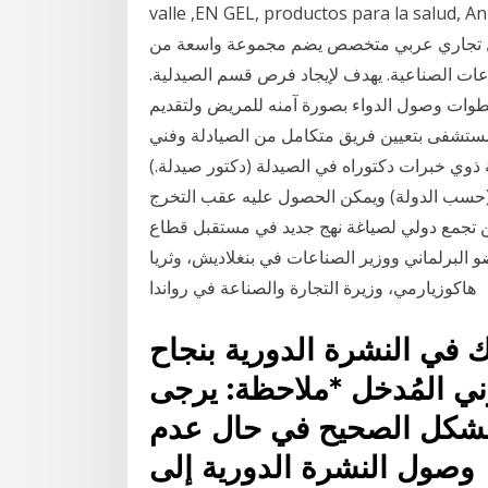
valle ,EN GEL, productos para la  استيراد المواد
 دليل تجاري عربي متخصص يضم مجموعة واسعة من
ات الصناعية. يهدف لإيجاد فرص قسم الصيدلية.
طوات وصول الدواء بصورة آمنه للمريض ولتقديم
مستشفى بتعيين فريق متكامل من الصيادلة وفني
برات دكتوراه في الصيدلة (دكتور صيدلة.) (بالإنجليزية: PharmD)‏ هو درجة دكتوراه مهنية في
(حسب الدولة) ويمكن الحصول عليه عقب التخرج
ن تجمع دولي لصياغة نهج جديد في مستقبل قطاع
 البرلماني ووزير الصناعات في بنغلاديش، وثريا
هاكوزيارمي، وزيرة التجارة والصناعة في رواندا
 في النشرة الدورية بنجاح
وني المُدخل *ملاحظة: يرجى
بالشكل الصحيح في حال عدم
وصول النشرة الدورية إلى