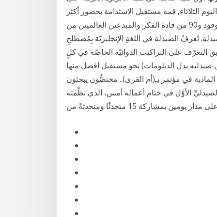
يوم الثلاثاء, قمة مستقبل الاستدامة بحضور أكثر
من 1,000 من أعضاء الوفود و90 من قادة الفكر والمبدعين العالميين من See full list on arageek.com
. تُعرفُ الصيدلة في اللغةِ الإنجليزيّة بِمُصطلحِ (Pharmacy)؛ وهِي عبارةٌ عن نوعٍ من العلوم التي تبحثُ
ق التعرّف على التراكيب الدوائيّة الخاصّة في كلٍ
منها ‎مستقبل صيادلة مصر ( صيدلي في كل صيدليه بدل الدبلومات) نحو مستقبل افضل‎. 229 likes. ‎الصفحة
مادية في مؤتمر بـ(أم القرى).. مختصُّون يبحثون
دليِّ الأوَّل في ختام أعماله أمس، الذي نظَّمته
ين بمشاركة 15 متحدثًا ومتحدثةً من