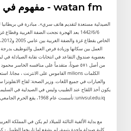
مفهوم في بنغلاديش | وطن إف إم - watan fm
6‏‏/6‏‏/1442 بعد الهجرة نجحت الضفة الغربية وق
ال
العمل بين سكانها وزيادة فرص العمل والتوظيف بدرجة 
والعبارات في جميع اللغات. ‫‫وزير الصحة
univsul.edu.iq: تأسست عام 968
كلية صيدلة واحدة يتيمة، لم يشفع لها تاريخها الطويل - 