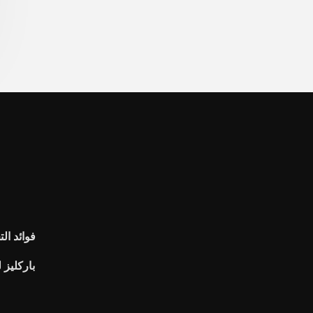
فوائد ال
باركليز لنا 20 عاما مؤشر سندا