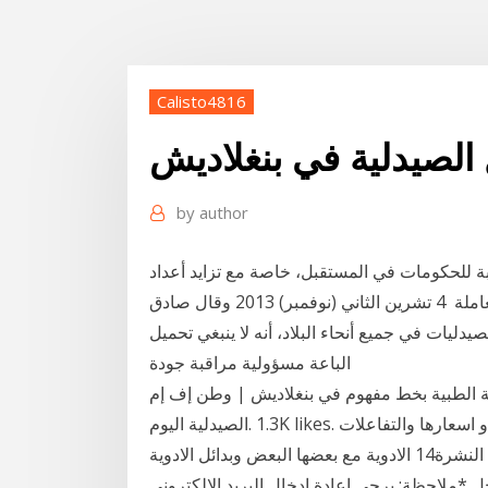
Calisto4816
الصيدلية في بنغلاديش
by
author
سبة للحكومات في المستقبل، خاصة مع تزايد أعداد
الفلاحين المعدمين الذين يشكلون بالفعل نحو نصف القوة العاملة 4 تشرين الثاني (نوفمبر) 2013 وقال صادق
دليات في جميع أنحاء البلاد، أنه لا ينبغي تحميل
الباعة مسؤولية مراقبة جودة
طبية بخط مفهوم في بنغلاديش | وطن إف إم - watan fm
الادوية مع بعضها البعض وبدائل الادوية‎ 14‏‏/5‏‏/1442 بعد الهجرة شكرا، قد تمت عملية الاشتراك في النشرة
دخل *ملاحظة: يرجى إعادة إدخال البريد الإلكتروني