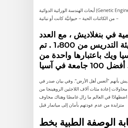
أبحاث الهندسة الوراثية الدوائية (Genetic Engineering) تمهيد: خلق الله - سبحانه وتعالى - الإنسان وغيره
من الكائنات الحية – حيوانيَّة كانت أو نباتية –
ية في بنغلاديش ، مع العدد
الطلابي من 33،000 و أعضاء هيئة التدريس من 1،800 . تم
يا ويك باعتبارها واحدة من
 جامعة في آسيا .
ديش بأنهم "أتعس أهل الأرض". وفي بيان صدر في
اولات إعادة مئات آلاف اللاجئين الروهينجا من
 اضطهادًا في العالم ما زال غامضًا وهناك مخاوف
متزايدة من عدم عودتهم بأمان إلى ميانمار قبل
بة الوصفة الطبية بخط