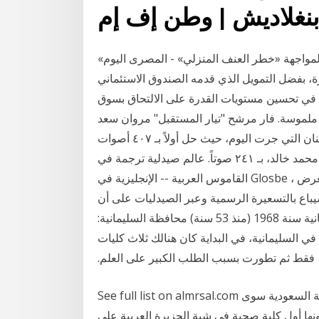
«الصيدلية مستعدة لتقديم هاتف سري».. مبادرة في بريطانيا لمواجهة «خطر العنف المنزلي» - المصری الیوم
طاع غزة، بفضل التمويل الذي قدمه الصندوق الاستئماني
خاص بقطاع غزة والضفة الغربية بين عامي 2005 و2012، في تحسين مستويات القدرة على الالتحاق بسوق
ملموسة. فار مرشح "تيار المستقبل" مروان سعد
بعضوية صندوق التقاعد في انتخابات نقابة الصيادلة في لبنان التي جرت اليوم، حيث حل أولاً بـ ٤٠٧ أصوات
من أصل ٥٧١ صوتاً، متقدماً على منافسه الخاسر محمود محمد خالد، بـ ٢٤١ صوتاً. عالم صيدلية ترجمة في
القاموس العربية -- الإنجليزية في Glosbe ، القاموس على الانترنت ، مجانا. استعرض milions الكلمات
: لقاح الانفلونزا سيباع بالتسعيرة الرسمية وعبر الصيدليات على أن
يكون أخذ اللقاح عند الطبيب وليس في الصيدلية في السليمانية سنة 1968 (منذ 53 سنة) محافظة السليمانية:
1، يقع الحرم الجامعي في السليمانية، في البداية كان هنالك ثلاث كليات
فقط ثم تطورت بسبب الطلب الكبير على العلم.
See full list on almrsal.com مع بداية الألفية الثالثة للميلاد لم يكن في المملكة العربية السعودية سوى
كونها أول كلية صحية في شبة الجزيرة العربية على