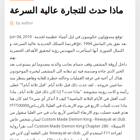
ماذا حدث للتجارة عالية السرعة
by
author
Jun 04, 2019 · توقع مسؤولون حكوميون في ليل أشياء عظيمة لخدمة
فرنسا السكك الحديدية عالية السرعة، وtgv، بعد نفق بحر المانش 1994
اكتمال الصورة. أنها استأجرت المهندس رؤية لتحقيق الأهداف الحضرية
بهم.
داخل أروقة المشفى وقف حسام بجانب والدته مصدوما لم يستوعب بعد
الخبر الذي جاءه وصدمته فيه ثم ذهابه الى المشفى ليخبره الموجودون
هناك أن أخيه في غرفة العمليات وحالته خطرة للغاية وهاهو ينتظر منذ
ساعتين خروجه .. لقد حدث ذلك قبل ثلاثة أيام. “قبل ثلاثة أيام؟” غطى
رأسه و كانت رؤيته مشوشة. “ماذا حدث؟ إذا كان ذلك قبل ثلاثة أيام ، ماذا
كنت أفعل في الأيام الثلاثة الماضية؟ كيف لا أتذكر أي شيء؟ لقد كان هنا
ماذا حدث للبنات الاربع في يوم الاربعــاء في العلياا بالريــاض00000؟؟؟!!
هذي قصه حصلت يوم الاربعاء الماضي لأربع بنات في حي العليا منقول من
لسان شخص عاش Custom Made Demon King - Rewayat-ar.club.
أنت تقرأ رواية Custom Made Demon King Chapter 280 - الاستيلاء
على القلعة أون لاين في Rewayat-ar.club. استخدم الزر F11 لقراءة
الرواية بملء الشاشة (الكمبيوتر الشخصي فقط).