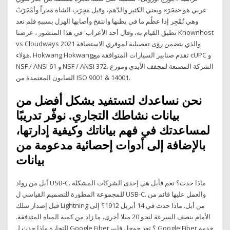
عربي هو «مَجَرَ» ويعني الكثير والدّهم، وقيل مَجِرَتِ الشاة مَجراً وأمْجَرَتْ
وهي تُمْجِر إذا عظُم ما في بطنها وانتفخ وأصابها الهزل بسببهِ فلم تعد
تطيق القيام به، وقال أحد الأعراب: في هذا المنشور ، عرضنا Knownhost
vs Cloudways 2021 والذي يتضمن رؤى تفصيلية لموفري الاستضافة
هؤلاء. Hokwang Hokwangتقدم صنابير السيارات المتوافقة مع cUPC و
NSF / ANSI 61 و NSF / ANSI 372. الشركة المصنعة لمجفف الأيدي وموزع
الصابون المعتمدة من ISO 9001 & 14001.
نحن نساعدك لتستفيد بشكل أفضل من
بيانات نشاطك التجاري. نوفّر تدريبًا
لمساعدتك في فهم بياناتك وكيفية إدارتها،
بالإضافة إلى أدوات إحصائية مدعومة من
بيانات
أبل من رواد USB-C. ماذا حدث؟ نعم فأبل هي إحدى الشركات المشكلة
للمجموعة المطورة للتصميم القياسي ل USB-C. والعمل عليها قائم من
قبل إصدار سلك Lightning من أبل. ماذا حدث في 14 أبريل 1912؟ إلى
الأمام بنصف السرعة لنحو 20 ميلا أخرى، ما زاد من كمية المياه المتدفقة.
للتجارة ماذا حدث لـ Google Fiber؟ تعد جوجل فايبر Google Fiber خدمة