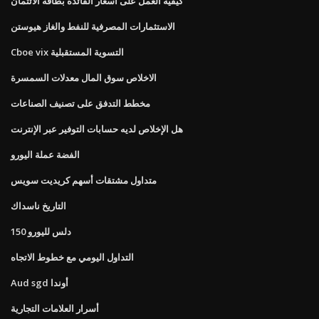
كيفية العمل على أسعار الفائدة بطاقة الائتمان
الاستثمارات المصرفية للنفط والغاز هيوستن
Cboe vix التسوية المستقبلية
الاخلاص سوق المال معدلات السمسرة
مخطط التدفق على تصنيف الصناعات
هل الإخلاص لديه حسابات التوفير عبر الإنترنت
الفضة عملة اليورو
متداول مشتقات أسهم كريديت سويس
التاريخ ناسداك
150 دلس لليورو
التداول اليومي مع خطوط الاتجاه
Aud sgd أوندا
أسرار العلامات التجارية