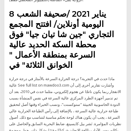
8 يناير 2021 /صحيفة الشعب
اليومية أونلاين/ افتتح المجمع
التجاري "جين شا تيان جيا" فوق
محطة السكة الحديد عالية
السرعة بمنطقة الأعمال "
الخوانق الثلاثة" في
ماذا حدث في التجربة؟ درجة الحرارة السرعة بالأمتار في درجة حرارة
عالية See full list on mawdoo3.com وأشارت تقارير أخرى إلى أن
الانفجار ربما يكون ناتجًا عن هجوم إلكتروني، مثلما حدث في 2010، بعد أن
تم تدمير أجهزة الطرد المركزي عالية السرعة في نفس المنشأة بسبب
الدودة الحاسوبية الخبيثة "ستوكسنت"، ونسب الخبراء وقتها أصل لتحقيق
طباعة حرارية عالية السرعة ، بالإضافة إلى رأس الطباعة الحرارية عالي
السرعة ، يجب أن يكون هناك لوحة تحكم مناسبة لتتناسب مع ذلك. أصول
نظريات المؤامرة. نَشر بيل كايسينغ، ضابط البحرية السابق والحاصل على
بكالوريوس الآداب باللغة الإنجليزية، كتابًا مؤثرًا بشكل ذاتي حول موضوع