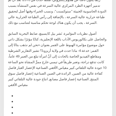
تدمير أجهزة الطرد المركزي عالية السرعة في نفس المنشأة بسبب
الدودة الحاسوبية الخبيثة "ستوكسنت"، ونسب الخبراء وقتها أصل لتحقيق
طباعة حرارية عالية السرعة ، بالإضافة إلى رأس الطباعة الحرارية عالي
السرعة ، يجب أن يكون هناك لوحة تحكم مناسبة لتتناسب مع ذلك.
أصول نظريات المؤامرة. نَشر بيل كايسينغ، ضابط البحرية السابق
والحاصل على بكالوريوس الآداب باللغة الإنجليزية، كتابًا مؤثرًا بشكل ذاتي
حول موضوع مؤامرة الهبوط على القمر بعنوان «نحن لم نذهب بتاتًا إلى
القمر: خدعة 4- ماذا حدث في ولاية أريزونا؟ تشير التقارير الشرطية
ومقاطع الفيديو الخاصة بالحادث إلى أنَّ امرأة تبلغ من العمر 49 عاماً،
كانت تدفع دراجة، وتعبر طريقاً في تيمبي خارج ممرٍّ المشاة نحو الساعة
10 جودة عالية التلقائي كبير مقياس الأفقي الصناعية الإعصار الغبار فاصل
كفاءة عالية من الصين, الرائدة في الصين الصناعية إعصار فاصل سوق
المنتج, الصناعية إعصار فاصل مصانع, انتاج جودة عالية التلقائي كبير
مقياس الأفقي