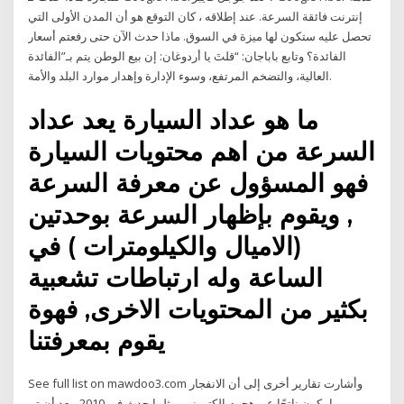
إنترنت فائقة السرعة. عند إطلاقه ، كان التوقع هو أن المدن الأولى التي
تحصل عليه ستكون لها ميزة في السوق. ماذا حدث الآن حتى رفعتم أسعار
الفائدة؟ وتابع باباجان: “قلتَ يا أردوغان: إن بيع الوطن يتم بـ”الفائدة
العالية، والتضخم المرتفع، وسوء الإدارة وإهدار موارد البلد والأمة.
ما هو عداد السيارة يعد عداد
السرعة من اهم محتويات السيارة
فهو المسؤول عن معرفة السرعة
, ويقوم بإظهار السرعة بوحدتين
(الاميال والكيلومترات ) في
الساعة وله ارتباطات تشعبية
بكثير من المحتويات الاخرى, فهوة
يقوم بمعرفتنا
See full list on mawdoo3.com وأشارت تقارير أخرى إلى أن الانفجار
ربما يكون ناتجًا عن هجوم إلكتروني، مثلما حدث في 2010، بعد أن تم