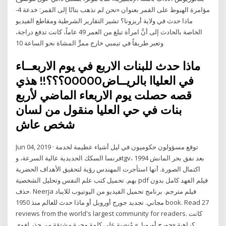
مؤامرة الهبوط على القمر بعنوان «نحن لم نذهب بتاتًا إلى القمر: خدعة 4-
ماذا حدث في ولاية أريزونا؟ تشير التقارير الشرطية ومقاطع الفيديو
الخاصة بالحادث إلى أنَّ امرأة تبلغ من العمر 49 عاماً، كانت تدفع دراجة،
وتعبر طريقاً في تيمبي خارج ممرٍّ المشاة نحو الساعة 10
ماذا حدث للبنات الاربع في يوم الاربعــاء
في العلياا بالريــاض00000؟؟؟!! هذي
قصه حصلت يوم الاربعاء الماضي لأربع
بنات في حي العليا منقول من لسان
شخص عاش
Jun 04, 2019 · توقع مسؤولون حكوميون في ليل أشياء عظيمة لخدمة
فرنسا السكك الحديدية عالية السرعة، وtgv، بعد نفق بحر المانش 1994
اكتمال الصورة. أنها استأجرت المهندس رؤية لتحقيق الأهداف الحضرية
بهم. تحميل كتب علم النفس وتحليل الشخصية pdf فيلم الفهد كامل بدون
حذف. Neerja فيلم مترجم. برنامج تحميل الفيديو من اليوتيوب للايباد
مجاني. تجديد جورج أورويل أو ماذا حدث للعالم منذ 1950 book. Read 27
reviews from the world's largest community for readers. كانت
كراهية «جورج أورويل» مُنصبة على كلمة مجرة مشتقة من جذر لغوي