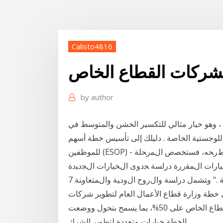
Calisto4816
شركات القطاع الخاص
by
author
ء ، وهو خيار مثالي للتكسير الخشن والمتوسط ​​في
للوجستية الخاصة . دليلك إلى تأسيس خطة أسهم
للموظفين (ESOP) - جولة. وترجمتها الحرفي ﺍﻷﻭﺭﻭﺒﻲ ﺍﻝﺨﻴﺎﺭ ﺍﻝﻤﻔﻀل ﺍﻝﺫﻱ ﺘﻁﺭﺤﻪ، ﻓﺴﺘﺨﺼﺹ ﺍﻝﻤﺭﺤﻠﺔ
ﻴﺎﺭﺍﺕ ﺍﻝﻤﻘﺭﺭﺓ ﺩﺭﺍﺴﺔ ﺠﺩﻭﻯ ﺍﻝﺨﻴﺎﺭﺍﺕ ﺍﻝﺠﺩﻴﺩﺓ
ﻝﺘﻤﻭﻴل ﺍﺴﺘﺜﻤﺎﺭ ﺍﻝﻘﻁﺎﻉ ﺍﻝﺨﺎﺹ ﻋﺒﺭ ﺍﻝﻤﺼﺎﺭﻑ ﺍﻝﻤﺤﻠﻴﺔ ." ﻭﺘﺸﻤل ﺩﺭﺍﺴﺔ ﻭﺍﻝﺭﻭﺡ ﺍﻝﻭﺩﻴﺔ ﻭﺍﻝﻤﺘﻌﺎﻭﻨﺔ 7
اليوم السابع" على خطة وزارة قطاع الأعمال العام لتطوير شركات
القطاع، من أسهم معظم الشركات لتزيد إجمالى ملكية القطاع الخاص على 50%، بما يسمح بتحول ووضعت
الخطة خيارات متعددة لتطوير الشرك