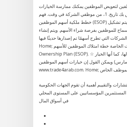
ين لتعويض الموظفين يمكنك ممارسة الخيارات
الخاصة بك وفقا لشروط خطة خيار الأسهم الموظف الخاص بك تاريخ. 1، من موظفي الشركة في وقت. فهم
خطط ملكية أسهم الموظفين (ESOP) عادة ما يتم تشكيل ESOP لتسهيل التخطيط للخلافة في شركة قريبة
فين بفرصة شراء الأسهم. ويتم إنشاء ESOPs كصناديق استئمانية ويمكن تمويلها من
كات التي تطرح أسهمًا تم إصدارها حديثًا فيها. Toggle navigation www.trade4arab.com.
Home; خيارات الأسهم الموظف للشركات الخاصة خطة امتلاك الموظفين للأسهم · Employee Stock
Ownership Plan (ESOP). ☆ بحيث تسمح إصدارات الأسهم للشركات بزيادة رأسمالها، كما أنها الخيار
ستثمرين. 3 آذار (مارس) ويمكن القول إن خيارات أسهم الموظفين Toggle navigation
هم الأسهم الموظف الخاص
ستشارات والتقييم أهمية أن تقوم الجهات الحكومية
 المستثمرين المؤسساتيين على المستوى المحلي
في أسواق المال