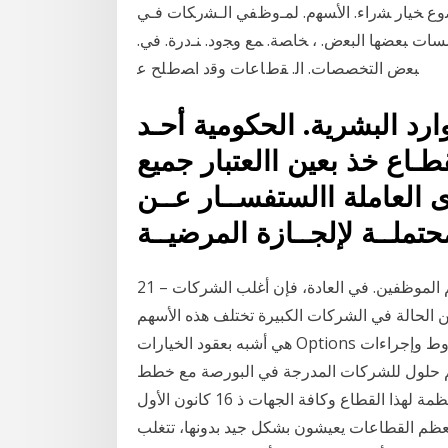
ﻀﻭﻉ ﺨﻴﺎﺭ ﺸﺭﺍﺀ. ﺍﻷﺴﻬﻡ. ﻟﻤـﻭﻅﻔﻲ ﺍﻟـﺸﺭﻜﺎﺕ ﻓـﻲ
ﺴﺴﺎﺕ ﺒﻌﻀﻬﺎ ﺍﻟﺒﻌﺽ. ، ﺨﺎﺼﺔ. ﻤﻊ ﻭﺠﻭﺩ. ﻨـﺩﺭﺓ. ﻓﻲ.
ﺒﻌﺽ ﺍﻟﺘﺨﺼﺼﺎﺕ. ﺍﻟ. ﻘﻁﺎﻋﺎﺕ ﻭﻗﺩ ﺍﺼﻁﻠﺢ ﻋ
ارد البشرية. الحكومية أحـد
طـاع خذ بعين االعتبار جميع
 العاملة االستفســار عــن
تملــة لإلجــازة المرضيــة
21 آب (أغسطس) 2019 وترجمتها الحرفية هي خطة منح أسهم الموظفين. في العادة، فإن أغلب الشركات –
 الحالة في الشركات الكبيرة تختلف هذه الأسهم
هي أشبه بعقود الخيارات Options المعروف 13 آب (أغسطس) 2020 هيئة أسواق المال: شروط وإجراءات
يم حلول للشركات المدرجة في البورصة مع خطط
للإكتتاب العام، ونسعى والمستمر على اللوائح والقوانين المنظمة لهذا القطاع وكافة الجهات ذ 16 كانون الأول
ين في معظم القطاعات يعيشون بشكل جيد بدونها، تتغلب