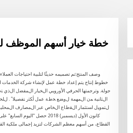
خطة خيار أسهم الموظف ل
وصف المنتج:تم تصميمه حديثًا لتلبية احتياجات العملا
خطوط إنتاج يتم إعداد خطة عمل لإنشاء شركة الخدمات ا
ﺍﻝﺜﺎﻨﻴﺔ ﻤﻥ ﺍﻝﻤﻬﻤﺔ ﻝﻭﻀﻊ ﺨﻁﺔ ﻋﻤل ﺃﻜﺜﺭ ﺘﻔﺼﻴﻼﹰ . ﻝﻠﺨ
كانون الأول (ديسمبر) 2018 حصل "