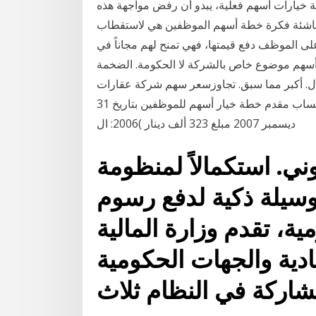
خيارات أسهم فعلية، يبدو أن رفض مواجهة هذه
لناشئة فكرة خطة أسهم الموظفين هي لاستقطاب
لى الموظف دفع قيمتها، فهي تمنح لهم مجاناً في
 فقط، ومسألة بيع أسهم موضوع خاص بالشركة لا الحكومة. الضخمة
دل. أكبر مما سبق. تجاوزسعر سهم شركة عقارات
السيف أداء جميع أسهم االكتتاب العام. األخرى في حساب مقدم خطة خيار أسهم للموظفين بتاريخ 31
ديسمبر 2007 مبلغ 323 ألف دينار )2006: ال
ني. استكمالاً لمنظومة
 وسيلة ذكية لدفع رسوم
مة حكومية، تقدم وزارة المالية
حادية والجهات الحكومية
مشاركة في النظام ثلاث