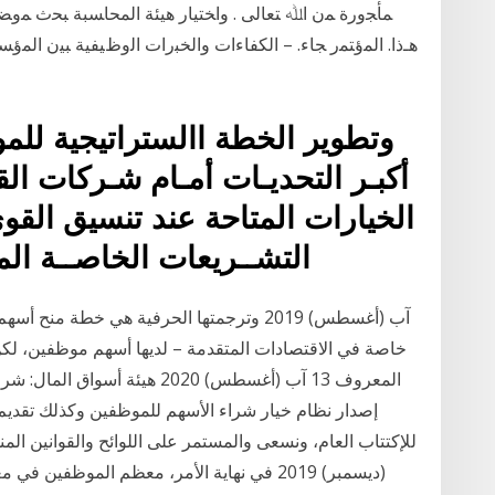
ﻤﺄﺠﻭﺭﺓ ﻤﻥ ﺍﷲ ﺘﻌﺎﻟﻰ . ﻭﺍﺨﺘﻴﺎﺭ ﻫﻴﺌﺔ ﺍﻟﻤﺤﺎﺴﺒﺔ ﺒﺤﺙ ﻤﻭ
ﻫـﺫﺍ. ﺍﻟﻤﺅﺘﻤﺭ ﺠﺎﺀ. – ﺍﻟﻜﻔﺎﺀﺍﺕ ﻭﺍﻟﺨﺒﺭﺍﺕ ﺍﻟﻭﻅﻴﻔﻴﺔ ﺒﻴﻥ ﺍﻟﻤﺅ
وتطوير الخطة االستراتيجية للمو
أكبـر التحديـات أمـام شـركات الق
الخيارات المتاحة عند تنسيق القوى
التشــريعات الخاصــة المح
خاصة في الاقتصادات المتقدمة – لديها أسهم موظفين، لكن
إصدار نظام خيار شراء الأسهم للموظفين وكذلك تقد
(ديسمبر) 2019 في نهاية الأمر، معظم الموظف