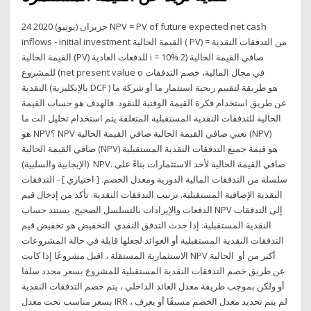
24 حزيران (يونيو) 2020 NPV = PV of future expected net cash
inflows - initial investment القيمة الحالية ( PV) من التدفقات النقدية =
القيمة الحالية (PV) للدفعات العادية i = 10% 2) صافي القيمة الحالية
للمشروع (net present value o في مجال المالية، خصم التدفقات
النقدية (بالإنكليزية DCF ) هو طريقة لتقييم ربحية استثمار ما أو شركة ما
عن طريق استخدام فكرة القيمة الوقتية للنقود. فالهدف هو حساب القيمة
الحالية للتدفقات النقدية المستقبلية المتعلقة يتم استخدام تحليل الت ما
هو NPV؟ NPV تعني صافي القيمة الحالية صافي القيمة الحالية (NPV)
صافي القيمة الحالية (NPV) هو قيمة جميع التدفقات النقدية المستقبلية
(الإيجابية والسلبية) NPV. صافي القيمة الحالية لأحد الاستثمارات بناءً على
سلسلة من التدفقات المالية الدورية ومعدل الخصم. [ اختياري ] - التدفقات
النقدية الإضافية المستقبلية. ترتيب التدفقات النقدية. تأكد من إدخال قيم
الدفعات والإيرادات بالتسلسل الصحيح. يستند حساب NPV إلى التدفقات
النقدية المستقبلية. إذا حدث التدفق النقدي التخفيض هو تخفيض قيم
التدفقات النقدية المستقبلية أو العوائد لجعلها قابلة في حالة المشروعات
الاستثمارية المستقلة ، اقبل مشروعًا إذا كانت NPV أكبر من أو الحالية
عن طريق خصم التدفقات النقدية المستقبلية للمشروع بسعر محدد سلفا
أو ولكن بموجب طريقة معدل العائد الداخلي ، يتم خصم التدفقات النقدية
بسعر مناسب تحت معدل IRR ، لم يتم تحديد معدل الخصم مسبقًا أو يعرف