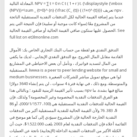
المعادلة التالية. NPV = ∑ t = 0 n C t ( 1 + r ) t. {\displaystyle {\mbox
{NPV}}=\sum _ {t=0}^ {n} {\frac {C_ {t}} { (1+r)^ {t}}}} تعريف npv .
عندما يتم إضافة القيمة الحالية لكل التدفقات النقدية المستقبلية الناتجة
من المشروع معًا (سواء كانت موجبة أو سلبية) فإن النتيجة التي يتم
الحصول عليها ستكون صافي القيمة الحالية أو صافي القيمة الحالية. See
full list on et3lmonline.com
التدفق النقدي هو لقطة من حساب البنك التجاري الخاص بك: الأموال
القادمة مقابل المال الخروج. مع التدفق النقدي الإيجابي ، لديك ما يكفي
من المال لتسديد فواتيرك ، ونأمل أن بعض الاحتياطي في المشاريع
المستقبلية. liwwa is a peer to peer lending website for small and
medium businesses. لوا هي موقع تمويل مباشر للشركات الصغيرة
والمتوسطة. ومع ذلك ، في نهاية فترة 4 سنوات ، لن يتم إنشاء 3640 دولارًا
بسبب تأثير القيمة الزمنية للنقود ؛ وبالتالي هذا npv مبالغ فيها بشدة. ما
هو الفرق التدفقات النقدية المخصومة وغير المخصومة؟ ولذلك، فإن
القيمة الحالية للتدفقات النقدية المستقبلية هي (100، 000/1/1577)، أو 86
$، 383. 76 ولأن القیمة الحالیة للنقدیة المستقبلیة أکبر من التدفقات
النقدیة الخارجة الحالیة فإن المشروع سیؤدي إلی كما هو موضح في
القائمة أعلاه فإن التدفقات النقدية لعام 2003 بلغت 1.522.000$، حيث أن
الكتلة الأكبر من التدفقات النقدية الداخلة (الإيجابية) ناتجة عن العمليات