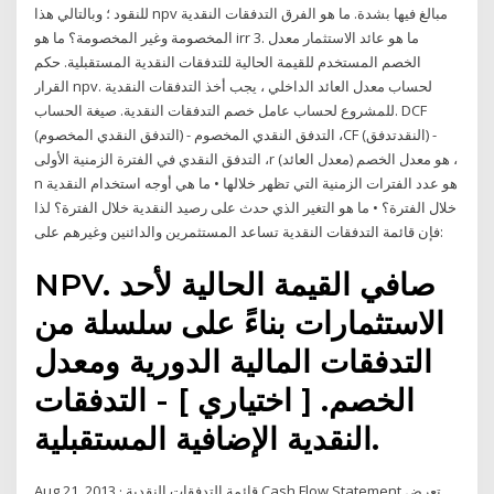
للنقود ؛ وبالتالي هذا npv مبالغ فيها بشدة. ما هو الفرق التدفقات النقدية
المخصومة وغير المخصومة؟ ما هو irr 3. ما هو عائد الاستثمار معدل
الخصم المستخدم للقيمة الحالية للتدفقات النقدية المستقبلية. حكم
القرار npv. لحساب معدل العائد الداخلي ، يجب أخذ التدفقات النقدية
للمشروع لحساب عامل خصم التدفقات النقدية. صيغة الحساب. DCF
(التدفق النقدي المخصوم) - التدفق النقدي المخصوم ،CF (النقدتدفق) -
التدفق النقدي في الفترة الزمنية الأولى ،r هو معدل الخصم (معدل العائد) ،
n هو عدد الفترات الزمنية التي تظهر خلالها • ما هي أوجه استخدام النقدية
خلال الفترة؟ • ما هو التغير الذي حدث على رصيد النقدية خلال الفترة؟ لذا
فإن قائمة التدفقات النقدية تساعد المستثمرين والدائنين وغيرهم على:
NPV. صافي القيمة الحالية لأحد
الاستثمارات بناءً على سلسلة من
التدفقات المالية الدورية ومعدل
الخصم. [ اختياري ] - التدفقات
النقدية الإضافية المستقبلية.
Aug 21, 2013 · قائمة التدفقات النقدية Cash Flow Statement تعرض