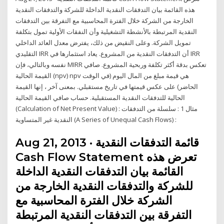
هذه القائمة بيان التدفقات النقدية الداخلة للشركة والتدفقات النقدية
الخارجة من الشركة خلال الفترة المحاسبية مع التفرقة بين التدفقات
النقدية المرتبطة بالأنشطة التشغيلية وأن النفقات الأولية تمول بتكلفة
تمويل الشركة. وعلى النقيض من ذلك، يفترض معدل العائد الداخلي
التقليدي IRR أن التدفقات النقدية من المشروع. يعاد استثمارها في IRR
نفسه وبالتالي، فإن MIRR تعكس بدقة أكثر تكلفة وربحية المشروع. صافي
القيمة الحالية (npv) npv هي قيمة مبلغ من المال اليوم (في الوقت
الحاضر) على عكس قيمتها في تاريخ مستقبلي. بمعنى آخر ، إنها القيمة
الحالية للتدفقات النقدية المستقبلية. حساب صافي القيمة الحالية
(Calculation of Net Present Value) : مثال 1 : سلسلة من التدفقات
النقدية غير المتساوية (A Series of Unequal Cash Flows) :
Aug 21, 2013 · قائمة التدفقات النقدية
Cash Flow Statement تعرض هذه
القائمة بيان التدفقات النقدية الداخلة
للشركة والتدفقات النقدية الخارجة من
الشركة خلال الفترة المحاسبية مع
التفرقة بين التدفقات النقدية المرتبطة