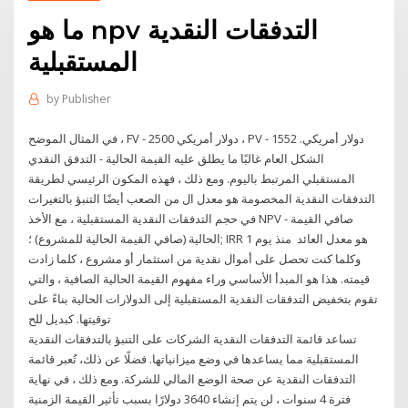
ما هو npv التدفقات النقدية
المستقبلية
by
Publisher
في المثال الموضح ، FV - 2500 دولار أمريكي ، PV - 1552 دولار أمريكي.
الشكل العام غالبًا ما يطلق عليه القيمة الحالية - التدفق النقدي
المستقبلي المرتبط باليوم. ومع ذلك ، فهذه المكون الرئيسي لطريقة
التدفقات النقدية المخصومة هو معدل ال من الصعب أيضًا التنبؤ بالتغيرات
في حجم التدفقات النقدية المستقبلية ، مع الأخذ NPV - صافي القيمة
الحالية (صافي القيمة الحالية للمشروع) ؛; IRR هو معدل العائد منذ يوم 1
وكلما كنت تحصل على أموال نقدية من استثمار أو مشروع ، كلما زادت
قيمته. هذا هو المبدأ الأساسي وراء مفهوم القيمة الحالية الصافية ، والتي
تقوم بتخفيض التدفقات النقدية المستقبلية إلى الدولارات الحالية بناءً على
توقيتها. كبديل للح
تساعد قائمة التدفقات النقدية الشركات على التنبؤ بالتدفقات النقدية
المستقبلية مما يساعدها في وضع ميزانياتها. فضلًا عن ذلك، تُعبر قائمة
التدفقات النقدية عن صحة الوضع المالي للشركة. ومع ذلك ، في نهاية
فترة 4 سنوات ، لن يتم إنشاء 3640 دولارًا بسبب تأثير القيمة الزمنية