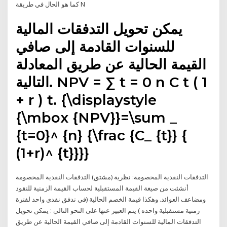
كما هو الحال في طريقة N
يمكن تحويل التدفقات المالية
للسنوات القادمة إلى صافي
القيمة الحالية عن طريق المعادلة
التالية. NPV = ∑ t = 0 n C t ( 1
+ r ) t. {\displaystyle
{\mbox {NPV}}=\sum _
{t=0}^ {n} {\frac {C_ {t}} {
(1+r)^ {t}}}}
التدفقات النقدية المخصومة: نظرية (مشتق) التدفقات النقدية المخصومة
أنشئت من صيغة القيمة المستقبلية لحساب القيمة الزمنية للنقود
ومضاعف العوائد. وهكذا قيمة الخصم الحالية (في تدفق نقدي واحد لفترة
زمنية مستقبلية واحده ) يتم العبير عنها على النحو التالي : يمكن تحويل
التدفقات المالية للسنوات القادمة إلى صافي القيمة الحالية عن طريق