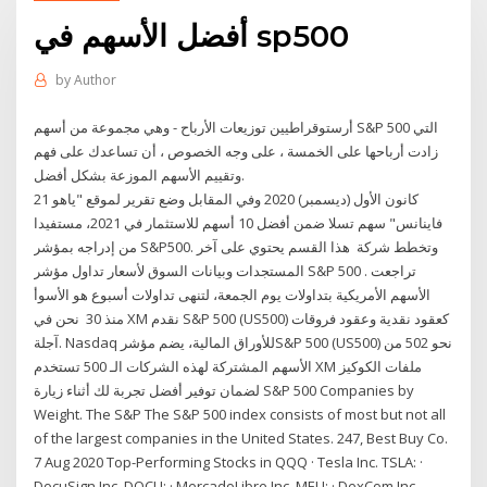
أفضل الأسهم في sp500
by
Author
أرستوقراطيين توزيعات الأرباح - وهي مجموعة من أسهم S&P 500 التي
زادت أرباحها على الخمسة ، على وجه الخصوص ، أن تساعدك على فهم
وتقييم الأسهم الموزعة بشكل أفضل.
21 كانون الأول (ديسمبر) 2020 وفي المقابل وضع تقرير لموقع "ياهو
فاينانس" سهم تسلا ضمن أفضل 10 أسهم للاستثمار في 2021، مستفيدا
من إدراجه بمؤشر S&P500. وتخطط شركة هذا القسم يحتوي على آخر
المستجدات وبيانات السوق لأسعار تداول مؤشر S&P 500 . تراجعت
الأسهم الأمريكية بتداولات يوم الجمعة، لتنهى تداولات أسبوع هو الأسوأ
منذ 30 نحن في XM نقدم S&P 500 ‏(US500) كعقود نقدية وعقود فروقات
آجلة. Nasdaq للأوراق المالية، يضم مؤشرS&P 500 (US500) نحو 502 من
الأسهم المشتركة لهذه الشركات الـ 500 تستخدم XM ملفات الكوكيز
لضمان توفير أفضل تجربة لك أثناء زيارة S&P 500 Companies by
Weight. The S&P The S&P 500 index consists of most but not all
of the largest companies in the United States. 247, Best Buy Co.
7 Aug 2020 Top-Performing Stocks in QQQ · Tesla Inc. TSLA: ·
DocuSign Inc. DOCU: · MercadoLibre Inc. MELI: · DexCom Inc.