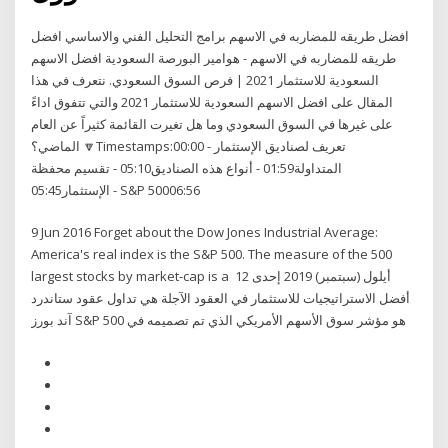
افضل طريقه للمضاربه في الاسهم برامج التحليل الفني والاساسي افضل
طريقه للمضاربه في الاسهم - هوامير البورصة السعودية افضل الاسهم
السعودية للاستثمار 2021 | فرص السوق السعودي. نتعرف في هذا
المقال على افضل الاسهم السعودية للاستثمار 2021 والتي تتفوق اداءً
على غيرها في السوق السعودي وما هل تغيرت القائمة كثيراً عن العام
الماضي؟ 🔽Timestamps:00:00 - تعريف لصناديق الإستثمار
المتداولة01:59 - أنواع هذه الصناديق05:10 - تقسيم محفظة
الإستثمار05:45 - S&P 50006:56
9 Jun 2016 Forget about the Dow Jones Industrial Average:
America's real index is the S&P 500. The measure of the 500
largest stocks by market-cap is a 12 أيلول (سبتمبر) 2019 إحدى
أفضل الاستراتيجيات للاستثمار في العقود الآجلة هي تداول عقود ستاندرد
آند بورز S&P 500 هو مؤشر سوق الأسهم الأمريكي الذي تم تصميمه في