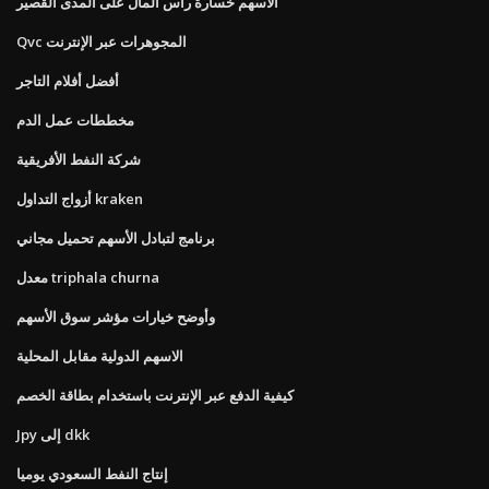
الأسهم خسارة رأس المال على المدى القصير
Qvc المجوهرات عبر الإنترنت
أفضل أفلام التاجر
مخططات عمل الدم
شركة النفط الأفريقية
أزواج التداول kraken
برنامج لتبادل الأسهم تحميل مجاني
معدل triphala churna
وأوضح خيارات مؤشر سوق الأسهم
الاسهم الدولية مقابل المحلية
كيفية الدفع عبر الإنترنت باستخدام بطاقة الخصم
Jpy إلى dkk
إنتاج النفط السعودي يوميا