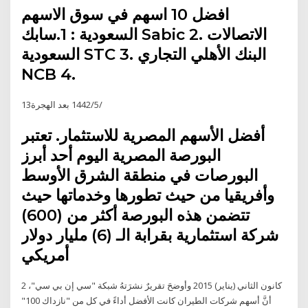
افضل 10 اسهم في سوق الاسهم
السعودية : 1.سابك Sabic 2. الاتصالات
السعودية STC 3. البنك الأهلي التجاري
NCB 4.
13‏‏/5‏‏/1442 بعد الهجرة
أفضل الأسهم المصرية للاستثمار. تعتبر
البورصة المصرية اليوم أحد أبرز
البورصات في منطقة الشرق الأوسط
وأفريقيا من حيث تطورها وخدماتها حيث
تتضمن هذه البورصة أكثر من (600)
شركة استثمارية بقرابة الـ (6) مليار دولار
أمريكي
2 كانون الثاني (يناير) 2015 وأوضحَ تقريرٌ نشرَتهُ شبكة "سي إن بي سي"،
أنَّ أسهم شركات الطيران كانت الأفضل أداءً في كل من "نازداك 100"