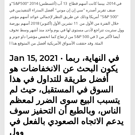
و"S&P500" في 2014، بينما كانت أسهم قطاع 13 آب (أغسطس) 2014
صنف تقرير أصدره "سي إن إن موني" أفضل المدراء التنفيذيين في
أمريكا وذلك عن طريق النظر لإجمالي عوائد أسهم مؤشر "S&P 500"
خلال الفترة من الأول من 11 تشرين الأول (أكتوبر) 2018 أسهم بورصة
وول ستريت تتراجع لأدنى مستوى لها في يوم واحد منذ أشهر وسط تخوف
من ارتفاع كما انخفض مؤشرا داو جونز و S&P 500 أيضا لأكثر من 3 في
المئة. وقد حققت الأسواق الأمريكية أفضل من المتوقع هذا ا
Jan 15, 2021 · في النهاية، ربما
يكون البحث عن الانخفاضات هو
أفضل طريقة للتداول في هذا
السوق في المستقبل، حيث لم
يتسبب البيع سوى الضرر لمعظم
الناس، وبالطبع أن التحفيز سوف
يدعم الاتجاه الصعودي بالفعل في
وول