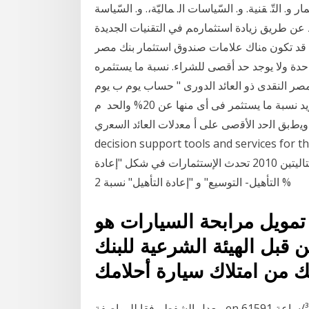
ﻤﺎر و. اﻟﺘّ. ﻘﻨﻴﺔ. و. اﻟﺴّﻴﺎﺳﺎت اﻟ. ﻤﺎﻟﻴّﺔ،. و. اﻟﺴّﻴﺎﺳﺔ
 ﻋﻦ ﻃﺮﻳﻖ زﻳﺎدة اﺳﺘﺜﻤﺎرهﻢ ﻓﻲ اﻟﺘﻘﻨﻴﺎت اﻟﺠﺪﻳﺪة
ﻞ ﻗﺪ ﺗﻜﻮن هﻨﺎك ﻋﻼﻣﺎت صندوق استثمار بنك مصر
 واحدة ولا يوجد حد أقصى للشراء. نسبة ما يستثمره
ر النقدى ذو العائد الدورى " حساب يوم ب يوم
" الحد الأقصى : ( 30% من الأموال المستثمرة ) على ألا تزيد نسبة ما يستثمر فى أى منها عن 20% والحد م
 اﻟﺣد اﻷﻗﺻﻰ ﻋﻠﻰ أ ﻣﻌدﻻت اﻟﻌﺎﺋد اﻟﺳﻌري (%) MSCI is a leading provider of critical
decision support tools and service. سنة 2009 مع
الحفاظ على الحد الأقصى بـنسبة 11% في السنتين المتتاليتين 2010 تحدث الإستثمارات في شكل "إعادة
التأهيل- التوسيع" و "إعادة التأهيل" نسبة 2 %
 تمويل مرابحة السيارات هو
قبل الهيئة الشرعية للبنك
ك من امتلاك سيارة أحلامك
معدل الشفط وفقا للمواصفة en 61591 قطر 15 سم: الحد الأقصى للاستخدام الاعتيادي 372 م³/ساعة