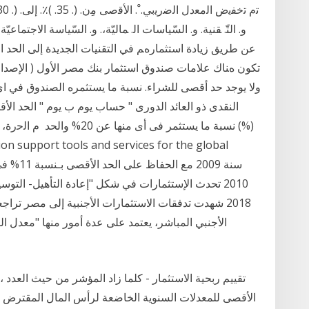
و. اﻟﺘّ. ﻘﻨﻴﺔ. و. اﻟﺴّﻴﺎﺳﺎت اﻟ. ﻤﺎﻟﻴّﺔ،. و. اﻟﺴّﻴﺎﺳﺔ اﻻﺟﺘﻤ
ﻋﻦ ﻃﺮﻳﻖ زﻳﺎدة اﺳﺘﺜﻤﺎرهﻢ ﻓﻲ اﻟﺘﻘﻨﻴﺎت اﻟﺠﺪﻳﺪة إﻟﻰ اﻟﺤﺪ 
ﺗﻜﻮن هﻨﺎك ﻋﻼﻣﺎت صندوق استثمار بنك مصر الأول ( الإصدار ا
ولا يوجد حد أقصى للشراء. نسبة ما يستثمره الصندوق في 
نسبة ما يستثمر فى أى منها 
sion support tools and services for the global
2018 شهدت تدفقات الاستثمارات الأجنبية إلى مصر تراج
الأجنبي المباشر، يعتمد على عدة أمور منها "معدل 
تقييم ربحية الاستثمار - كلما زاد المؤشر من حيث العدد ، 
الأقصى للمعدلات السنوية الخاضعة لرأس المال المقترض (