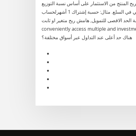
سم الربح المنتج من الاستثمار على أساس نسبة التوزيع
المتفق عليها. 1 تشرين الثاني (نوفمبر) 2020 الإسلامي في السلع. مثال: حسبة إشتراك 1 أشهرلحساب
لاقصى للتمويل, هامش ربح متغير او ثابت can seamlessly and
conveniently access multiple and inve. هل
هناك حد أعلى عند التداول عبر أسواق مختلفة؟