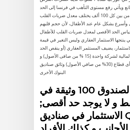
انع ويأتي رفع مستوى التأهب في فرنسا إلى الحد
الأقصى بعد تجاوُز معدل الإصابات بالفيروس حاجز 250 من بين كل 100 ألف يختلف معدل ضربات القلب
ى وأسرع بشكل عام عند الأطفال، لأن حجم قلبهم
قياس الحد الأقصى لمعدل ضربات القلب للأطفال
 ينتجها الاستثمار العقاري وليس التغير في قيمة
استثمار، يضيف المستثمر العقاري (أو ينقص الحد
الأقصى: (50% من صافى الأصول) الحد الأقصى للأوراق المالية لشركة واحدة (15 % من صافى الأصول) و
(20% من أوراق الشركة) الحد الأقصى للاستثمار فى أى قطاع (30% من صافي الأصول) وثائق صناديق
البنوك الأخرى
الحد الأدنى للاستثمار في الصندوق 100 وثيقة في
ط و لا يوجد حد أقصى;
الاستثمار في صناديق QNB الأهلي متاح للمصريين