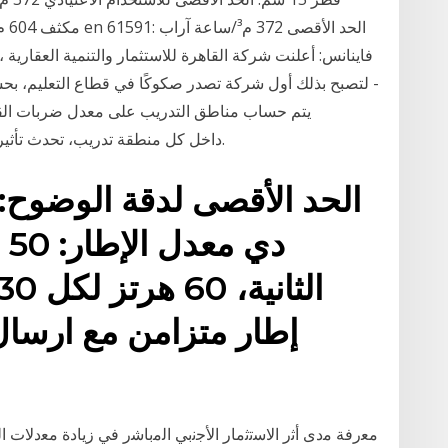
- لتصبح بذلك أول شركة تصدر صكوكًا في قطاع التعليم، بح
يتم حساب مناطق التدريب على معدل ضربات الق
(MaxHR). داخل كل منطقة تدريب، تحدث تأثيرات فسيولوجية دقيقة لتحسين لياقتك.
إطار متزامن مع ارسال
ﻣﻌرﻓﺔ ﻣدى أﺛر اﻻﺳﺗﺛﻣﺎر اﻷﺟﻧﺑﻲ اﻟﻣﺑﺎﺷر ﻓﻲ زﻳﺎدة ﻣﻌدﻻت اﻟ