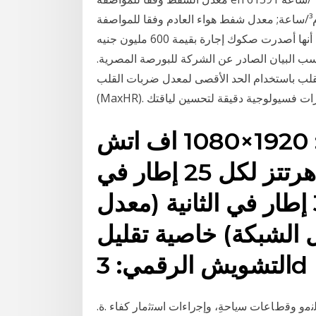
مكثف 604 م³/ساعة; معدل شفط هواء العادم وفقا للمواصفة en 61591: الحد الأقصى 372 م³/ساعة آراب
فاينانس: أعلنت شركة القاهرة للاستثمار والتنمية العقارية ، أنها أصدرت صكوك إجارة بقيمة 600 مليون جنيه
سب البيان الصادر عن الشركة للبورصة المصرية.
لب باستخدام الحد الأقصى لمعدل ضربات القلب
الحد الأقصى لدقة الوضوح: 1920×1080 اف اتش
دي معدل الإطار: 50 هرتتز لكل 25 إطار في
الثانية، 60 هرتز لكل 30 إطار في الثانية (معدل
 الشبكة) خاصية تقليل
التشويش الرقمي: 3d
ﻧﻣو وﻗطﺎﻋﺎت ﺳﻳﺎﺣﺔِ، وإﺟراءات اﺳﺗﺛﻣﺎر ﻛﻔﺎء .ة.