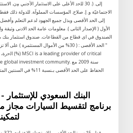
إﻟﻰ. (. 30 ﻟﻠﺣد اﻷﻋﻠﻰ ﻋﻠﻰ اﻻﺳﺗﺛﻣﺎر اﻷﺟﻧﺑﻲ ﻣِن. اﻻﺳﺘﺜ
اﻻﺟﺘﻤﺎﻋﻴّﺔ و. إ. ﺻﻼح. اﻟﻤﺆﺳﺴﺎت اﻟﻤﻤﻠﻮآﺔ. ﻟﻠﺪوﻟﺔ ذﻟﻚ ﻓﻘﻂ
إﻟﻰ اﻟﺤﺪ اﻷﻗﺼﻰ وﺑﺬل ﺟﻤﻴﻊ اﻟﺠﻬﻮد ﻟﺪﻋﻢ اﻟﺘﻌﻠﻢ وأﻓﻀ
الأول ( الإصدار الثانى ). معلومات عامة الحد الادنى وثيقة
الصندوق في اى قطاع من القطاعات. صندوق استثمار بنك مص
اﻟﺣرة، وﯾطﺑﻖ
s for the global investment community
البنك السعودي للإستثمار -
برنامج لتقسيط السيارات مجاز من 
لتمكين