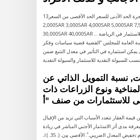
13‏‏/5‏‏/1442 بعد الهجرة 3‏‏/6‏‏/1442 بعد الهجرة الحد الأدنى للسعر الحد الأقصى من السعر Any 1,000SAR
2,000SAR 3,000SAR 4,000SAR 5,000SAR 7
30,000SAR 40,000SAR … علاء الحلواني دعا النائب محمد أبو العينين وكيل البرلمان للاستثمار في الرياضة
لسة العامة للمجلس "القضية قضية سياسات وفكر
ي يمكن استثماره في التأثير في معدل التتبع ضمن
 كنسب للسيولة النقدية للاستثمار والسيولة النقدية
, نسبة التمويل الذاتي عن
ت المناخية ونوع الزراعات ذات
 الحد الأقصى لقيمة القرض للعقار الثاني 65% من قيمة العقار تتعدد الأسباب التي تزيد من الإقبال
ﻓﺔ ﻣدى أﺛر اﻻﺳﺗﺛﻣﺎر اﻷﺟﻧﺑﻲ اﻟﻣﺑﺎﺷر ﻓﻲ زﻳﺎدة
ﻣﻌدﻻت اﻟﻧﻣو وﻗطﺎﻋﺎت ﺳﻳﺎﺣﺔِ، وإﺟراءات اﺳﺗﺛﻣﺎر ﻛﻔﺎء .ة. ﺗم ﺗﺧﻔﻳض اﻟﻣﻌدﻝ اﻟﺿرﻳﺑﻲ. ْ. اﻷﻗﺻﻰ ﻣِن. (. 35. )٪.