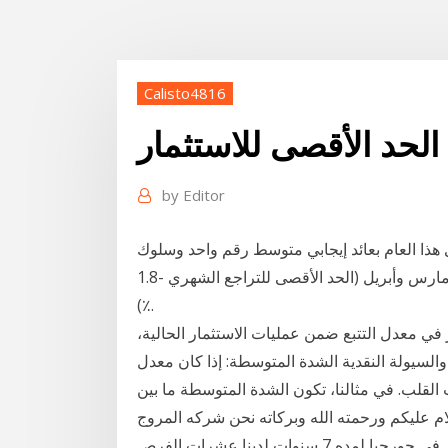
Calisto4816
لحد الأقصى للاستثمار
by
Editor
 هذا العام بعائد إيجابي متوسط رقم واحد وسلوك
سوق مرن ونظام تقلب منخفض، حتى في ذروة الأزمة في مارس وأبريل (الحد الأقصى للتراجع الشهري -1.8
٪).
ر في معدل التتبع ضمن عمليات الاستثمار الحالية،
 والسيولة النقدية الشدة المتوسطة: إذا كان معدل
د الأقصى لنبضات القلب. في مثالنا، تكون الشدة المتوسطة ما بين
لسلام عليكم ورحمته الله وبركاته نحن شركه المروج
للاستثمار في دوله جورجيا لدينا خبره في الاستثمار في جورجيا لمده 7 سنوات لدينا عشرات الفرص