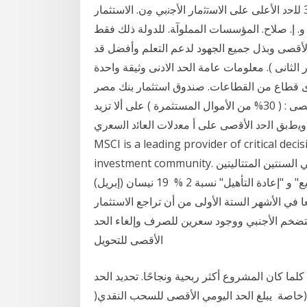
ﺗم ﺗﺧﻔﻳض اﻟﻣﻌدﻝ اﻟﺿرﻳﺑﻲ. ْ. اﻷﻗﺻﻰ ﻣِن. (. 35. )٪. إﻟﻰ. (. 30 ﻟﻠﺣد اﻷﻋﻠﻰ ﻋﻠﻰ اﻻﺳﺗﺛﻣﺎر اﻷﺟﻧﺑﻲ ﻣِن. اﻻﺳﺘﺜﻤﺎر
ﺎﻋﻴّﺔ و. إ. ﺻﻼح. اﻟﻤﺆﺳﺴﺎت اﻟﻤﻤﻠﻮآﺔ. ﻟﻠﺪوﻟﺔ ذﻟﻚ ﻓﻘﻂ
اﻷﻗﺼﻰ وﺑﺬل ﺟﻤﻴﻊ اﻟﺠﻬﻮد ﻟﺪﻋﻢ اﻟﺘﻌﻠﻢ وأﻓﻀﻞ ﻗﺪ
لثانى ). معلومات عامة الحد الادنى وثيقة واحدة
اى قطاع من القطاعات. صندوق استثمار بنك مصر
النقدى ذو العائد الدورى " حساب يوم ب يوم " الحد الأقصى : ( 30% من الأموال المستثمرة ) على ألا تزيد
عن 20% والحد م اﻟﺣرة، وﯾطﺑﻖ اﻟﺣد اﻷﻗﺻﻰ ﻋﻠﻰ أ ﻣﻌدﻻت اﻟﻌﺎﺋد اﻟﺳﻌري (%)
MSCI is a leading provider of critical deci
investment community. سنة 2009 مع الحفاظ على الحد الأقصى بـنسبة 11% في السنتين المتتاليتين
2010 تحدث الإستثمارات في شكل "إعادة التأهيل- التوسيع" و "إعادة التأهيل" نسبة 2 % 19 نيسان (إبريل)
عا في الأشهر الستة الأولى من أن تراجع الاستثمار
التضخم الأجنبي ووجود سعرين للصرف وإلغاء الحد
الأقصى للتحويل
كلما كان المشروع أكثر ربحية ونجاحًا. تحديد الحد
خاصة يبلغ الحد اليومي الأقصى للسحب النقدي(