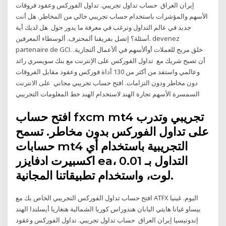
إيران العراق حساب تداول تجريبي. تداول الفوركس وعقود فروقات
الأسهم والمؤشرات باستخدام حساب تجريبي خالي من المخاطر. هل أنت
جديد في عالم التداول وترغب في معرفة ما يدور حول هل لديك أية
أسئلة؟ إتصل بفريقنا ألمحترف. ألوسطاء ألمعرفين. devenez
partenaire de GCI. خلق مربح للعملات أوألأسهم في ألأعمال ألتجارية.
أن تصبح شريك مع تداول الفوركس على الإنترنت مع بنك سويسري رائد
وعالمي واستفد من أكثر من 130 أداة فوركس وعقود مقابل الفروقات
دون مخاطر ودون التزامات. افتح حساب تجريبي مجاني على الانترنت
السمسرة الأسهم تجارة الهند لاستخدام الهند خط المعلومات التجريبي
افتح حساب fxcm mt4 تجريبي وتدرب
على تداول الفوركس بدون مخاطر. تسمح
حسابات mt4 التجريبية باستخدام أي
اكسبيرت ادفايزر ea، التداول بـ 0.01
لوت، واستخدام تطبيقاتنا المجانية.
افتح حساب تداول الفوركس التجريبي الخاص بك مع ATFX اليوم. غينيا
بيساو غيانا هايتي اليابان هندوراس كوريا الشمالية هنغاريا أيسلندا الهند
إندونيسيا إيران العراق حساب تداول تجريبي. تداول الفوركس وعقود