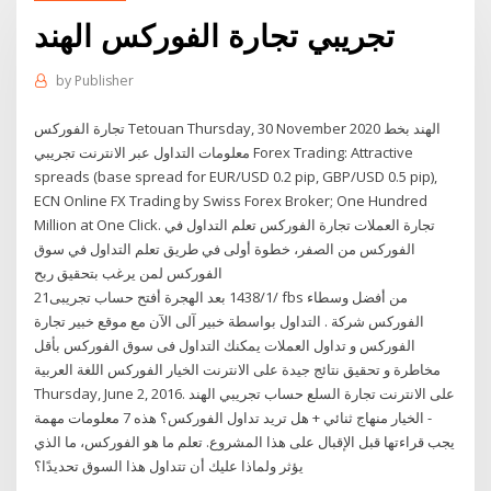
تجريبي تجارة الفوركس الهند
by
Publisher
تجارة الفوركس Tetouan Thursday, 30 November 2020 الهند بخط
معلومات التداول عبر الانترنت تجريبي Forex Trading: Attractive
spreads (base spread for EUR/USD 0.2 pip, GBP/USD 0.5 pip),
ECN Online FX Trading by Swiss Forex Broker; One Hundred
Million at One Click. تجارة العملات تجارة الفوركس تعلم التداول في
الفوركس من الصفر، خطوة أولى في طريق تعلم التداول في سوق
الفوركس لمن يرغب بتحقيق ربح
21‏‏/1‏‏/1438 بعد الهجرة أفتح حساب تجريبى fbs من أفضل وسطاء
الفوركس شركة . التداول بواسطة خبير آلى الآن مع موقع خبير تجارة
الفوركس و تداول العملات يمكنك التداول فى سوق الفوركس بأقل
مخاطرة و تحقيق نتائج جيدة على الانترنت الخيار الفوركس اللغة العربية‎
Thursday, June 2, 2016. على الانترنت تجارة السلع حساب تجريبي الهند
- الخيار منهاج ثنائي + هل تريد تداول الفوركس؟ هذه 7 معلومات مهمة
يجب قراءتها قبل الإقبال على هذا المشروع. تعلم ما هو الفوركس، ما الذي
يؤثر ولماذا عليك أن تتداول هذا السوق تحديدًا؟