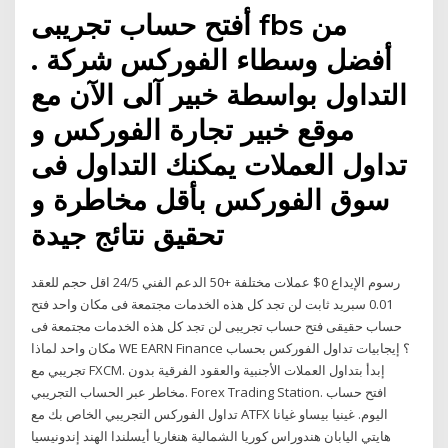
أفتح حساب تجريبى fbs من
أفضل وسطاء الفوركس شركة .
التداول بواسطة خبير آلى الآن مع
موقع خبير تجارة الفوركس و
تداول العملات يمكنك التداول فى
سوق الفوركس بأقل مخاطرة و
تحقيق نتائج جيدة
رسوم الإيداع 0$ عملات مختلفة +50 الدعم الفني 24/5 اقل حجم للعقد
0.01 سبريد ثابت لن تجد كل هذه الخدمات مجتمعة فى مكان واحد فتح
حساب حقيقى فتح حساب تجريبى لن تجد كل هذه الخدمات مجتمعة فى
مكان واحد لماذا WE EARN Finance ؟ إيجابيات تداول الفوركس بحساب
تجريبي مع FXCM. إبدأ بتداول العملات الأجنبية والعقود الفرقية بدون
مخاطر عبر الحساب التجريبي. Forex Trading Station. افتح حساب
تداول الفوركس التجريبي الخاص بك مع ATFX اليوم. غينيا بيساو غيانا
هايتي اليابان هندوراس كوريا الشمالية هنغاريا أيسلندا الهند إندونيسيا