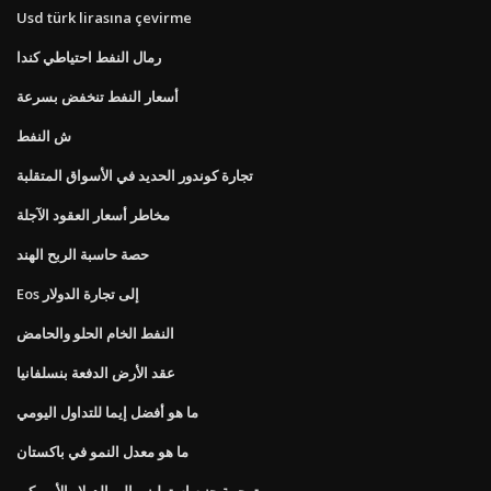
Usd türk lirasına çevirme
رمال النفط احتياطي كندا
أسعار النفط تنخفض بسرعة
ش النفط
تجارة كوندور الحديد في الأسواق المتقلبة
مخاطر أسعار العقود الآجلة
حصة حاسبة الربح الهند
Eos إلى تجارة الدولار
النفط الخام الحلو والحامض
عقد الأرض الدفعة بنسلفانيا
ما هو أفضل إيما للتداول اليومي
ما هو معدل النمو في باكستان
ترجمة جنيه استرليني إلى الدولار الأمريكي