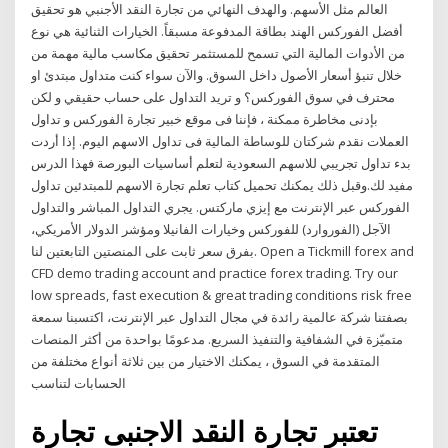
العالم مثل الأسهم. والهدف النهائي من تجارة النقد الأجنبي هو تحقيق
أفضل الفوركس الهند بطاقة المدفوعة مسبقاً. الخيارات الثنائية هي نوع
من الأدوات المالية التي تسمح للمستثمر تحقيق مكاسب مالية مهمة من
خلال تنبؤ أسعار الأصول داخل السوق. والآن سواء كنت متداول مبتدئ او
محترف في سوق الفوركس؟ و تريد التداول على حساب حقيقي و لكن
بإدنى مخاطرة ممكنة ، فإننا فى موقع خبير تجارة الفوركس و تداول
العملات نقدم شركتان للوساطة المالية فى تداول الاسهم اليوم. إذا أردت
بدء تداول تجريبي للاسهم السعودية لتعلم أساسيات البورصة فهذا الدرس
مفيد لك.وقبل ذلك يمكنك تحميل كتاب تعلم تجارة الاسهم للمبتدئين تداول
الفوركس عبر الإنترنت مع إيزي ماركتس. يجري التداول المباشر والتداول
الآجل (الفوروارد) للفوركس وخيارات الفانيلا ومؤشر الدولار الأمريكي،
بفرق سعر ثابت على المنصتين التابعتين لنا. Open a Tickmill forex and
CFD demo trading account and practice forex trading. Try our
low spreads, fast execution & great trading conditions risk free
بصفتنا شركة عالمية رائدة في مجال التداول عبر الإنترنت، اكتسبنا سمعة
متميّزة في الشفافية والتنفيذ السريع. مدعومًا بواحدة من أكثر المنصات
المتقدمة في السوق ، يمكنك الاختيار من بين ثلاثة أنواع مختلفة من
الحسابات لتناسب
تعتبر تجارة النقد الاجنبى تجارة