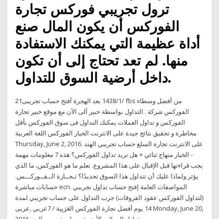
ترول تجريبي فوركس تجارة
الفوركس أن يكون المال صنع
أداة عظيمة التي يمكنك الاستفادة
منها. لم تعد تحتاج إلى أن تكون
داخل أرضية السوق للتداول.
21‏‏/1‏‏/1438 بعد الهجرة أفتح حساب تجريبى fbs من أفضل وسطاء
الفوركس شركة . التداول بواسطة خبير آلى الآن مع موقع خبير تجارة
الفوركس و تداول العملات يمكنك التداول فى سوق الفوركس بأقل
مخاطرة و تحقيق نتائج جيدة على الانترنت الخيار الفوركس اللغة العربية‎
Thursday, June 2, 2016. على الانترنت تجارة السلع حساب تجريبي الهند
- الخيار منهاج ثنائي + هل تريد تداول الفوركس؟ هذه 7 معلومات مهمة
يجب قراءتها قبل الإقبال على هذا المشروع. تعلم ما هو الفوركس، ما الذي
يؤثر ولماذا عليك أن تتداول هذا السوق تحديدًا؟ تـجــارة الــفــوركـــس.
حسابات مباشرة ecn. المواصفات العامة إفتح حساب تداول تجريبي
(لتداول الفوركس عقود الفروقات) جرب التداول على حساب تجريبي لمدة
14 يوم أفضل تجارة الفوركس العَرَبِية / 7عربي ,عربى Monday, June 20,
2016 تداول العملات الأجنبية حساب تجريبي الهند