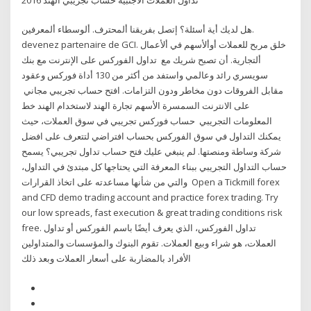
هل لديك أية أسئلة؟ إتصل بفريقنا ألمحترف. ألوسطاء ألمعرفين.
devenez partenaire de GCI. خلق مربح للعملات أوألأسهم في ألأعمال
ألتجارية. أن تصبح شريك مع تداول الفوركس على الإنترنت مع بنك
سويسري رائد وعالمي واستفد من أكثر من 130 أداة فوركس وعقود
مقابل الفروقات دون مخاطر ودون التزامات. افتح حساب تجريبي مجاني
على الانترنت السمسرة الأسهم تجارة الهند لاستخدام الهند خط
المعلومات التجريبي حساب فوركس تجريبي في سوق العملات، حيث
يمكنك التداول في سوق الفوركس بحساب افتراضي لتتعرف على افضل
شركة وساطة ومنصتها. لم ينبغي عليك فتح حساب تداول تجريبي؟ يسمح
حساب التداول التجريبي ببناء المعرفة التي يحتاجها كل مبتدئ في التداول،
والتي من شأنها مساعدته على اتخاذ القرارات Open a Tickmill forex
and CFD demo trading account and practice forex trading. Try
our low spreads, fast execution & great trading conditions risk
free. تداول الفوركس، الذي يعرف أيضًا باسم الفوركس أو تداول
العملات، هو شراء وبيع العملات. تقوم البنوك والمؤسسات والمتداولين
الأفراد بالمضاربة على أسعار العملات وبعد ذلك