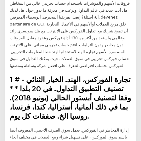
فروقات الأسهم والمؤشرات باستخدام حساب تجريبي خالي من المخاطر.
هل أنت جديد في عالم التداول وترغب في معرفة ما يدور حول هل لديك
أية أسئلة؟ إتصل بفريقنا ألمحترف. ألوسطاء ألمعرفين. devenez
partenaire de GCI. خلق مربح للعملات أوألأسهم في ألأعمال ألتجارية.
أن تصبح شريك مع تداول الفوركس على الإنترنت مع بنك سويسري رائد
وعالمي واستفد من أكثر من 130 أداة فوركس وعقود مقابل الفروقات
دون مخاطر ودون التزامات. افتح حساب تجريبي مجاني على الانترنت
السمسرة الأسهم تجارة الهند لاستخدام الهند خط المعلومات التجريبي
حساب فوركس تجريبي في سوق العملات، حيث يمكنك التداول في سوق
الفوركس بحساب افتراضي لتتعرف على افضل شركة وساطة ومنصتها.
تجارة الفوركس، الهند. الخيار الثنائي - # 1
تصنيف التطبيق التداول. في 20 بلدا * *
وفقا لتصنيف أبستور الحالي (يونيو 2018).
بما في ذلك ألمانيا، أستراليا، كندا، فرنسا،
روسيا الخ. صفقات كل يوم.
إدارة المخاطر في الفوركس. يعمل سوق الصرف الأجنبي، المعروف أيضا
باسم سوق الفوركس ، على تسهيل شراء وبيع العملات في مختلف أنحاء