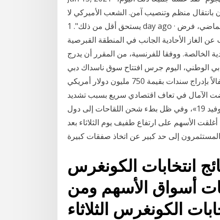
بانتقال منظم وتنصيب آمن. الشعب الأميركي لا
يستحق أقل من ذلك". 1 day ago · قرر قادة الدول الأوروبية في كانون الأول (ديسمبر) الماضي، فرض
عن الغاز الأحادية الجانب في المنطقة القبرصية
الصة. ووفقا للفرنسية، من المقرر أن يدرج Jan 20, 2021 · دبي:- قرع هشام عبدالله القاسم،
دبي الوطني، اليوم جرس افتتاح سوق ناسداك دبي
احتفالاً بإدراج سندات بقيمة 750 مليون دولار أمريكي. Jan 16, 2021 · قطعت مؤشرات الأسهم العالمية
ت الآمال في تعاف اقتصادي سريع بسبب تشديد
القيود وزيادة الإغلاقات نتيجة تزايد حالات الإصابة ب «كوفيد 19»، وفي ظل بطء شحن اللقاحات إلى دول
أغلقت الأسهم على ارتفاع طفيف يوم الثلاثاء بعد
ائج انتخابات الكونغرس
لبات أسواق الأسهم ومن
خابات الكونغرس الثلاثاء