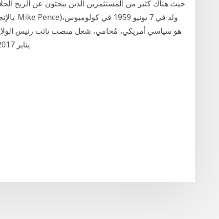
حيث هناك كثير من المستثمرين الذين يبحثون عن الربح الح
يناير 2017 حتى 20 يناير 2021. . وشغل سابقًا منصب حاكم