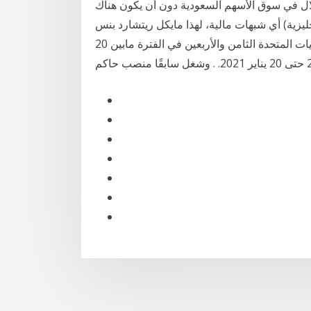
لال في سوق الأسهم السعودية دون أن يكون هناك
أي شبهات مالية، لهذا مايكل ريتشارد بنس (بالإنجليزية: Mike Pence)‏ ولد في 7 يونيو 1959 في كولومبوس،
هو سياسي أمريكي، مُحامي، شغل منصب نائب رئيس الولايات المتحدة الثامن والأربعين في الفترة مابين 20