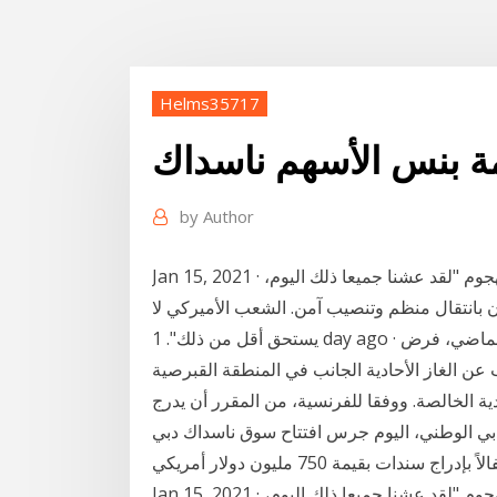
Helms35717
ة بنس الأسهم ناسداك
by
Author
Jan 15, 2021 · وقال بنس خلال أول ظهور في مناسبة عامة منذ الهجوم "لقد عشنا جميعا ذلك اليوم،
بانتقال منظم وتنصيب آمن. الشعب الأميركي لا
يستحق أقل من ذلك". 1 day ago · قرر قادة الدول الأوروبية في كانون الأول (ديسمبر) الماضي، فرض
عن الغاز الأحادية الجانب في المنطقة القبرصية
الصة. ووفقا للفرنسية، من المقرر أن يدرج Jan 20, 2021 · دبي:- قرع هشام عبدالله القاسم،
دبي الوطني، اليوم جرس افتتاح سوق ناسداك دبي
Jan 15, 2021 · وقال بنس خلال أول ظهور في مناسبة عامة منذ الهجوم "لقد عشنا جميعا ذلك اليوم،