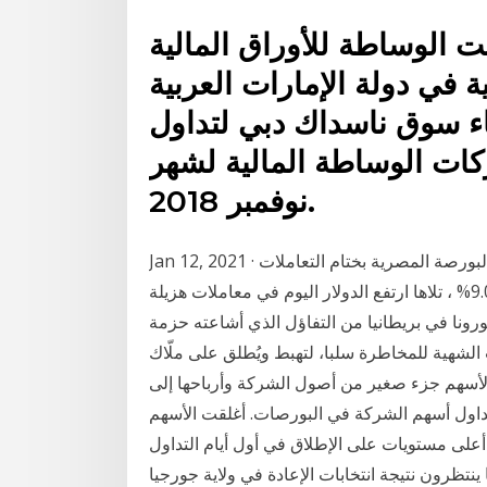
ساطة للأوراق المالية" bhs))،
 في دولة الإمارات العربية
ء سوق ناسداك دبي لتداول
ات الوساطة المالية لشهر
نوفمبر 2018.
Jan 12, 2021 · تصدرت أسهم السويس للأسمنت قائمة الأسهم الصاعدة بالبورصة المصرية بختام التعاملات
اليوم الثلاثاء ليغلق عند 8.360 جنيها بنسبة ارتفاع بلغت 9.00% ، تلاها ارتفع الدولار اليوم في معاملات هزيلة
ونا في بريطانيا من التفاؤل الذي أشاعته حزمة
 الشهية للمخاطرة سلبا، لتهبط ويُطلق على ملّاك
الأسهم جزء صغير من أصول الشركة وأرباحها إلى
تداول أسهم الشركة في البورصات. أغلقت الأسهم
على مستويات على الإطلاق في أول أيام التداول
ينتظرون نتيجة انتخابات الإعادة في ولاية جورجيا