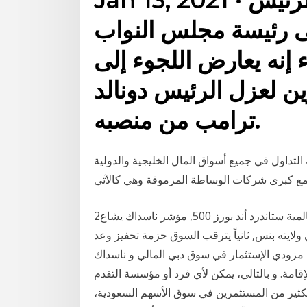
ى رئيسة مجلس النواب
ء إنه يعارض اللجوء إلى
ن لعزل الرئيس دونالد
ترامب من منصبه.
ة التداول في جميع أسواق المال الخليجية والدولية
2‏‏/6‏‏/1442 بعد الهجرة نظرة على مؤشرات أسواق الأسهم العالمية ستاندرد أند بورز 500, مؤشر ناسداك يشاع
لايته بنس, ثانياً يترقب السوق حزمة تحفيز وعد
مة مزودي الإستثمار في سوق دبي المالي و ناسداك
امة. و بالتالي، يمكن لأي فرد أو مؤسسة التقدم
 التي تعد محط اهتمام للكثير من المستثمرين في سوق الأسهم السعودية،