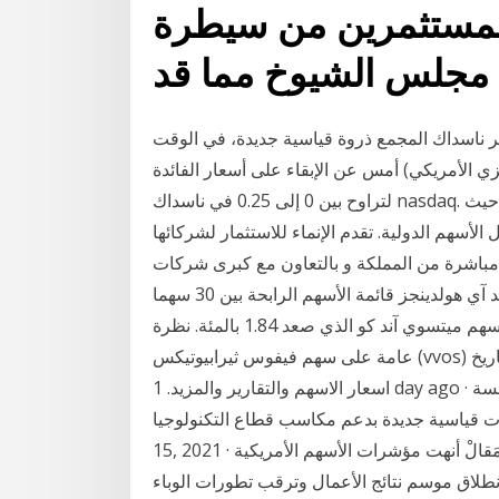
مستثمرين من سيطرة
 مجلس الشيوخ مما قد
 ناسداك المجمع ذروة قياسية جديدة، في الوقت
ي الأمريكي) أمس عن الإبقاء على أسعار الفائدة
لتراوح بين 0 إلى 0.25 في ناسداك nasdaq. تعتبر بورصة ناسداك النسخة الحديثة من بورصة نيويورك. حيث
لأسهم الدولية. تقدم الإنماء للاستثمار لشركائها
 مباشرة من المملكة و بالتعاون مع كبرى شركات
الوساطة المرموقة وهي كالآتي : وتصدر سهم سيفن آند آي هولدينجز قائمة الأسهم الرابحة بين 30 سهما
أساسيا على المؤشر توبكس إذ ارتفع 1.89 بالمئة وتلاه سهم ميتسوي آند كو الذي صعد 1.84 بالمئة. نظرة
عامة على سهم فيفوس ثيرابيوتيكس (vvos) بما في ذلك السعر والرسوم البيانية والتحليل الفني وتاريخ
اسعار الاسهم والتقارير والمزيد. 1 day ago · غلب الارتفاع على مؤشرات الأسهم الأمريكية في نهاية جلسة
5" و"ناسداك" مستويات قياسية جديدة بدعم مكاسب قطاع التكنولوجيا. Jan
15, 2021 · و"ناسداك" يهبط دون 13 ألف نقطة شارك انسَخ رابِط المَقالْ أنهت مؤشرات الأسهم الأمريكية