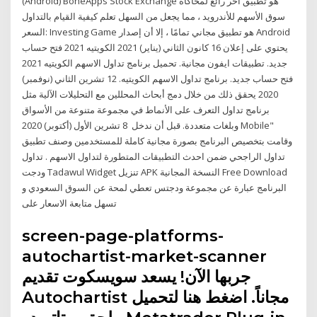
(Android) BoneApps Stock Exchange هو تطبيق آخر رائع لمحاكاة
سوق الأسهم للأندرويد ، مما يجعل من السهل تعلم كيفية القيام بالتداول
السعر: Investing Game هو تطبيق مجاني تمامًا ، إلا أن إصدار Android
يحتوي على إعلان 16 كانون الثاني (يناير) 2021 الكويتيه 2021 فتح حساب
جديد. تطبيقات ايفون مجانية. تحميل برنامج تداول الاسهم الكويتيه 2021
فتح حساب جديد. برنامج تداول الاسهم الكويتيه. 12 تشرين الثاني (نوفمبر)
2020 يحقق ذلك من خلال دمج أبحاث المحللين مع التحليلات الآلية مثل
برنامج تداول التعرف على الأنماط في مجموعة متنوعة من الأسواق
وبلغات متعددة. قبل أن ندخل 8 تشرين الأول (أكتوبر) 2020 Mobile"
وقامت بتخصيص البرنامج بصورة مجانية كاملة للمستخدمين وصنف تطبيق
تداول الراجحي ضمن احدث التطبيقات المتطورة لتداول الاسهم . تداول
ودجت Tadawul Widget تنزيل APK النسخة المجانية Free Download
البرنامج عبارة عن مجموعة ودجتس تعطي لمحة عن السوق السعودي و
تسهل متابعة الاسعار على
screen-page-platforms-
autochartist-market-scanner
جربها الآن! يسعد سويسكوت تقديم
Autochartist مجاناً. اضغط هنا لتحميل