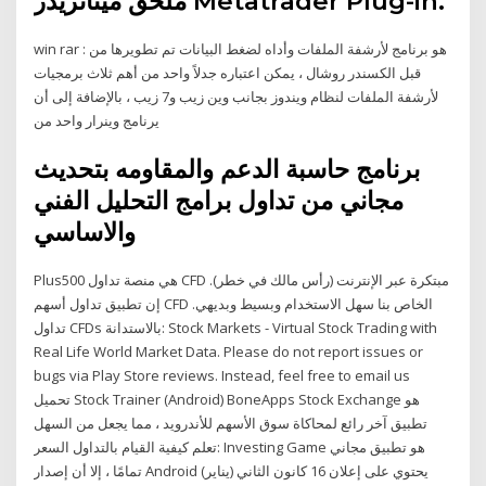
ملحق ميتاتريدر Metatrader Plug-in.
win rar : هو برنامج لأرشفة الملفات وأداه لضغط البيانات تم تطويرها من
قبل الكسندر روشال ، يمكن اعتباره جدلاً واحد من أهم ثلاث برمجيات
لأرشفة الملفات لنظام ويندوز بجانب وين زيب و7 زيب ، بالإضافة إلى أن
يرنامج وينرار واحد من
برنامج حاسبة الدعم والمقاومه بتحديث
مجاني من تداول برامج التحليل الفني
والاساسي
Plus500 هي منصة تداول CFD مبتكرة عبر الإنترنت (رأس مالك في خطر).
إن تطبيق تداول أسهم CFD الخاص بنا سهل الاستخدام وبسيط وبديهي.
تداول CFDs بالاستدانة: Stock Markets - Virtual Stock Trading with
Real Life World Market Data. Please do not report issues or
bugs via Play Store reviews. Instead, feel free to email us
تحميل Stock Trainer (Android) BoneApps Stock Exchange هو
تطبيق آخر رائع لمحاكاة سوق الأسهم للأندرويد ، مما يجعل من السهل
تعلم كيفية القيام بالتداول السعر: Investing Game هو تطبيق مجاني
تمامًا ، إلا أن إصدار Android يحتوي على إعلان 16 كانون الثاني (يناير)