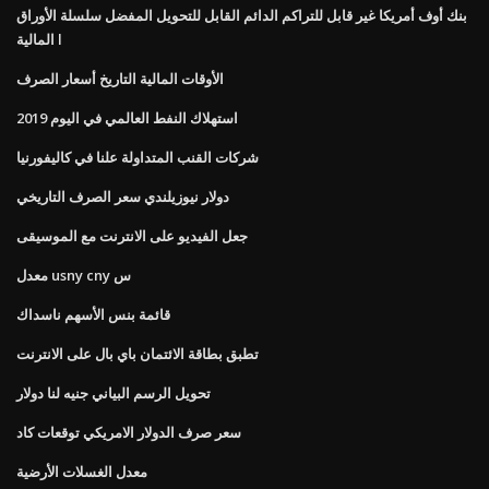
بنك أوف أمريكا غير قابل للتراكم الدائم القابل للتحويل المفضل سلسلة الأوراق
المالية l
الأوقات المالية التاريخ أسعار الصرف
استهلاك النفط العالمي في اليوم 2019
شركات القنب المتداولة علنا ​​في كاليفورنيا
دولار نيوزيلندي سعر الصرف التاريخي
جعل الفيديو على الانترنت مع الموسيقى
معدل usny cny س
قائمة بنس الأسهم ناسداك
تطبق بطاقة الائتمان باي بال على الانترنت
تحويل الرسم البياني جنيه لنا دولار
سعر صرف الدولار الامريكي توقعات كاد
معدل الغسلات الأرضية