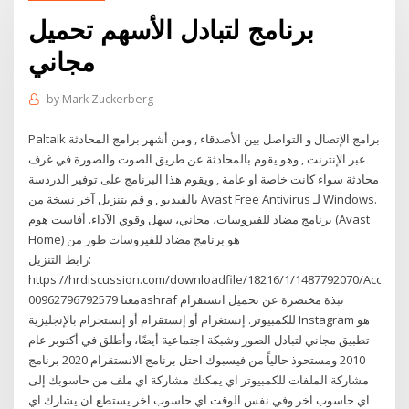
برنامج لتبادل الأسهم تحميل
مجاني
by
Mark Zuckerberg
Paltalk برامج الإتصال و التواصل بين الأصدقاء , ومن أشهر برامج المحادثة
عبر الإنترنت , وهو يقوم بالمحادثة عن طريق الصوت والصورة في غرف
محادثة سواء كانت خاصة او عامة , ويقوم هذا البرنامج على توفير الدردسة
بالفيديو , و قم بتنزيل آخر نسخة من Avast Free Antivirus لـ Windows.
برنامج مضاد للفيروسات، مجاني، سهل وقوي الآداء. أفاست هوم (Avast
Home) هو برنامج مضاد للفيروسات طور من
رابط التنزيل:
https://hrdiscussion.com/downloadfile/18216/1/1487792070/Acللتواصل
معنا 00962796792579ashraf نبذة مختصرة عن تحميل انستقرام
للكمبيوتر. إنستغرام أو إنستقرام أو إنستجرام بالإنجليزية Instagram هو
تطبيق مجاني لتبادل الصور وشبكة اجتماعية أيضًا، وأطلق في أكتوبر عام
2010 ومستحوذ حالياً من فيسبوك احتل برنامج الانستقرام 2020 برنامج
مشاركة الملفات للكمبيوتر اي يمكنك مشاركة اي ملف من حاسوبك إلى
اي حاسوب اخر وفي نفس الوقت اي حاسوب اخر يستطع ان يشارك اي