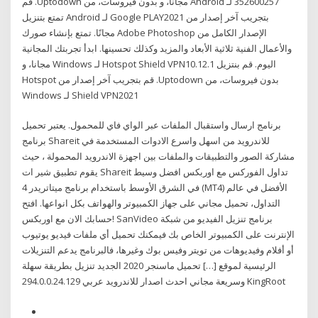
352600257 لـ Android مجانا، و بدون فيروسات، من Uptodown. قم
بتجريب آخر إصدار من Google PLAY2021 لـ Android تمتع بتنزيل
الإصدار الكامل من Adobe Photoshop مجانًا. تمتع بإنشاء صورك
والأعمال الفنية ثلاثية الأبعاد والمزيد وكذلك تحسينها. ابدأ تجربتك المجانية
اليوم. ‫قم بنتزيل Hotspot Shield VPN10.12.1 لـ Windows مجانا، و
بدون فيروسات، من Uptodown. قم بتجريب آخر إصدار من Hotspot
Shield VPN2021 لـ Windows
برنامج ارسال واستقبال الملفات عبر الواي فاي للمحمول. يعتبر تحميل
برنامج Shareit للاندرويد من اسهل واسرع الادوات المستخدمة في
مشاركة الصور والتطبيقات والملفات بين اجهزة الاندرويد المحمولة ، حيث
يقوم تطبيق شير ات Shareit تداول الفوركس مع اوربكس افضل وسيط
في الشرق الأوسط باستخدام برنامج ميتاتريدر 4 (MT4) الأفضل في عالم
التداول، تحميل مجاني على جهاز الكمبيوتر والهواتف بكل انواعها. افتح
حسابك الان مع اوربكس! SanVideo برنامج تنزيل الفيديو من شبكة
الإنترنت على الكمبيوتر الخاص بك فيمكنك تحميل أي ملفات فيديو يوتيوب
أو أفلام وفيديوهات من تويتر وفيس بوك وغيرها، فالبرنامج يدعم التنزيلات
الرئيسية لموقع […] تحميل ماسنجر 2020 الجديد تنزيل بطريقة سهلة
وسريعة مجاني احدث اصدار للاندرويد عربي 294.0.0.24.129 KingRoot