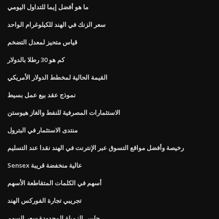
ما هو أفضل إيما للتداول اليومي
سعر الزنك في الهند للكيلوغرام الواحد
قياس متحيز لمعدل التضخم
كم هو 30 رطلا بالدولار
القيمة الحالية لمخطط الدولار الأمريكي
نموذج عقد بيع عمل بسيط
الاستثمارات المصرفية للنفط والغاز هيوستن
منتدى الاستثمار في البترول
رخيصة وأفضل مواقع التسوق عبر الإنترنت في الهند نقدا عند التسليم
Sensex عالية منخفضة قريبة
أسهم في الكلمات المتقاطعة الأسهم
تجريبي تجارة الفوركس الهند
جايبي الزميلة المحدودة سعر السهم