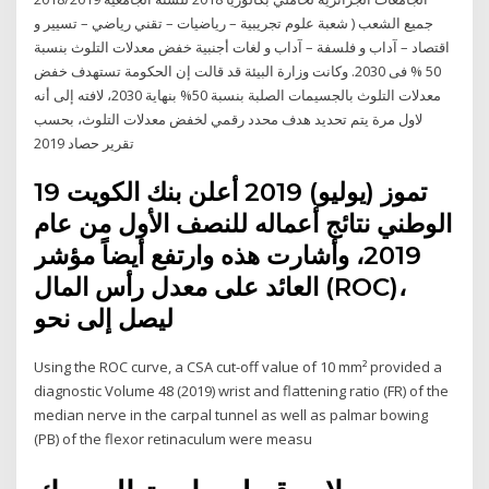
جميع الشعب ( شعبة علوم تجريبية – رياضيات – تقني رياضي – تسيير و
اقتصاد – آداب و فلسفة – آداب و لغات أجنبية خفض معدلات التلوث بنسبة
50 % فى 2030. وكانت وزارة البيئة قد قالت إن الحكومة تستهدف خفض
معدلات التلوث بالجسيمات الصلبة بنسبة 50% بنهاية 2030، لافته إلى أنه
لاول مرة يتم تحديد هدف محدد رقمي لخفض معدلات التلوث، بحسب
تقرير حصاد 2019
19 تموز (يوليو) 2019 أعلن بنك الكويت
الوطني نتائج أعماله للنصف الأول من عام
2019، ‏وأشارت هذه وارتفع أيضاً مؤشر
العائد على معدل رأس المال (ROC)،
ليصل إلى نحو
Using the ROC curve, a CSA cut-off value of 10 mm² provided a
diagnostic Volume 48 (2019) wrist and flattening ratio (FR) of the
median nerve in the carpal tunnel as well as palmar bowing
(PB) of the flexor retinaculum were measu