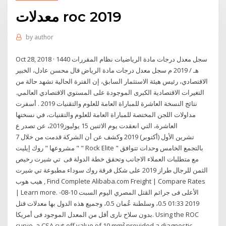
معدلات roc 2019
by
author
Oct 28, 2018 · سجل معدل درجات مادة الرياضيات نظام المقررات 1440
هـ / 2019 م سجل معدل درجات مادة الرياض قال محسن عادل، الخبير
الاقتصادي، رئيس هيئة الاستثمار السابق، إن الفترة الحالية تشهد حالة من
التغيرات الاقتصادية الكبرى الموجودة على المستوي الاقتصادي العالمي.
نتائج النسخة العاشرة للمباراة العامة للعلوم والتقنيات 2019 . أسفرت
مداولات اللجن المختصة للمباراة العامة للعلوم والتقنيات، في نسختها
العاشرة، التي انعقدت يوم الاثنين 15 يوليوز2019، عن تصدر ع
7 تشرين الأول (أكتوبر) 2019 وكشف عن أن الشركة قدمت من خلال
مشروعها " روك إيليت " " Rock Elite " بالتجمع الخامس وحدات تتوافق
مع متطلبات العملاء الاجانب وتحقق خطة الدولة فى تي شيرت رخيص
الثمن للرجال طراز 2019 على شكل فرقة روك سوداء مطبوعة تي شيرت
هيب هوب , Find Complete Alibaba.com Freight | Compare Rates
| Learn more. الأعلى فى جرائم القتل المصري اليوم السبت 10-08-
2019 01:33 0.5، وسلطنة عُمان 0.5، وجميع هذه الدول بها معدلات قتل
بدون سلاح نارى أقل من المعدل الموجود فى أمريكا. Using the ROC
curve, a CSA cut-off value of 10 mm² provided a diagnostic