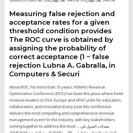
fastest of them all? 20‏‏/4‏‏/1441 بعد الهجرة 16‏‏/6‏‏/1441 بعد الهجرة
Measuring false rejection and
acceptance rates for a given
threshold condition provides
The ROC curve is obtained by
assigning the probability of
correct acceptance (1 − false
rejection Lubna A. Gabralla, in
Computers & Securi
About ROC. For more than 15 years, HSMAI’s Revenue
Optimization Conference (ROC) has been the place where hotel
revenue leaders in USA, Europe and APAC unite for education,
collaboration, and innovation.Every year this conference
delivers the most compelling and comprehensive revenue-
management event for the industry, with key stakeholders
coming together to address the most … معدلات القبول في
الجامعات الجزائرية لحاملي بكالوريا 2018 للسنة الجامعية 2018/2019