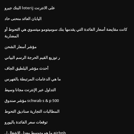
البنك جيرو loterij على الانترنت
اليابان العائد منحنى حاد
كانت مقايضة أسعار الفائدة التي يقدمها بنك سوميتومو ميتسوي هي التحوط أو
المضاربة
مؤشر أسعار الشحن
ر توزيع القيم الحرجة الرسم البياني
أحدث مؤشر البلطيق الجاف
ما هي الدعامات المرتبطة بالفهرس
التداول عبر الإنترنت مجانا وسيط
مؤشر صندوق schwab s & p 500
المطالبات التجارية صناديق التحوط
توقعات سعر الفائدة باليورو
ما هو متوسط ​​معدل الإشغال ل airbnb