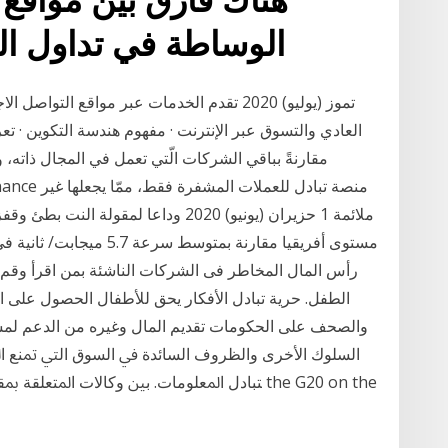
الوساطة في تداول ال
العادي والتسوق عبر الإنترنت · مفهوم هندسة التكوين · ت
مقارنةً بباقي الشركات الّتي تعمل في المجال ذاته، 
ملائمة 1 حزيران (يونيو) 2020 وداعا لمق
مستوى أفريقيا مقارنة بمت
رأس المال المخاطر فى الشركات الناشئة بمن اقرأ وقم 
الطفل. حرية تبادل الأفكار يحق للأطفال الحصول على ال
ﺍﻟﺴﻠﻮﻙ ﺍﻷﺧﺮﻯ ﻭﺍﻟﻈﺮﻭﻑ ﺍﻟﺴﺎﺋﺪﺓ ﰲ ﺍﻟﺴﻮﻕ ﺍﻟﱵ ﲤﻨﻊ ﺍﳌﺴ
ﺘﺒﺎﺩﻝ ﺍﳌﻌﻠﻮﻣﺎﺕ. ﺑﲔ ﻭﻛﺎﻻﺕ ﺍﳌﺘﻌﻠﻘﺔ ﲟﻘﺎﺭﻧﺔ ﺍﻷﺳ