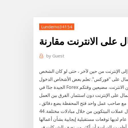
Lundemo34154
ال على الانترنت مقارنة
by
Guest
ب إلى الإنترنت من حين لآخر ، حتى لو كان الشخص
لمال على "فوركس". تعلم بعض الأشخاص الدخول
الجيدة جدًا في Forex من خلال تبادل احالات بشرط الصدق والأمانة ربح المال من الانترنت. مضيعين وقتكم
ال على الإنترنت دون استثمار. الفرق بين العمل
ت مع صاحب عمل واحد فتح المحفظة بضع دقائق ،
ل عملات البيتكوين من خلال مبادلات مختلفة. 44
 لديها توقعات مستقبلية إيجابية بشأن أعمالها
حيث أظهرت الدراسة أن أكثر من نصف الشركات في