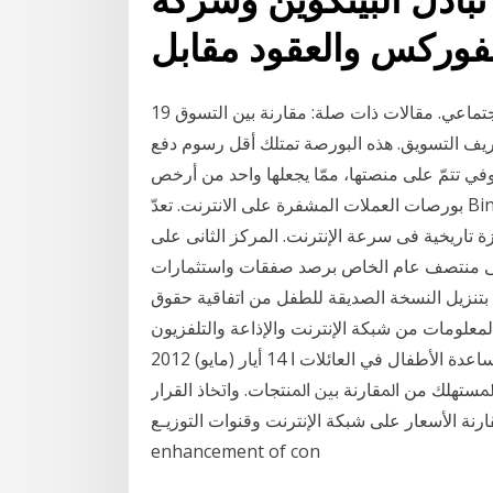
فوركس والعقود مقابل
19 تموز (يوليو) 2020 تقدم الخدمات عبر مواقع التواصل الاجتماعي. مقالات ذات صلة: مقارنة بين التسوق
عريف التسويق. هذه البورصة تمتلك أقل رسوم دفع
وفي تتمّ على منصتها، ممّا يجعلها واحد من أرخص
بورصات العملات المشفرة على الانترنت. تعدّ Binance منصة تبادل للعملات المشفرة فقط، ممّا يجعلها غير
ولة النت بطئ وقفزة تاريخية فى سرعة الإنترنت. المركز الثانى على
وسط سرعة 5.7 ميجابت/ ثانية فى منتصف عام الخاص برصد صفقات واستثمارات
بتنزيل النسخة الصديقة للطفل من اتفاقية حقوق
معلومات من شبكة الإنترنت والإذاعة والتلفزيون
والصحف على الحكومات تقديم المال وغيره من الدعم لمساعدة الأطفال في العائلات ا 14 أيار (مايو) 2012
ﺘﻬﻠﻚ ﻣﻦ ﺍﳌﻘﺎﺭﻧﺔ ﺑﲔ ﺍﳌﻨﺘﺠﺎﺕ. ﻭﺍﲣﺎﺫ ﺍﻟﻘﺮﺍﺭ
ﻌﺎﺭ ﻋﻠﻰ ﺷﺒﻜﺔ ﺍﻹﻧﺘﺮﻧﺖ ﻭﻗﻨﻮﺍﺕ ﺍﻟﺘﻮﺯﻳـﻊ the G20 on the
enhancement of con