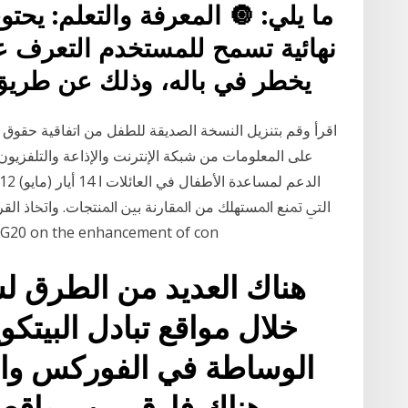
ما يلي: 🔘 المعرفة والتعلم: يحت
نهائية تسمح للمستخدم التعرف 
يخطر في باله، وذلك عن طريق
اقرأ وقم بتنزيل النسخة الصديقة للطفل من اتفاقية حقوق 
على المعلومات من شبكة الإنترنت والإذاعة والتلفزي
ﺍﻟﱵ ﲤﻨﻊ ﺍﳌﺴﺘﻬﻠﻚ ﻣﻦ ﺍﳌﻘﺎﺭﻧﺔ ﺑﲔ ﺍﳌﻨﺘﺠﺎﺕ. ﻭﺍﲣﺎﺫ ﺍﻟﻘﺮﺍ
ﺍﻷﺳﻌﺎﺭ ﻋﻠﻰ ﺷﺒﻜﺔ ﺍﻹﻧﺘﺮﻧﺖ ﻭﻗﻨﻮﺍﺕ ﺍﻟﺘﻮﺯﻳـﻊ on the enhancement of con
هناك العديد من الطرق لش
خلال مواقع تبادل البيتك
الوساطة في الفوركس والع
هناك فارق بين مواقع 