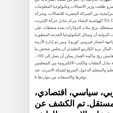
مرو طلعت وزير الاتصالات وتكنولوجيا المعلومات
تيجية بين الشركة المصرية للاتصالات، وشركة AMS-IX
الهولندية لإنشاء مركز تبادل حركة الإنترنت ’EG-IX تريد أن تتعلم كيفية الربح من الانترنت مجاناً؟ قبل أن
ة ستجعلك تربح مئات الدولارات بعدة ضغطات على
لدولية أن وسائل التكنولوجيا الحديثة المتطورة
جهة انتشار فيروس كورونا، ومن ثم إدارة الأزمة
لمال. يريد الكازينو التقليدي أن يجلس شخص ما
أمام آلة القمار وأن يجلس على آلة القمار هذه لساعات لأن هامش ربح ماكينة القمار يمكن أن يصل إلى 60٪ ،
هارويل في صحيفة واشنطن بوست. ٣.امكانية تبادل الملفات والكتب الالكترونية بين المتعلمين
وث او الاشعه تحت الحمراء ٤.تتيح للمعلم والمتعلم الدخول السريع لشبكة الانترنت عند
توفرها والاستفاده من مواردها ٥.
ربي، سياسي، اقتصادي،
 مستقل. تم الكشف عن