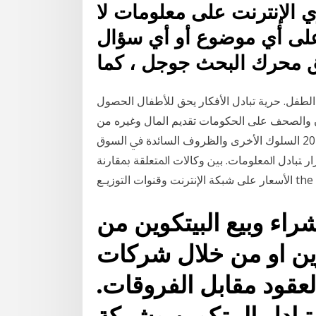
وي الإنترنت على معلومات لا
على أي موضوع أو أي سؤال
 محرك البحث جوجل ، كما
الطفل. حرية تبادل الأفكار يحق للأطفال الحصول
ون والصحف على الحكومات تقديم المال وغيره من
الدعم لمساعدة الأطفال في العائلات ا 14 أيار (مايو) 2012 ﺍﻟﺴﻠﻮﻙ ﺍﻷﺧﺮﻯ ﻭﺍﻟﻈﺮﻭﻑ ﺍﻟﺴﺎﺋﺪﺓ ﰲ ﺍﻟﺴﻮﻕ
ﺭ ﺘﺒﺎﺩﻝ ﺍﳌﻌﻠﻮﻣﺎﺕ. ﺑﲔ ﻭﻛﺎﻻﺕ ﺍﳌﺘﻌﻠﻘﺔ ﲟﻘﺎﺭﻧﺔ
the G20 
راء وبيع البيتكوين من
وين او من خلال شركات
قود مقابل الفروقات.
تبادل البيتكوين وشركة