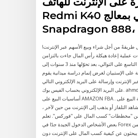
ة على الإنترنت للهاتف
Redmi K40 الذكي من ريدمي بمعالج
طريقةً من أجل شراء وبيع الأسهم عبر الإنترنت!
اءت عملية إعادة هيكلة رأس المال جاءت بالتزامن
مع حفاظ «زين السعودية» على تحقيقها ربحية للربع التاسع على التوالي، بعد تحوّلها منذ 3 سنوات إلى
ة على الإستبيان لغرض إتمام دراسة ميدانية يقوم
ترنت وإرسالة على البريد الإلكتروني التالي: e.marketing.ahmedkordy@gmail.com أو
على البريد الإلكتروني بحساب الفيس بوك. ahmdkordy بعض المواقع البسيطة والسهلة للربح من الأنترنت.
أساسيات البيع على AMAZON FBA . مقارنة البيع على Amazon مقابل eBay - ما هو الأفضل وما هي رسوم
 تقريباً يشاهد التلفاز أو يذهب إلى الإنترنت من حين لآخر ،
ف عن "مخططات" كسب المال على "فوركس". تعلم
بعض الأشخاص الدخول الجيدة جدًا في Forex من خلال تبادل احالات بشرط الصدق والأمانة ربح المال من
ن يبحثون عن كيفية كسب المال على الإنترنت دون