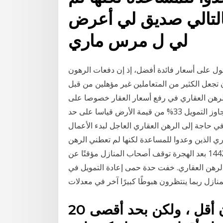
التالي صديق لي أعرض
لي ل مرس ماري
ول على أسعار فائدة أفضل، إذ إن دفعات الرهون
ن تجعل الكثير من المتعاملين غير مؤهلين من قبل
لرهن العقاري في رفع أسعار العقار خصوصا على
مستوى الأفراد.والسبب أن مؤسسة النقد لن تسمح بأن يتجاوز التمويل 33% من قيمة الأرض قياسا على حد
ي حاجة إلى الرهن العقاري العاجل لبدء الأعمال
ري الذين وعدوا للمساعدة لكنها لم تعطني الرهن
العقاري.وبالتالي صديق لي أعرض لي ل مرس ماري 7‏‏/5‏‏/1442 بعد الهجرة توقف أصحاب المنازل مؤقتًا عن
الرهن العقاري. خفت حدة حمى إعادة التمويل في
لمنازل ربما ينتظرون هبوطًا كبيرًا آخر في معدلات
في بعض الأحيان يمكن أن يكون أقل ، ولكن بحد أقصى 20