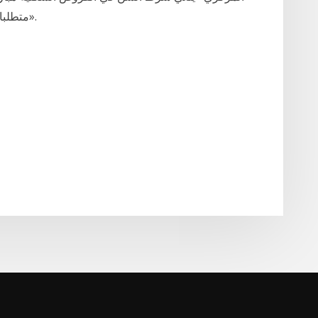
متطلبات قروض الرهن العقاري وتدخل حيز التنفيذ فوراً».