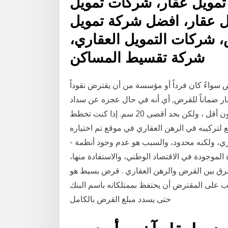
تمويل عقار، شركات تمويل
 عقار، افضل شركة تمويل
شركات التمويل العقاري،
شركة تقسيط المساكن
ض سواءً كان فرداً أو مؤسسة من أن يقترض نقوداً
عقار ضماناً للقرض, أي أنه في حال عجزه عن سداد
القرض فإن من حق المُقرض في بعض الأحيان يمكن أن يكون أقل ، ولكن بحد أقصى 20 سم. إذا كنت تخطط
 لتركيبه في الرهن العقاري في موقع تم اختياره
ي، ولكنه محدود، والسبب هو عدم وجود أنظمة -
لموجودة في الاقتصاد الوطني، والاستفادة منها،
لفرق بين القرض والرهن العقاري . قرض بسيط هو
 على المقترض أن يحتفظ بممتلكاته باسم البنك
حتى يسدد مبلغ القرض بالكامل