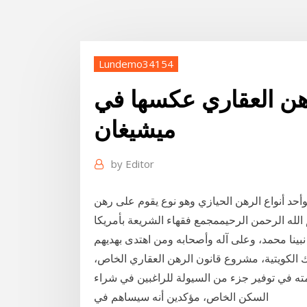
Lundemo34154
ن العقاري عكسها في
ميشيغان
by
Editor
وأحد أنواع الرهن الحيازي وهو نوع يقوم على رهن
من الرحيممجمع فقهاء الشريعة بأمريكا(amja)آثار الرهن فيما بين المتعاقدين الحمد
بينا محمد، وعلى آله وأصحابه ومن اهتدى بهديهم
وك الكويتية، مشروع قانون الرهن العقاري الخاص،
ته في توفير جزء من السيولة للراغبين في شراء
السكن الخاص، مؤكدين أنه سيساهم في