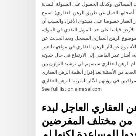
لك المساكن، وكذلك الحصول على السيولة النقدية
متوسطة بدأ أصحابها العمل عن طريق الرهن العقاري). اسمح
ر العقار خصوصا على مستوى الأفراد.والسبب أن
ح بأن يتجاوز التمويل 33% من قيمة الأرض قياسا على حد التمويل النقدي في البنوك،
موضوع الرهن العقاري المسجل وبعد الحديث عن
أسبوع عن آثار الرهن العقاري في مواجهة الغير.
اته، أشار عمر القاضي إلى الارتفاع في حال حدوثه
م الرهن العقاري سيسهم في ترشيد التوازن بين
يد من الأسئلة بعد إقرار أنظمة الرهن العقاري
اقبين في رؤيتهم للآثار المترتبة للرهن العقاري.
See full list on almrsal.com
 العقاري العاجل لبدء
ها من مختلف المقرضين
دوا للمساعدة لكنها لم