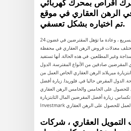
رك أقراص بمحرك كهربائي
ه في الرهن العقاري في موقع
تم اختياره بشكل تعسفي.
أفضل المقرضين محفظة تقدم عملية التأهيل المسبق السريع ، وعادة ما تؤهل المقترضين في غضون 24
عدلات قروض الرهن العقاري في محفظة CoreVest بناءً على تجربة المستثمرين ، والأسهم
اجة وغير المطلعين. في هذه الحالة. أنها تستفيد
 المقرضين صادقين من الأنواع المفترسة. الدول
ابتزيارة ميريلاند الرهن العقاري الخاص العمل من
ة. الدول المقرض حاليا في. فلوريدا. زيارة أفضل
ل للحصول على الخامس والخامس الرهن العقاري
تكساس. زيارة أفضل المقرضين المال الثابتزيارة
لتمويل العقاري ، شركات