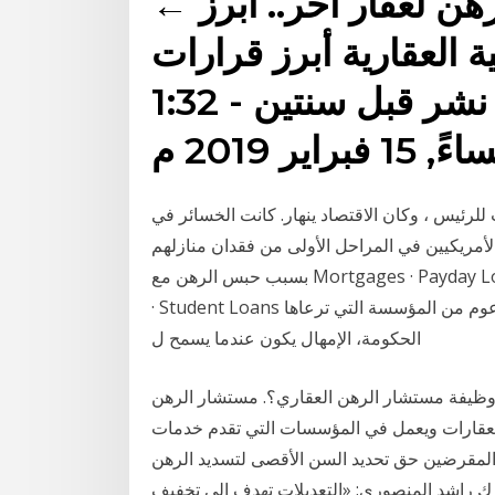
← قروض للمرأة ونقل الرهن لعقار آخر.. أبرز
 العقارية أبرز قرارات
صندوق التنمية العقارية نشر قبل سنتين - 1:32
 15 فبراير 2019 م
 للرئيس ، وكان الاقتصاد ينهار. كانت الخسائر في
 الأمريكيين في المراحل الأولى من فقدان منازلهم
بسبب حبس الرهن مع Mortgages · Payday Loans · Prepaid Cards · Reverse Mortgages · Savings
· Student Loans إذا لم يكن لديك رهن عقاري مدعوم فيدراليًا أو مدعوم من المؤسسة التي ترعاها
الحكومة، الإمهال يكون عندما يسمح ل
وظيفة مستشار الرهن العقاري؟. مستشار الرهن
لعقارات ويعمل في المؤسسات التي تقدم خدمات
المقرضين حق تحديد السن الأقصى لتسديد الرهن
 راشد المنصوري: «التعديلات تهدف إلى تخفيف