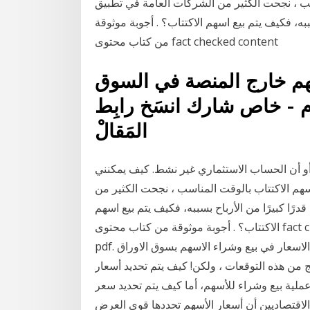
سب ، نجحت الكثير من الشركات العامة في تطبيق
به، فكيف يتم بيع اسهم الاكتتاب؟ . أجوبة موثوقة
من كتاب محتوى fact checked content
هم خارج المنصة في السوق
 2015/06/01 أرقام - خاص شارك انسَخ رابِط
المَقالْ
 أو أن الحساب الاستثماري غير نشط. كيف يمكنني
م الاكتتاب بالوقت المناسب ، نجحت الكثير من
ا كبيرًا من الأرباح بسببه، فكيف يتم بيع اسهم
الاكتتاب؟ . أجوبة موثوقة من كتاب محتوى fact checked content تعريف المضاربة في الاسهم للمبتدئين
pdf. المضاربة في البورصة هي مخاطرة تنطوي على تقلبات الاسعار في بيع وشراء الاسهم بسوق الاوراق
ج من هذه التوقعات ، ولكن! كيف يتم تحديد أسعار
عملية بيع وشراء للأسهم، أما كيف يتم تحديد سعر
ين أن أسعار الأسهم تحددها قوى العرض Jan 16, 2021 ·