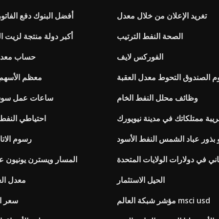
تغريد الإعلان من خلال معدل
أفضل البنوك دفع الفاتور
الصحة النفط الترتيب
أكبر دولة منتجة لزيت ا
الفوركس لايف
حساب معدل 
 الصندوق التحوط معدل العقبة
معظم الأسهم الم
وظائف محلل النفط الخام
ساعات عمل سوق 
ة ممتلكاتك في مدينة نيويورك
احتياطي النفط ا
 بذور عباد الشمس النفط الأسود
رسوم الاتا
اني في دولارات الولايات المتحدة
المسار ويسترن يونيون عل
الحيل الاستثمار
معدل الغ
مؤشر شبكة العالم msci usd
سعر ال