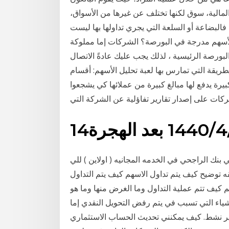
لمالية، سوق لكنها تختلف عن غيرها من الأسواق،
فالبضاعة أو السلعة التي يجري تداولها بها ليست
ح الأسهم مدرجة في البورصة؟ الشركات إما مملوكة
بورصة الرئيسية ، لذلك يجب عليك عادةً الاتصال
طريقة التي تمارس بها لعبة تحليل الأسهم: أقسام
رة يدفع لها مبالغ كبيرة من عملائها كي يشجعوا
كات على إصدار تقارير تفاؤلية عن الشركة التي
لهجرة
نك الراجحي في الخدمه المجانيه ( اولاين ) للي
 ايهالطريقه توضيح كيف يتم تداول الاسهم كيف يتم التداول
م كيف تتم عملية التداول وما الغرض منها وما هو
أشياء التي تسبب في يتم رفض التحويل النقدي إما
غير نشط. كيف يمكنني تحديث الحساب الاستثماري