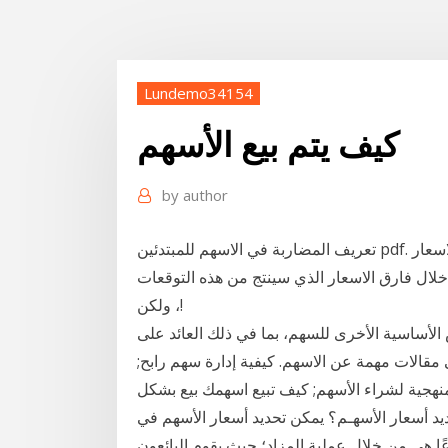
Lundemo34154
كيف يتم بيع الأسهم
by
author
تعريف المضاربة في الاسهم للمبتدئين pdf. المضاربة في البورصة هي مخاطرة تنطوي على تقلبات الاسعار
خلال فارق الاسعار الذي سينتج من هذه التوقعات
، ولكن!
الأساسية الأخرى للسهم، بما في ذلك العائد على
 مقالات مهمة عن الاسهم. كيفية إدارة سهم رابح;
منهجية لشراء الأسهم; كيف تبيع اسهمك بيع بشكل
يد أسعار الأسهـم؟ يمكن تحديد أسعار الأسهم في
عًا هي من خلال عملية المزاد؛ حيث يقوم البائعون