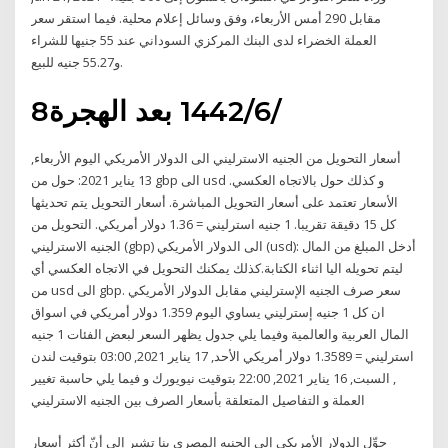
مقابل 290 أمس الأربعاء، وفق وسائل إعلام محلية. فيما استقر سعر
العملة الخضراء لدى البنك المركزي السوداني عند 55 جنيها للشراء
و55.27 جنيه للبيع.
8‏‏/6‏‏/1442 بعد الهجرة
أسعار التحويل من الجنيه الاسترليني الى الدولار الأمريكي اليوم الأربعاء,
13 يناير 2021: حول من gbp الى usd و كذلك حول بالاتجاه العكسي.
الأسعار تعتمد على أسعار التحويل المباشرة. أسعار التحويل يتم تحديثها
كل 15 دقيقة تقريبا. 1 جنيه استرليني = 1.36 دولار أمريكي. التحويل من
الجنيه الاسترليني (gbp) الى الدولار الأمريكي (usd): أدخل المبلغ من المال
ليتم تحويله اليا اثناء الكتابة.كذلك يمكنك التحويل في الاتجاه العكسي أي
من usd الى gbp. سعر صرف الجنيه الإسترليني مقابل الدولار الأمريكي
ان كل 1 جنيه إسترليني يساوي اليوم 1.359 دولار أمريكي في اسواق
المال العربية والعالمية وفيما يلي جدول يظهر السعر لبعض الفئات 1 جنيه
استرليني = 1.3589 دولار أمريكي الأحد, 17 يناير 2021, 03:00 بتوقيت لندن
, السبت, 16 يناير 2021, 22:00 بتوقيت نيويورك و فيما يلي حاسبة تغيير
العملة و التفاصيل المتعلقة بأسعار الصرف بين الجنيه الاسترليني
حوِّل الدولار الأمريكي إلى الجنيه المصري بنا تشير إلى أنّ أكثر أسعار