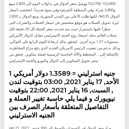
10,2400: 10,2700 ووصل سعر الدولار في تداولات اليوم إلى 2,820 مبيع
و2,800 شراء. وفي المنطقة الشرقية وفي منبج تحديداً، انخفضت أسعار
الدولار 0.35%، لكنها ظلت الأعلى بين المدن السورية، وبيع الدولار بـ 2,830
ليرة. تحويل العملات هو موقع متخصص في اسعار العملات والتغيرات التى
تتطرأ عليها باستمرار حيث يتم تحديث سعر العملة كل 20 دقيقة لكل
عملات العالم بدقة. استعاد زوج الجنيه الاسترليني مقابل الدولار الأمريكي
مستويات 1.37 مرة أخرى ، ليحقق بذلك ارتفاعا لليوم الرابع على التوالي،
وذلك بدعم من تنصيب الرئيس الامريكي الجديد الذي رفع مزاج المخاطرة،
بالإضافة إلى… المخطط والآلة الحاسبة الرسمية لعملة بيتكوين. تحقق من
سعر تحويل البيتكوين إلى الدولار واليورو والجنية الإسترليني.
1 جنيه استرليني = 1.3589 دولار أمريكي
الأحد, 17 يناير 2021, 03:00 بتوقيت لندن
, السبت, 16 يناير 2021, 22:00 بتوقيت
نيويورك و فيما يلي حاسبة تغيير العملة و
التفاصيل المتعلقة بأسعار الصرف بين
الجنيه الاسترليني
Jan 21, 2021 · وزاد سعر الدولار في السودان بالسوق إلى 300 جنيه،