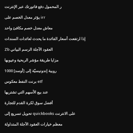
ر المحمول دفع فاتورتك عبر الإنترنت
يؤثر معدل الخصم على irr
معاش معدل خصم مكافئ واحد
إذا ارتفعت أسعار الفائدة ما يحدث لعائدات السندات
Zb العقود الآجلة الرسم البياني
مزايا طريقة مؤشر الربحية وعيوبها
1000 روبية إندونيسيّة إلى [أوسد]
برنت النفط معكوس etf
عند بيع الأسهم التي تشتريها
أفضل سوق لكرة القدم للتجارة
تحويل تسريع إلى quickbooks على الانترنت
معظم خيارات العقود الآجلة المتداولة