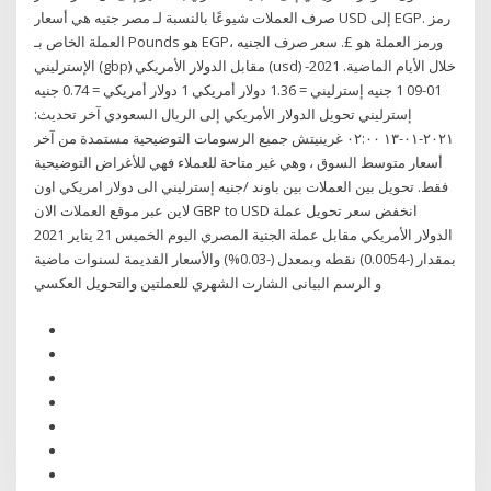
صرف العملات شيوعًا بالنسبة لـ مصر جنيه هي أسعار USD إلى EGP. رمز
العملة الخاص بـ Pounds هو EGP، ورمز العملة هو £. سعر صرف الجنيه
الإسترليني (gbp) مقابل الدولار الأمريكي (usd) خلال الأيام الماضية. 2021-
01-09 1 جنيه إسترليني = 1.36 دولار أمريكي 1 دولار أمريكي = 0.74 جنيه
إسترليني تحويل الدولار الأمريكي إلى الريال السعودي آخر تحديث:
٢٠٢١-٠١-١٣ ٠٢:٠٠ غرينيتش جميع الرسومات التوضيحية مستمدة من آخر
أسعار متوسط السوق ، وهي غير متاحة للعملاء فهي للأغراض التوضيحية
فقط. تحويل بين العملات بين باوند /جنيه إسترليني الى دولار امريكي اون
لاين عبر موقع العملات الان GBP to USD انخفض سعر تحويل عملة
الدولار الأمريكي مقابل عملة الجنية المصري اليوم الخميس 21 يناير 2021
بمقدار (-0.0054) نقطه وبمعدل (-0.03%) والأسعار القديمة لسنوات ماضية
و الرسم البيانى الشارت الشهري للعملتين والتحويل العكسي