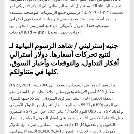
تحويله اليا اثناء الكتابة. تحويل الجنيه البريطاني إلى الدولار الأمريكي آخر
تحديث: ٢٠٢١-٠١-٠٩ ١٤:١٧ غرينيتش جميع الرسومات التوضيحية مستمدة
من آخر أسعار متوسط السوق ، وهي غير متاحة للعملاء فهي للأغراض
التوضيحية فقط. الدولار الأمريكي إلى جنيه استرليني. التحويل بين
الوحدات (usd → gbp) أو راجع جدول التحويل
شاهد الرسوم البيانية لـ ‎جنيه إسترليني /
دولار أسترالي‎ لتتبع تحركات أسعارها.
أفكار التداول، والتوقعات وأخبار السوق،
كلها في متناولكم.
Jan 21, 2021 · وزاد سعر الدولار في السودان بالسوق إلى 300 جنيه،
مقابل 290 أمس الأربعاء، وفق وسائل إعلام محلية. فيما استقر سعر
العملة الخضراء لدى البنك المركزي السوداني عند 55 جنيها للشراء
و55.27 جنيه للبيع. أسعار التحويل من الدولار الأمريكي (USD) الى الجنيه
المصري EGP) اليوم الأحد, 17 يناير 2021: حول من USD الى EGP و كذلك
حول بالاتجاه العكسي. الأسعار تعتمد على أسعار التحويل المباشرة. أسعار
التحويل يتم تحديثها كل 15 دقيقة تقريبا. إسطنبول: شراء: بيع: الدولار
الأمريكي: 7,6550: 7,6560: اليورو: 9,3410: 9,3430: الجنيه الإسترليني: