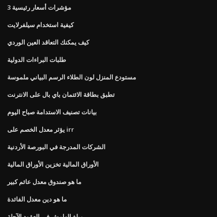
3 مؤشرات أسعار رئيسية
كيفية استخدام سيلفرلايت
كيف يمكنك التعاقد العين الوردي
طلبات البراءات الدولية
مستودع المنزل لون الطلاء الرسم البياني ملموسة
تطبق بطاقة الائتمان باي بال على الانترنت
بيانات تصنيف الاستدامة صباح اليوم
يؤثر معدل الخصم على irr
الشركات المدرجة في البورصة الأردنية
الأوراق المالية تخزين الأوراق المالية
ما هو صندوق معدل عائم كبير
ما هو دين معدل الفائدة
مبلغ الهامش في العقود الآجلة