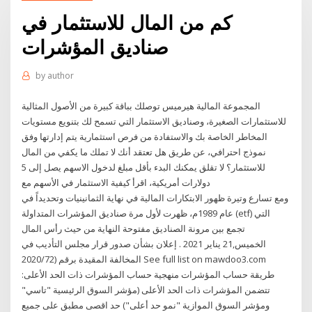
كم من المال للاستثمار في
صناديق المؤشرات
by
author
المجموعة المالية هيرميس توصلك بباقة كبيرة من الأصول المثالية
للاستثمارات الصغيرة، وصناديق الاستثمار التي تسمح لك بتنويع مستويات
المخاطر الخاصة بك والاستفادة من فرص استثمارية يتم إدارتها وفق
نموذج احترافي، عن طريق هل تعتقد أنك لا تملك ما يكفي من المال
للاستثمار؟ لا تقلق يمكنك البدء بأقل مبلغ لدخول الاسهم يصل إلى 5
دولارات أمريكية، اقرأ كيفية الاستثمار في الأسهم مع
ومع تسارع وتيرة ظهور الابتكارات المالية في نهاية الثمانينيات وتحديداً في
عام 1989م، ظهرت لأول مرة صناديق المؤشرات المتداولة (etf) التي
تجمع بين مرونة الصناديق مفتوحة النهاية من حيث رأس المال
الخميس,21 يناير 2021 . إعلان بشأن صدور قرار مجلس التأديب في
المخالفة المقيدة برقم (2020/72 See full list on mawdoo3.com
طريقة حساب المؤشرات منهجية حساب المؤشرات ذات الحد الأعلى:
تتضمن المؤشرات ذات الحد الأعلى (مؤشر السوق الرئيسية "تاسي"
ومؤشر السوق الموازية "نمو حد أعلى") حد اقصى مطبق على جميع