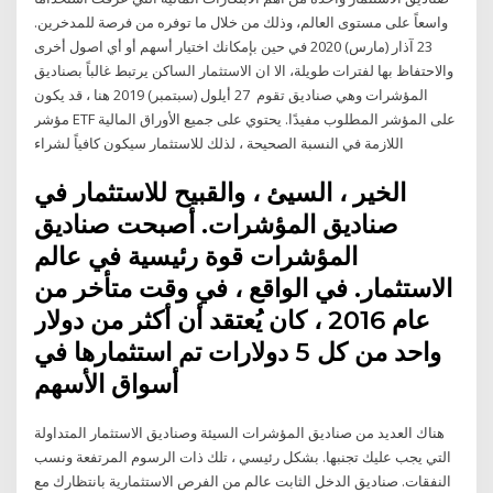
واسعاً على مستوى العالم، وذلك من خلال ما توفره من فرصة للمدخرين.
23 آذار (مارس) 2020 في حين بإمكانك اختيار أسهم أو أي اصول أخرى
والاحتفاظ بها لفترات طويلة، الا ان الاستثمار الساكن يرتبط غالباً بصناديق
المؤشرات وهي صناديق تقوم 27 أيلول (سبتمبر) 2019 هنا ، قد يكون
مؤشر ETF على المؤشر المطلوب مفيدًا. يحتوي على جميع الأوراق المالية
اللازمة في النسبة الصحيحة ، لذلك للاستثمار سيكون كافياً لشراء
الخير ، السيئ ، والقبيح للاستثمار في
صناديق المؤشرات. أصبحت صناديق
المؤشرات قوة رئيسية في عالم
الاستثمار. في الواقع ، في وقت متأخر من
عام 2016 ، كان يُعتقد أن أكثر من دولار
واحد من كل 5 دولارات تم استثمارها في
أسواق الأسهم
هناك العديد من صناديق المؤشرات السيئة وصناديق الاستثمار المتداولة
التي يجب عليك تجنبها. بشكل رئيسي ، تلك ذات الرسوم المرتفعة ونسب
النفقات. صناديق الدخل الثابت عالم من الفرص الاستثمارية بانتظارك مع