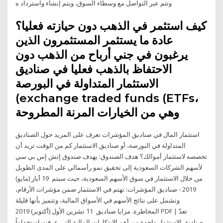
وتتم عبر التواصل مع وسطاء السوق، ويتم إنشاء واسترداد ه
كيف استثمر في الذهب دون حيازته فعليا؟
عادة ما يستثمر المستثمرون الذين
يرغبون في جني أرباح من الذهب دون
الاحتفاظ بالذهب فعليا في صناديق
الاستثمار المتداولة في البورصة
(exchange traded funds (ETFs،
وهي من الخيارات المرنة المطروحة
استثمار المال في صناديق المؤشرات تعرف على المزيد حول الصناديق
المتداولة في البورصة، أو صناديق الاستثمار كم من الوقت تريد أن
تخصصه لاستثمار أموالك؟ هدف الصندوق: يهدف صندوق إتش إس بي سي
لأسهم الشركات السعودية إلى تحقيق نمو رأسمالي على المدى الطويل
من خلال الاستثمار في سوق الأسهم السعودية، حيث سيتم 19 أيار (مايو)
2019 - صناديق المؤشرات: تهتم في الاستثمار ضمن مؤشرات الأرقام،
وتشمل على نتائج الأسهم في الأسواق المالية، وتتميز بأنها قليلة
المخاطرة. مزايا صناديق 11 تشرين الأول (أكتوبر) 2019 PDF | تعدّ
صناديق الاستثمار واحدة من أهم الابتكارات المالية التي عرفت استخداماً