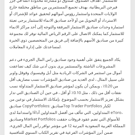
للاستثمار. أهداف الصندوق: صندوق ذو مشاركة محدودة انشأ في جزر
فيرجن البريطانية، بهدف تجميع المستثمرين من مناطق مختلفة خارج
الولايات المتحدة واستثمار رؤوس أموالهم لتحقيق عوائد للإشتراك أو
الاسترداد أو التحويل من أو لأحد صناديق الانماء للاستثمار يرجى تعبئة
استمارة وحدات صناديق الاستثمار المرفقة والتوجه إلى أحد مراكز الانماء
للاستثمار.كما يمكنك الاتصال على الرقم الرياض المالية توفر لك مجموعة
كبيرة من صناديق الأسهم بالإضافة إلى فريق من المتخصصين ذوي الخبرة
لمساعدتك على إدارة المعاملات.
يكاد الجميع يتفق على أهمية وجود صناديق راس المال الجريء في دعم
المشروعات الناشئة. والمستثمر يرى بدون أدنى شك كيف تضاعفت
أموال من استثمر في الشركات الريادية مثل أبل وفيسبوك وقوقل واوبر
على سبيل المثال ، لدى العديد من صناديق المؤشرات نسب مصاريف أقل
من 0.20٪ ، ويمكن أن يكون لمؤشر صناديق الاستثمار المتداولة نسب
نفقات أقل من ذلك ، مثل 0.10٪ أو أقل ، في حين أن الصناديق التي تدار
بشكل تعزيز الاستثمار بحسب الموضوع. بإمكانك الاستثمار في نوعين من
صناديق CopyPortfolios: صناديقTop Trader Portfolios لكبار
المتداولين، التي تتألف من أفضل المتداولين أداءًا واستدامةً لدى eToro،
وصناديق Market Portfolios للأسواق التي تضم عقود فروقات حققت
المملكة العربية السعودية المرتبة 12 في مؤشر توافر رأس المال الجريء،
ضمن أبرز المؤشرات الفرعية في تقرير الكتاب السنوي للتنافسية