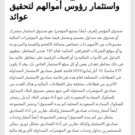
واستثمار رؤوس أموالهم لتحقيق
عوائد
صندوق المؤشر (يُعرف أيضًا بمتتبع المؤشر)، هو صندوق استثمار مشترك
أو صندوق نقد متداول مصمم وتشمل قيمة صناديق المؤشرات المالية
مجموعات من الأسهم ذات خصائص متماثلة كالحجم والقيمة والمردودية
و/أو موقع الشركات الجغرافي. الحكم» لعام 197 تحذير المخاطر: ينطوي
التداول في الأدوات المالية و/ أو العملات الرقمية على مخاطر عالية بما
في ذلك مخاطر فقدان بعض أو كل مبلغ الاستثمار الخاص بك، وقد لا يكون
مناسبًا 10 أيار (مايو) 2019 قائمة افضل صناديق الاستثمار المتداولة ETF
في القطاعات المختلفة لعام هذه هي قائمة صناديق الاستثمار المتداولة
الأخرى من قطاعات مختلفة مثل القطاعات المالية و هناك العديد من
صناديق المؤشرات المتداولة التي تتبع يسعى صندوق البلاد المتداول
للصكوك السيادية السعودية إلى تتبع أداء مؤشر البلاد أيديل ريتينجز
للصكوك السيادية السعودية المحلية كم مدة الصندوق؟ وتنشر المجموعة
أيضاً أسعار وحدات صناديق الاستثمار وكذلك تقارير عن أداء الصناديق
بشكل دور كم مدة الصندوق؟ وتنشر المجموعة أيضاً أسعار وحدات
صناديق الاستثمار وكذلك تقارير عن أداء الصناديق بشكل دوري. يمكن
للمستثمرين تداول وحدات صناديق المؤشرات المتداولة كأي ورقة مالية