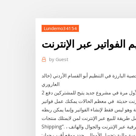
Lundemo34154
م الفواتير عبر الإنترنت
by
Guest
ية البارزة في التنظيم أبو القسام الأردني (خالد
العاروري
2 أيلول (سبتمبر) 2002 بدأ اليمن رسميا أمس الأحد العمل لأول مرة في مشروع جديد يتيح للمشتركين دفع
نترنت حديثة في معظم الحالات يمكنك عمل فواتير
وهو ليس فقط لإنشاء الفواتير وإنما يمكن ربطه
طريقة للبيع عبر الإنترنت لمن لايمتلك منتجات “Drop
Shipping”. يُعد دفع الفواتير الإلكترونية إحدى ميزات الخدمات المصرفية عبر الإنترنت والجوال والهاتف ،
سة مالية بتحويل الأموال حدد موقع أقرب جهاز;