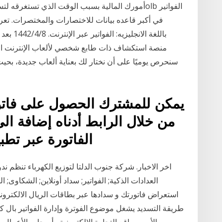
سنحرص يوميًا على أن نختار لك بعناية ألعاب جديدة، ب
يمكن للمشترك الحصول على فاتورة 
من خلال الرابط أدناه إضافة ا
الفاتورة عبر تطبيقات شركات التحصيل على
اخر الاخبار. شركة جنوب الدلتا لتوزيع الكهرباء تنظم ن
العدادات الذكية; الفواتير; سداد أونلاين; الشكاوى; ا
استعراض فاتورتك و سدادها عبر بطاقات الريال الالكتروني
طريقة التسديد يشغل موضوع الفوترة وإدارة الفواتير بال كث
الأمر بمواقع التجارة الالكترونية وأصحاب الأعمال ع