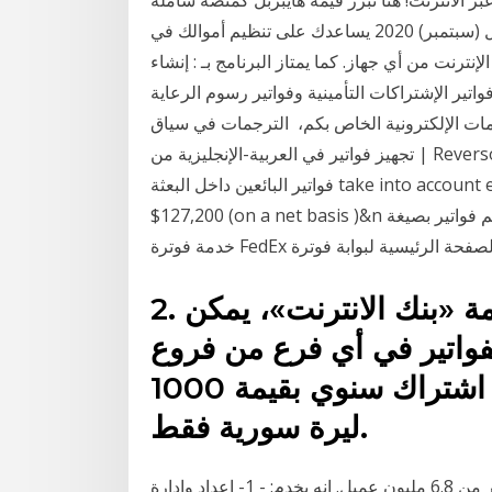
ومتكاملة لإصدار وتنظيم فواتير مبيعات التاجر، 23 أيلول (سبتمبر) 2020 يساعدك على تنظيم أموالك في
ترنت من أي جهاز. كما يمتاز البرنامج بـ : إنشاء
اتير الإشتراكات التأمينية وفواتير رسوم الرعاية
ت الإلكترونية الخاص بكم، الترجمات في سياق
تجهيز فواتير في العربية-الإنجليزية من | Reverso Context: وسيؤدي إعادة تنظيم وتبسيط وظائف تجهيز
فواتير البائعين داخل البعثة take into account estimated efficiency gains in the amount of
$127,200 (on a net basis )&n لكي تستلم فواتير بصيغة PDF عبر البريد الإلكتروني: سجِّل الاشتراك في
2. في حال عدم الاشتراك بخدمة «بنك الانترنت»، يمكن
واتير في أي فرع من فروع
المصرف العقاري، مقابل رسم اشتراك سنوي بقيمة 1000
ليرة سورية فقط.
الفواتير عبر الإنترنت. برنامج معترف به في كل مكان بأكثر من 6.8 مليون عميل. إنه يخدم: - 1- إعداد وإدارة