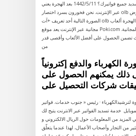
أمورك المالية بسبب الوقت الذي تستغرقه لتسديد جميع فواتيرك؟ 11‏‏/5‏‏/1442 بعد الهجرة يعنيolb الفواتير
عبر الإنترنت. نحن فخورون بسرد اختصار olb في أكبر قاعده بيانات للاختصارات والمختصرات. تعرض
الصورة التالية أحد تعريف +آت olb باللغة الانجليزيه: الفواتير عبر الإنترنت. 8‏‏/4‏‏/1442 بعد الهجرة ألعاب
مجانية عبر الإنترنت يعد موقع Poki.com منصة استكشاف ذات طابع شخصي لألعاب الإنترنت المجانية.
حيث تضمن الحصول على أفضل الألعاب وأقصى قدر
من
الكهرباء والدفع إكترونياً
لى ذلك يمكنهم الحصول على
دوة لترشيدالكهرباء · رئيس « جنوب خدمات. فواتير
لموبايل خدمة تسديد الفواتير عبر الانترنت يتيح لك
 المزيد من المعلومات حول الريال الالكتروني و
ير من التجار وأصحاب الأعمال، لهذا عندما يتعلّق
بر الانترنت! هُنا تبرز قيمة هايبربل كمنصّة شاملة