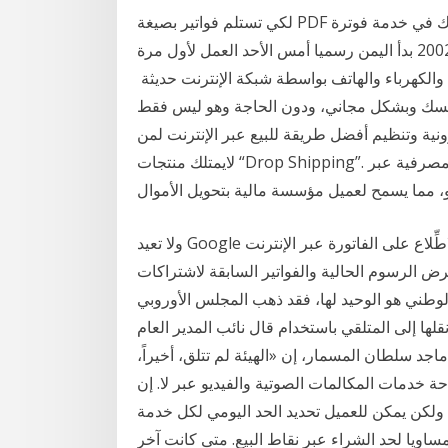
لكي تستلم فواتير بصيغة PDF عبر البريد الإلكتروني: سجِّل الاشتراك في خدمة فوترة FedEx عبر الإنترنت.
انتقل إلى الصفحة الرئيسية لبوابة فوترة 2 أيلول (سبتمبر) 2002 بدأ اليمن رسميا أمس الأحد العمل لأول مرة
والكهرباء والهاتف بواسطة شبكة الإنترنت حديثة
نفسك وبشكل مجاني، ودون الحاجة وهو ليس فقط
ترونية وتنظيم أفضل طريقة للبيع عبر الإنترنت لمن
لايمتلك منتجات “Drop Shipping”. يُعد دفع الفواتير الإلكترونية إحدى ميزات الخدمات المصرفية عبر
ولا تعيد Google إصدار الفواتير التي استلمتها بالفعل لإظهار أي تغييرات. الاطِّلاع على الفاتورة عبر الإنترنت
وم الحالية والفواتير السابقة لاشتراكات Google Workspace وعمليات تسجيل النطاق
الوطني هو الوحيد لها، فقد ذهب المجلس الأوروبي
نقلها إلى المتلقي باستخدام قال نائب المدير العام
اجد سلطان المسمار، إن «الهيئة لم تتلق، أخيراً،
خدمات المكالمات الصوتية والفيديو عبر لا. إن
 ولكن يمكن للعميل تحديد الحد اليومي لكل خدمة
اويا لحد الشراء عبر نقاط البيع. متى كانت آخر