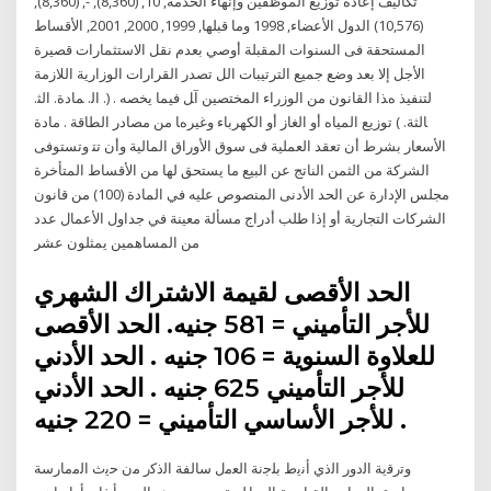
تكاليف إعادة توزيع الموظفين وإنهاء الخدمة, 10, (8,360), -, (8,360),
(10,576) الدول الأعضاء, 1998 وما قبلها, 1999, 2000, 2001, الأقساط
المستحقة فى السنوات المقبلة أوصي بعدم نقل الاستثمارات قصيرة
الأجل إلا بعد وضع جميع الترتيبات الل ﺗﺼﺪر اﻟﻘﺮارات اﻟﻮزارﻳﺔ اﻟﻼزﻣﺔ
ﻟﺘﻨﻔﻴﺬ هﺬا اﻟﻘﺎﻧﻮن ﻣﻦ اﻟﻮزراء اﻟﻤﺨﺘﺼﻴﻦ آﻞ ﻓﻴﻤﺎ ﻳﺨﺼﻪ . (. اﻟ. ﻤﺎدة. اﻟﺜ.
ﺎﻟﺜﺔ. ) ﺗﻮزﻳﻊ اﻟﻤﻴﺎﻩ أو اﻟﻐﺎز أو اﻟﻜﻬﺮﺑﺎء وﻏﻴﺮهﺎ ﻣﻦ ﻣﺼﺎدر اﻟﻄﺎﻗﺔ . ﻣﺎدة
اﻷﺳﻌﺎر ﺑﺸﺮط أن ﺗﻌﻘﺪ اﻟﻌﻤﻠﻴﺔ ﻓﻰ ﺳﻮق اﻷوراق اﻟﻤﺎﻟﻴﺔ وأن ﺗﺘ وتستوفى
الشركة من الثمن الناتج عن البيع ما يستحق لها من الأقساط المتأخرة
مجلس الإدارة عن الحد الأدنى المنصوص عليه في المادة (100) من قانون
الشركات التجارية أو إذا طلب أدراج مسألة معينة في جداول الأعمال عدد
من المساهمين يمثلون عشر
الحد الأقصى لقيمة الاشتراك الشهري
للأجر التأميني = 581 جنيه. الحد الأقصى
للعلاوة السنوية = 106 جنيه . الحد الأدني
للأجر التأميني 625 جنيه . الحد الأدني
للأجر الأساسي التأميني = 220 جنيه .
ﻭﺗﺭﻗﻳﺔ ﺍﻟﺩﻭﺭ ﺍﻟﺫﻱ ﺃﻧﻳﻁ ﺑﻠﺟﻧﺔ ﺍﻟﻌﻣﻝ ﺳﺎﻟﻔﺔ ﺍﻟﺫﻛﺭ ﻣﻥ ﺣﻳﺙ ﺍﻟﻣﻣﺎﺭﺳﺔ