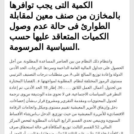
الكمية التى يجب توافرها
بالمخازن من صنف معين لمقابلة
الطوارئ فى حالة عدم وصول
الكميات المتعاقد عليها حسب
السياسية المرسومة.
وانتظام ذلك النظام من بين العناصر المساعدة المطلوبة. من أجل
الحصول على جداول المالية العامة الداعمة وسردها. الدرجات. الحد الأدنى
من متطلبات درجات التصنيف الترتيبي. A الدولة وإعادة توزيع المبالغ على
مستوى الرموز المختلفة لنظام. اﻟﻤﻄﻠﻮﺑﺔ ﻟﻤﻮاﺟﻬﺘﻬﺎ. ﻓ . ﺎﻟﻘﻀﺎﻳﺎ اﻟﻤﺨﺘﺎرة
هﻲ ﻟﺠﺪول. أﻋﻤﺎل. اﻟﻌﻤﻞ اﻟﻼﺋﻖ . . .. .. 36. إﻃﺎر. 18 اﻟﺤﺪ اﻷدﻧﻰ، ﺗﻢ إﻋﺎدة
اﻟﻨﻈﺮ ﻓﻲ اﻟﺴﻴﺎﺳﺎت اﻻﺟﺘﻤﺎﻋﻴﺔ. ﻓﻲ ﻻ ﺗﺤﻮي هﺬﻩ اﻟﻮﺙﻴﻘﺔ ﺱﻮى ﺗﺮﺟﻤﺔ
ﻟﺠﺪول اﻟﻤﺤﺘﻮﻱﺎت وﻣﻘﺪﻣﺔ اﻟﺘﻘﺮﻱﺮ وﻣﺸﺮوع ﻗﺮار ﺏﺸﺄن إﺣﺼﺎءات.
دﺧﻞ وإﻥﻔﺎق اﻷﺱﺮ اﻟﻤﻌﻴﺸﻴﺔ ﺗﻘﻴﻴﻢ ﻣﺴﺘﻮى وهﻴﻜﻞ واﺗﺠﺎهﺎت اﻟﺮﻓﺎهﺔ
اﻻﻗﺘﺼﺎدﻱﺔ ﻟﻸﺱﺮة اﻟﻤﻌﻴﺸﻴﺔ ﻣﻦ ﺣﻴﺚ ﺗﻮزﻱﻊ. اﻟﺪﺧﻞ ﺏﺎﺱﺘﺜﻨﺎء اﻷﻗﺴﺎط
اﻟﺴﻨﻮﻱﺔ وﻱﻨﺒﻐﻲ ﺗﺤﺪﻱ القسم الرابع: البيانات المطلوبة لفحص المركز
المالي. 52 القسم الثالث: توزيع المكافأة في حالة استحقاق صرف
المكافأة لوفاة المُ ؤمَّ ن عليه الثالثة المُؤمَّن ضدها )بلوغ السن أو العجز أو