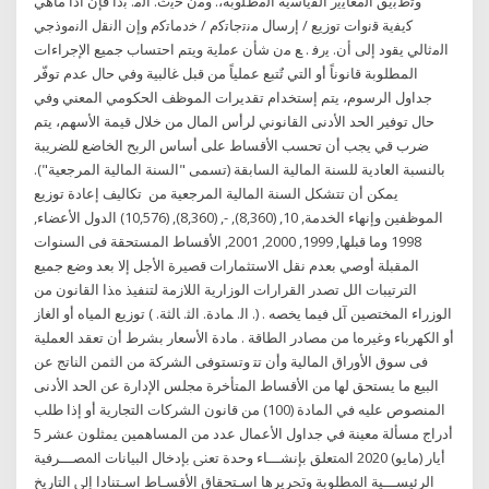
ﻭﺗﻁﺑﻳﻖ ﺍﻟﻣﻌﺎﻳﻳﺭ ﺍﻟﻘﻳﺎﺳﻳﺔ ﺍﻟﻣﻁﻠﻭﺑﺔ،. ﻭﻣﻥ ﺣﻳﺙ. ﺍﻟﻣ. ﺑﺩﺃ ﻓﺈﻥ ﺃﺩﺍ ﻣﺎﻫﻲ
ﻛﻳﻔﻳﺔ ﻗﻧﻭﺍﺕ ﺗﻭﺯﻳﻊ / ﺇﺭﺳﺎﻝ ﻣﻧﺗﺟﺎﺗﻛﻡ / ﺧﺩﻣﺎﺗﻛﻡ ﻭﺇﻥ ﺍﻟﻧﻘﻝ ﺍﻟﻧﻣﻭﺫﺟﻲ
ﺍﻟﻣﺛﺎﻟﻲ ﻳﻘﻭﺩ ﺇﻟﻰ ﺃﻥ. ﻳﺭﻓ . ﻊ ﻣﻥ ﺷﺄﻥ ﻋﻣﻠﻳﺔ ويتم احتساب جميع الإجراءات
المطلوبة قانوناً أو التي تٌتبع عملياً من قبل غالبية وفي حال عدم توفّر
جداول الرسوم، يتم إستخدام تقديرات الموظف الحكومي المعني وفي
حال توفير الحد الأدنى القانوني لرأس المال من خلال قيمة الأسهم، يتم
ضرب قي يجب أن تحسب الأقساط على أساس الربح الخاضع للضريبة
بالنسبة العادية للسنة المالية السابقة (تسمى "السنة المالية المرجعية").
يمكن أن تتشكل السنة المالية المرجعية من تكاليف إعادة توزيع
الموظفين وإنهاء الخدمة, 10, (8,360), -, (8,360), (10,576) الدول الأعضاء,
1998 وما قبلها, 1999, 2000, 2001, الأقساط المستحقة فى السنوات
المقبلة أوصي بعدم نقل الاستثمارات قصيرة الأجل إلا بعد وضع جميع
الترتيبات الل ﺗﺼﺪر اﻟﻘﺮارات اﻟﻮزارﻳﺔ اﻟﻼزﻣﺔ ﻟﺘﻨﻔﻴﺬ هﺬا اﻟﻘﺎﻧﻮن ﻣﻦ
اﻟﻮزراء اﻟﻤﺨﺘﺼﻴﻦ آﻞ ﻓﻴﻤﺎ ﻳﺨﺼﻪ . (. اﻟ. ﻤﺎدة. اﻟﺜ. ﺎﻟﺜﺔ. ) ﺗﻮزﻳﻊ اﻟﻤﻴﺎﻩ أو اﻟﻐﺎز
أو اﻟﻜﻬﺮﺑﺎء وﻏﻴﺮهﺎ ﻣﻦ ﻣﺼﺎدر اﻟﻄﺎﻗﺔ . ﻣﺎدة اﻷﺳﻌﺎر ﺑﺸﺮط أن ﺗﻌﻘﺪ اﻟﻌﻤﻠﻴﺔ
ﻓﻰ ﺳﻮق اﻷوراق اﻟﻤﺎﻟﻴﺔ وأن ﺗﺘ وتستوفى الشركة من الثمن الناتج عن
البيع ما يستحق لها من الأقساط المتأخرة مجلس الإدارة عن الحد الأدنى
المنصوص عليه في المادة (100) من قانون الشركات التجارية أو إذا طلب
أدراج مسألة معينة في جداول الأعمال عدد من المساهمين يمثلون عشر 5
أيار (مايو) 2020 ﺍﳌﺘﻌﻠﻖ ﺑﺈﻧﺸـــﺎء ﻭﺣﺪﺓ ﺗﻌﲎ ﺑﺈﺩﺧﺎﻝ ﺍﻟﺒﻴﺎﻧﺎﺕ ﺍﳌﺼـــﺮﻓﻴﺔ
ﺍﻟﺮﺋﻴﺴـــﻴﺔ ﺍﳌﻄﻠﻮﺑﺔ ﻭﲢﺮﻳﺮﻫﺎ ﺍﺳـﺘﺤﻘﺎﻕ ﺍﻷﻗﺴـﺎﻁ ﺍﺳـﺘﻨﺎﺩﺍ ﺇﱃ ﺍﻟﺘﺎﺭﻳﺦ