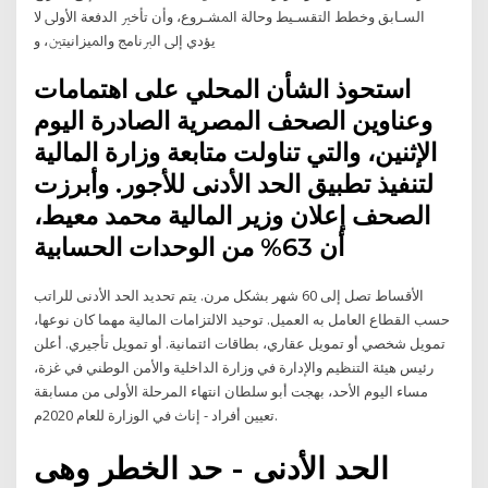
ﺍﻟﺴـﺎﺑﻖ ﻭﺧﻄﻂ ﺍﻟﺘﻘﺴـﻴﻂ ﻭﺣﺎﻟﺔ ﺍﳌﺸـﺮﻭﻉ، ﻭﺃﻥ ﺗﺄﺧﲑ ﺍﻟﺪﻓﻌﺔ ﺍﻷﻭﱃ ﻻ
ﻳﺆﺩﻱ ﺇﱃ ﺍﻟﱪﻧﺎﻣﺞ ﻭﺍﳌﻴﺰﺍﻧﻴﺘﲔ، ﻭ
استحوذ الشأن المحلي على اهتمامات
وعناوين الصحف المصرية الصادرة اليوم
الإثنين، والتي تناولت متابعة وزارة المالية
لتنفيذ تطبيق الحد الأدنى للأجور. وأبرزت
الصحف إعلان وزير المالية محمد معيط،
أن 63% من الوحدات الحسابية
الأقساط تصل إلى 60 شهر بشكل مرن. يتم تحديد الحد الأدنى للراتب
حسب القطاع العامل به العميل. توحيد الالتزامات المالية مهما كان نوعها،
تمويل شخصي أو تمويل عقاري، بطاقات ائتمانية. أو تمويل تأجيري. أعلن
رئيس هيئة التنظيم والإدارة في وزارة الداخلية والأمن الوطني في غزة،
مساء اليوم الأحد، بهجت أبو سلطان انتهاء المرحلة الأولى من مسابقة
تعيين أفراد - إناث في الوزارة للعام 2020م.
الحد الأدنى - حد الخطر وهى