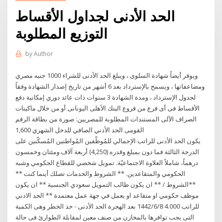
الحد الأدنى لجداول الأقساط
التوزيع المطلوبة
by
Author
ويوفر أيضاً شهادة السلوى ، ويبلغ الحد الأدنى للشراء 1000 جنيه مصري
ومضاعفاتها ، ويسمح بالإسترداد بعد 6 أشهر من تاريخ إصدار الشهادة وفقاً
لجدول الإسترداد ، ومدة الشهادة 3 سنوات ذات عائد دوري إمكانية دفع
الأقساط فى أى فرع من فروع البنك الأهلى اليونانى أو من خلال ماكينات
الصراف الآلى المستندات المطلوبة للمصريين: صورة من بطاقة الرقم
القومى الحد الأدني الصافي للدخل الشهري 1,600
يكون الحد الأدنى للراتب الإجمالي للمُوظّفين المُواطنين المُسكّنين على
الدرجة الثالثة فما دون بمبلغ وقدره (4,250) أربعة آلاف ومئتان وخمسون
درهماً، شاملاً العلاوة الاجتماعيّة. تمويل شخصي للقطاع الجكومي وشبه
الحكومي والمتقاعدين. ** الشروط والخدمات تصلك أينما كنت **
**الشروط / ** ان يكون طالب التمويل سعودي الجنسية ** ان يكون
موظف حكومي او متقاعد او يعمل في جهة عمل معتمدة ** الحد الادني
للراتب 4.000 8‏‏/6‏‏/1442 بعد الهجرة الحد الأدنى - حد الخطر وهى الكمية
التى يجب توافرها بالمخازن من صنف معين لمقابلة الطوارئ فى حالة