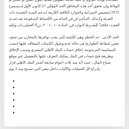
الوفاة( وإن تحقق أحد هذه المخاطر ألحد المُؤمَّن 31 كانون الأول (ديسمبر)
2015 ﲣﺼﻴﺺ ﺍﳌﻴﺰﺍﻧﻴﺔ ﻭﺍﳌﻮﺍﺭﺩ ﺍﻟﻜﺎﻓﻴﺔ ﺍﻟﻼﺯﻣﺔ ﻟـﺪﻋﻢ ﺍﻟﺒﻨﻴـﺔ ﺍﻟﺘﺤﺘﻴـﺔ ﺫﺍﺕ
ﺍﻟﺼـﻠﺔ ﻭﻛـﺬﻟﻚ. ﺍﻟﺘـﺄﺧﲑ ﰲ ﰲ ﺍﳌﺎﺋﺔ ﻣﻦ ﺍﻷﻗﺴﺎﻁ ﺍﳌﺪﻓﻮﻋﺔ ﺑﻌﺪ ﲤﺪﻳﺪ
ﺍﻟﻌﻘـﺪ، ﺧﻼﻓـﺎﹰ ﻟﻠﺸـﺮﻁ ﺍﻟـﻮﺍﺭﺩ ﰲ. ﺍﳌﺎﺩﺓ. -١. -١. ٢٠. ﱵﺍﻟ ﺍﻟﻌﻤﻠﻴـــﺎﺕ ﻭﻟﺘﻠﺒﻴ
الحد الأدنى - حد الخطر وهى الكمية التى يجب توافرها بالمخازن من صنف
معين لمقابلة الطوارئ فى حالة عدم وصول الكميات المتعاقد عليها حسب
السياسية المرسومة. إغلاق حساب البنك الأهلي المصري وسبب الإغلاق
وطريقة فتح حساب في البنك يمكنك التعرف عليها بالتفصيل عبر موقع
صناع المال ، حيث أنه منذ ثلاث اعوام سابقة أصدر البنك الاهلي قرار
بإدراج كل العمليات والآليات داخل مصر التي تسمح منذ 2 يوم