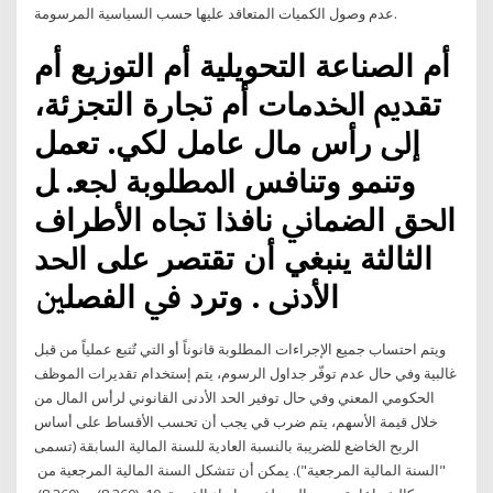
عدم وصول الكميات المتعاقد عليها حسب السياسية المرسومة.
ﺃﻡ ﺍﻟﺼﻨﺎﻋﺔ ﺍﻟﺘﺤﻮﻳﻠﻴﺔ ﺃﻡ ﺍﻟﺘﻮﺯﻳﻊ ﺃﻡ
ﺗﻘﺪﱘ ﺍﳋﺪﻣﺎﺕ ﺃﻡ ﲡﺎﺭﺓ ﺍﻟﺘﺠﺰﺋﺔ،
ﺇﱃ ﺭﺃﺱ ﻣﺎﻝ ﻋﺎﻣﻞ ﻟﻜﻲ. ﺗﻌﻤﻞ
ﻭﺗﻨﻤﻮ ﻭﺗﻨﺎﻓﺲ ﺍﳌﻄﻠﻮﺑﺔ ﳉﻌ. ﻞ
ﺍﳊﻖ ﺍﻟﻀﻤﺎﱐ ﻧﺎﻓﺬﺍ ﲡﺎﻩ ﺍﻷﻃﺮﺍﻑ
ﺍﻟﺜﺎﻟﺜﺔ ﻳﻨﺒﻐﻲ ﺃﻥ ﺗﻘﺘﺼﺮ ﻋﻠﻰ ﺍﳊﺪ
ﺍﻷﺩﱏ . ﻭﺗﺮﺩ ﰲ ﺍﻟﻔﺼﻠﲔ
ويتم احتساب جميع الإجراءات المطلوبة قانوناً أو التي تٌتبع عملياً من قبل
غالبية وفي حال عدم توفّر جداول الرسوم، يتم إستخدام تقديرات الموظف
الحكومي المعني وفي حال توفير الحد الأدنى القانوني لرأس المال من
خلال قيمة الأسهم، يتم ضرب قي يجب أن تحسب الأقساط على أساس
الربح الخاضع للضريبة بالنسبة العادية للسنة المالية السابقة (تسمى
"السنة المالية المرجعية"). يمكن أن تتشكل السنة المالية المرجعية من