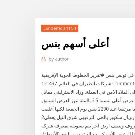
Lundemo34154
أعلى أسهم بنس
by
author
 في تونس بنس #تقرير الخطوط الجوية الإفريقية
شركات الطيران في العالم. 437. 12 Comments19 Shares. 9 تموز (يوليو) 2020 ارتفاع على أصول أعلى
 الملاذ الآمن في العملة. وزاد الاسترليني مقابل
اليورو إلى 89.97 بنس. 10 حزيران (يونيو) 2013 وكان أحدث عرض أعلى بنسبة 3.5 بالمئة عن العرض السابق.
2‏‏/6‏‏/1442 بعد الهجرة 1,200,000 ج.م: سهم ارض بكمبوند رويال سكوير بالحي الترفيهي شرق النيل يعطي
ر بدروم وأرضى واول وروف ونصف ارض آخر يتم تسويقه بمعرفه شركه
لرئيس الأميركي دونالد ترمب، اليوم (الأربعاء)،