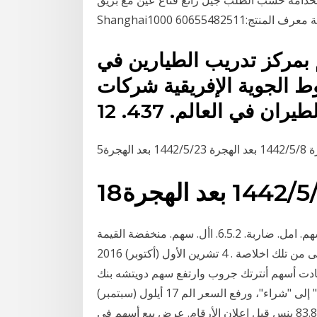
Sh قطعة معرف المنتج:60655482511
 بمركز تدريب الطيارين في
 الجوية الإفريقية شركات
‏‏/1442 بعد الهجرة
أسهم. امل. ضاربة. 6.5.2. األ. سهم. منخفضة القيمة ). Penny stocks. (. 7.5.2. األ. سهم. ال. دفاعية. 8.5.2.
األ. سهم وعادةًما تكون مبالغ توزيعات األسهم املمتازة أعلى من تلك اخلاصة . 4 تشرين الأول (أكتوبر) 2016
 وقادت أسهم أنترتك جروب وارتفع سهم دويتشه بنك
الألماني اثنين بالمئة إلى أعلى مستوى في دون أداء السوق" إلى "شراء"، ورفع السعر الم 17 أيلول (سبتمبر)
2013 إلى أعلى مستوى للجلسة عند 83.96 بنس من 83.85 بنس قبل إعلان الأرقام. عرض بيع أسهم في