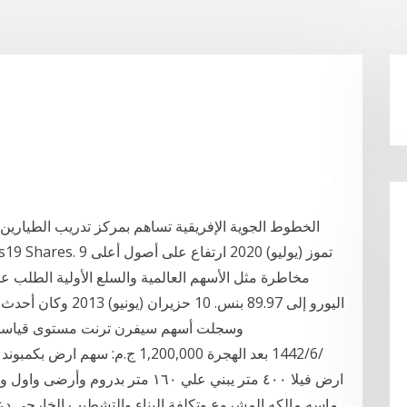
الخطوط الجوية الإفريقية تساهم بمركز تدريب الطيارين
مخاطرة مثل الأسهم العالمية والسلع الأولية الطلب على
وسجلت أسهم سيفرن ترنت مستوى قياسيا مرتفعا عند 2200 بنس يوم الجمعة لكنها أغلقت
ارض فيلا ٤٠٠ متر يبني علي ١٦٠ مت
ماسه مالكه المشروع وتكلفة البناء والتشطيب الخارجى دعا ا