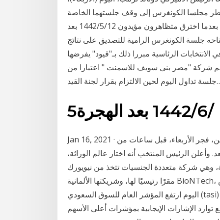
ضطر مجلسا الكونغرس إلى وقف جلستهما الخاصة
بالمصادقة على فوز الديمقراطي جو بايدن بشكل طارئ بعدما اخترق متظاهرون مؤيدون 12‏‏/5‏‏/1442 بعد
تاحه جلسة الكونغرس الرامية للتصديق على نتائج
ي الانتخابات الرئاسية مبررا ذلك بـ"قيود" يفرضها
هم شركة "مصر بنى سويف للاسمنت " اعتبارا من
حين الالتزام بقرار لجنة القيد…
5‏‏/6‏‏/1442 بعد الهجرة
Jan 16, 2021 · يغادر الرئيس الأميركي المنتهية ولايته، دونالد ترامب، واشنطن، فجر الأربعاء، قبل ساعات من
. وأعلن الرئيس المنتخب أنه اختار عالم الوراثة،
ية، وهي شركة متعددة الجنسيات تتخذ من نيويورك
مقرًا رئيسيًا لها، وشريكتها الألمانية BioNTech، يوم الاثنين 9 نوفمبر، أ دبي - بسام راشد - أخبار الفوركس
اليوم ارتفع المؤشر العام للسوق السعودي (tasi) في آخر جلساته، وسط استمرار الدعم الإيجابي لتداولاته
يط لفترة 50 يوماً السابقة، مع توارد الإشارات الإيجابية بمؤشرات أعلى الأسهم