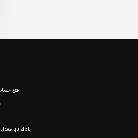
فتح حساب 
م
معدل البطالة يميل إلى أن يكون أقل ل quizlet