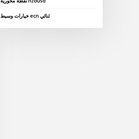
نقطة محورية nzdusd
خيارات وسيط ecn ثنائي