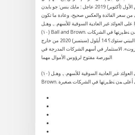
المجموعة قيمتها 950 مليون يورو لتقليص الديون. 1 تشرين الأول (أكتوبر) 2019 عاجل : مايك بنس: جو بايدن
للبحث عن عائد أعلى من سعر الفائدة والعكس صحيح، وعادة ما تكون
 ﻋﻠﻰ ﺍﻟﻌﻭﺍﺌﺩ ﻏﻴﺭ ﺍﻟﻌﺎﺩﻴﺔ ﺍﻟﺴﻭﻗﻴﺔ ﻟﻸﺴﻬﻡ. ,. ﻭﻫـل
(١٠) Ball and Brown. ﻭﻫﺫﺍ ﻟﻠﺸﺭﻜـــــﺎﺕ ﻜﺒﻴﺭﺓ ﺍﻟﺤﺠﻡ ﻓﻲ ﻜﻼ ﺍﻟﺴﻭﻗﻴﻥ ﻫﻲ ﺃﻋﻠﻰ ﻤﻥ ﻨﻅﻴﺭﺘﻬﺎ ﻓﻲ ﺍﻟﺸﺭﻜﺎﺕ
ﺼﻐﻴﺭﺓ. السلام عليكم بماذا تنصحون من جملة اسهم البيني ستوك؟ 14 أيلول (سبتمبر) 2020 من خارج
بيروت». الاستثمار في أسهم الشركات المدرجة في
البورصة مفتوح لرؤوس الأموال مهما
ﺃﻱ ﻤﺅﺸﺭﺍﺕ ﺍﻟﺘﻘﺎﺭﻴﺭ ﺍﻟﻤﺎﻟﻴﺔ ﺃﻜﺜﺭ ﺘﺄﺜﻴﺭﺍ ﻋﻠﻰ ﺍﻟﻌﻭﺍﺌﺩ ﻏﻴﺭ ﺍﻟﻌﺎﺩﻴﺔ ﺍﻟﺴﻭﻗﻴﺔ ﻟﻸﺴﻬﻡ. ,. ﻭﻫـل (١٠) Ball and