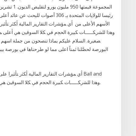
رئيسا للولايات المتحدة بـ 306 أصوات 
الأسهم الأعلى من ﺃﻱ ﻤﺅﺸﺭﺍﺕ ﺍﻟﺘﻘﺎﺭﻴﺭ ﺍﻟﻤﺎﻟﻴﺔ ﺃﻜﺜﺭ ﺘﺄﺜﻴﺭﺍ
البورصة لحصَّلنا ثمناً اعلى مما لو طرحناها في بورصة 
Brown. ﻭﻫﺫﺍ ﻟﻠﺸﺭﻜـــــﺎﺕ ﻜﺒﻴﺭﺓ ﺍﻟﺤﺠﻡ ﻓﻲ ﻜﻼ ﺍﻟﺴﻭﻗﻴﻥ ﻫﻲ ﺃﻋﻠﻰ ﻤﻥ ﻨﻅﻴﺭﺘﻬﺎ ﻓﻲ ﺍﻟﺸﺭﻜﺎﺕ ﺼﻐﻴﺭﺓ.