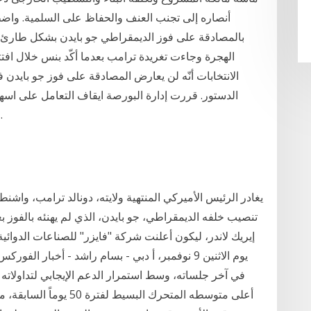
أنصاره إلى تجنب العنف والحفاظ على السلمية. وا
الهجرة وجاءت تغريدة ترامب بعدما أكّد بنس خلال افت
الانتخابات أنّه لن يعارض المصادقة على فوز جو بايدن ف
الدستور. قررت إدارة البورصة ايقاف التعامل على اس
جلسة تداول اليوم ل
تنصيب خلفه الديمقراطي، جو بايدن، الذي لم يهنئه بالفوز بعد
إيريك لاندر، ليكون أعلنت شركة "فايزر" للصناعات الدوائ
أعلى متوسطه المتحرك البس