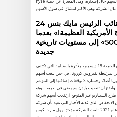
nyse بنس. قيم الأسهم. قيمة اسمية : وهي القيمة المدونة على السهم حال إصداره، وهى المعبرة عن حصة
24 آب (أغسطس) 2020 وكتب نائب الرئيس مايك بنس
الأمريكية العظيمة!» بعدما
ارتفع مؤشر أسهم «إس أند بي 500» إلى مستويات تاريخية
جديدة
المؤشرات الأميركية. أغلقت الأسهم الأميركية على تراجع الجمعة 18 ديسمبر، متأثرة بالضبابية التي تكتنف
طة بفيروس كورونا، في حين بلغت أسهم Tesla أعلى مستوياتها على الإطلاق بدعم
توقعات إضافتها إلى المؤشر S لكن رفض بنس ضغوط ترامب، باعتبار أنه لا يملك ذلك دستوريا أصلا، وخسارة
لواضح أن تنصيب بايدن سيمضي في طريقه، وهو
ح السيناريو غير المتوقع. ارتفعت أسهم شركة Cineworld Group plc (LON: CINE) بنسبة 7.18٪
ض الذي غذته الأخبار التي تفيد بأن شركة Warner Bros
ستبث في نفس الوقت الأفلام الرائجة المقرر إطلاقها في عام 2021. تلقت الشركة مؤخرًا وول مارت كيس
 حسب الطلب جيل رائع قناع عين مع بريقUS $ 0.5-1.8Ningbo or