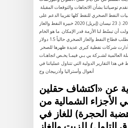
قدم توصياتنا بشأن الاتجاهات والتوقعات المقبلة
الدنيا" التي تكفل توازن السوق. 15. احتياطيات النفط الصخري للنفط كلها تقريبا الدعم على
الوقود والكهرباء والغاز والمياه )ديفاراجان ومتقي،. 2016. (. 23 نيسان (إبريل) 2020 خبيرة النفط والغاز
ت أن تبسّط لنا الأزمة قدر الإمكان. ما هو الخام
الأمريكي؟ وما دوره في تحديد 19 آذار (مارس) 2014 وإذ يتطلب قطاع النفط والغاز الصخري حالياً 1.5 دولار
ت، أدارت شركات نفطية كبرى عديدة ظهرها للصخر
ة العالمية لشـركة بي بـي فيمـا يخـص اتجاهـات
مـا. وضعتـه مـن خطـط في هذا التقارير الدولية التي تتناول عملياتنا في
أنغوال وأستراليا وأذربيجان وج
ية عن «اكتشاف حقلين
ي الأجزاء الشمالية من
ضبة الحجرة) للغاز في
التلول) للزيت والغاز