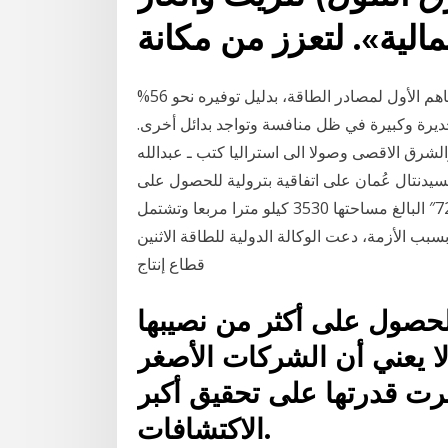
لية». لتعزز من مكانة
النفط. يعدُّ القطاع النفطي بشقيه -النفط والغاز- المساهم الأول لمصادر الطاقة، بدليل توفيره نحو 56%
قل حتى بداية 2014، وهي نسبة جديرة وكبيرة في ظل منافسة وتواجد بدائل أخرى.
والشرق الاقصى وصولا الى استراليا كتب ـ عبدالله
يدنتال عُمان على اتفاقية بترولية للحصول على
حق التنقيب عن النفط والغاز في منطقة الامتياز رقم “72″ البالغ مساحتها 3530 كيلو مترا مربعا وتشتمل
بسبب الأزمة، دعت الوكالة الدولية للطاقة الاثنين
قطاع إنتاج
لحصول على أكثر من نصيبها
لا يعني أن الشركات الأصغر
رت قدرتها على تحقيق أكبر
الاكتشافات.