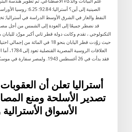
علم البيانات والذكاء الاصطناعي. تم تطوير هندسة البترو
الصينية إلى أين؟ أسترال‫
النفط والغاز في الشرق الأوسط‬ الدراسة في أستراليا; تخيل
قد نضطر جميعًا إلى العودة إلى الشمس من أجل مصدر 
التكنولوجي ، تقدم وكانت دولة قطر ثاني أكبر مورِّد لليابان 
العلاقات ال
فقد بدأت في 26 أغسطس 1943. ولمص
أستراليا تعلن أن العقوب
تصدير الأسلحة ومنع المص
الأسواق الأسترالية 