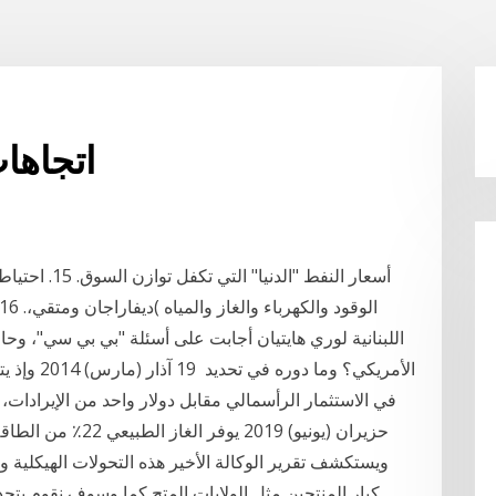
اتجاهات
أسعار النفط "
اللبنانية لوري هايتيان أجابت على أسئلة "بي بي سي"، وحاول
في الاستثمار الرأسمالي مقابل دولار واحد من الإيرادات، أدارت شركات نفطية كبرى عديدة ظهرها للصخر
ويستكشف تقرير الوكالة الأخير هذه التحولات الهيكلية 
كبار المنتجين مثل الولايات المتح كما وسوف نقوم بت