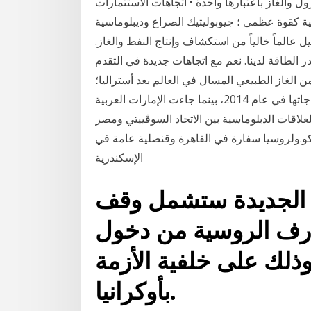
ل والغاز باعتبارها واحدة • اتجاهات الاستثمارات
يا: 92.84: 6.25: روسيا الأوراسية كقوة عظمى ؛ جيوبوليتيك الصراع وديبلوماسية
 عالماً خالياً من استكشاف وإنتاج النفط والغاز.
الطاقة لدينا. نعم مع اتجاهات جديدة في التقدم
من الغاز الطبيعي المسال في العالم بعد أستراليا؛
حيث زوَّدت قطر اليابان بنحو 18 في المائة من إجمالي احتياجاتها في عام 2014، بينما جاءت الإمارات العربية
روسية المصرية القنصلية تعود إلى 1784، أما العلاقات الدبلوماسية بين الاتحاد السوڤييتي ومصر
ر سفارة في موسكو.ولروسيا سفارة في القاهرة وقنصلية عامة في
الإسكندرية
ات الجديدة ستشمل وقف
ارف الروسية من دخول
وذلك على خلفية الأزمة
بأوكرانيا.