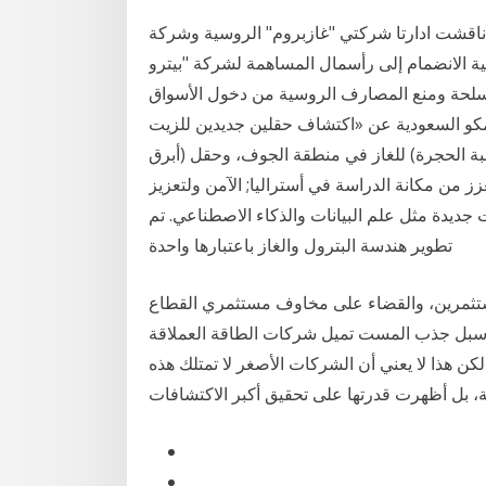
ت ادارتا شركتي "غازبروم" الروسية وشركة "ypfb" الحكومية البوليفية الوضع القانوني للاعمال
ية الانضمام إلى رأسمال المساهمة لشركة "بيترو
أسلحة ومنع المصارف الروسية من دخول الأسواق
أرامكو السعودية عن «اكتشاف حقلين جديدين للزيت
ضبة الحجرة) للغاز في منطقة الجوف، وحقل (أبرق
زز من مكانة الدراسة في أستراليا; الآمن ولتعزيز
ت جديدة مثل علم البيانات والذكاء الاصطناعي. تم
تطوير هندسة البترول والغاز باعتبارها واحدة
تثمرين، والقضاء على مخاوف مستثمري القطاع
ة سبل جذب المست تميل شركات الطاقة العملاقة
ن هذا لا يعني أن الشركات الأصغر لا تمتلك هذه