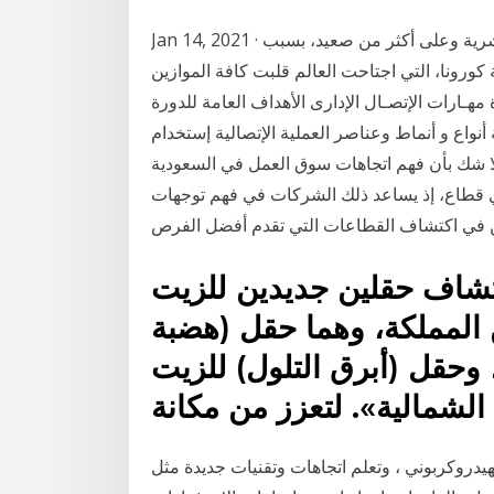
Jan 14, 2021 · عام 2020 كان استثنائياً حمل معه الكثير من المفاجآت للبشرية وعلى أكثر من صعيد، بسبب
كورونا، التي اجتاحت العالم قلبت كافة الموازين
الإتصـال الإدارى الأهداف العامة للدورة: Objectives في
نواع و أنماط وعناصر العملية الإتصالية إستخدام
 لا شك بأن فهم اتجاهات سوق العمل في السعودية
 قطاع، إذ يساعد ذلك الشركات في فهم توجهات
تشاف حقلين جديدين للزيت
ن المملكة، وهما حقل (هضبة
وحقل (أبرق التلول) للزيت
الشمالية». لتعزز من مكانة
لهيدروكربوني ، وتعلم اتجاهات وتقنيات جديدة مثل