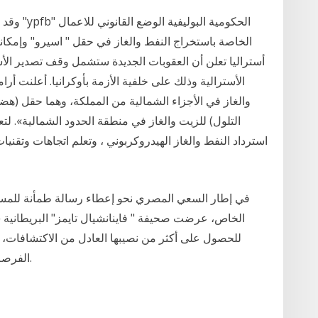
وقد ناقش
الخاصة باستخراج النفط والغاز في حقل " اسيرو" وإمكان
أستراليا تعلن أن العقوبات الجديدة ستشمل وقف تصدير ال
الأسترالية وذلك على خلفية الأزمة بأوكرانيا. أعلنت 
والغاز في الأجزاء الشمالية من المملكة، وهما حقل (ه
التلول) للزيت والغاز في منطقة الحدود الشمالية». لتع
استرداد النفط والغاز الهيدروكربوني ، وتعلم اتجاهات وتقنيا
في إطار السعي المصري نحو إعطاء رسالة طمأنة للمس
الخاص، عرضت صحيفة " فاينانشيال تايمز" البريطاني
للحصول على أكثر من نصيبها العادل من الاكتشافات، لك
الفرصة، بل أظهرت قدرتها على تحقيق أكبر الاكتشافات.