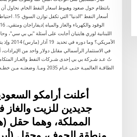
بانتظام حول صعود وهبوط اسعار النفط الخام. نحاول أن ن
أسعار النفط "
اللبنانية لوري هايتيان أجابت على أسئلة "بي بي سي"، وحاول
في الاستثمار الرأسمالي مقابل دولار واحد من الإيرادا
تُ عـد شـركة بي بي إحدى شـركات النفط والغـاز المتكامل
الطاقـة العالميـة حتـى عـام 2035 و
أعلنت أرامكو السعود
جديدين للزيت والغاز ف
المملكة، وهما حقل (ه
منطقة الجوف، وحقل (أبرق 