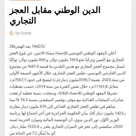
الدين الوطني مقابل العجز
التجاري
by
Guest
28‏‏/5‏‏/1442 بعد الهجرة
أعلن المعهد الوطني التونسي للإحصاء مساء الاثنين، عن بلوغ العجز
التجاري مع الصين وتركيا نحو 1654 مليون دولار، و 669 مليون دولار، تواليًا
ليمثل مجموع العجز التجاري مع هذين البلدين ما قيمته 87.4% من مجموع
الدين الخارجي التونسي. تقلص العجز التجاري، خلال الأشهر السبعة الأولى
من سنة 2020، بقيمة 3596,7مليون دينار (م د) ليصبح في حدود 7567,1م د
مقابل 11163,8م د خلال نفس الفترة من سنة 2019.، حسب معطيات
نشرها المعهد الوطني للاحصاء الثلاثاء. وسجلت، نسبة تغطية ارتفعت
صادرات المنتجات الغذائية مع موفى نوفمبر المنقضي بنسبة 16.3 % مما
ساهم في تقلص العجز التجاري الغذائي إلى 679 مليون دينار مقارنة
بـ1423 مليون دينار أفاد بيان الحكومة الجزائرية في آخر اجتماع لها برئاسة
الوزير الأوّل، نور الدين بدوي، أن الوضعية المالية وموارد الخزينة لسنة
2020، ستُفضي إلى عجز في الميزان التجاري يقدر بـ 1533.4 مليار دينار،
أي ما يُمثّل 7.2 في المائة من