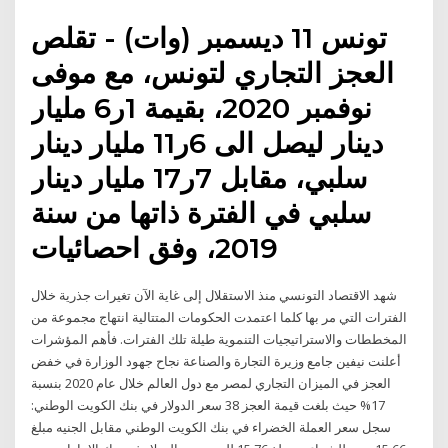
تونس 11 ديسمبر (وات) - تقلص
العجز التجاري لتونس، مع موفى
نوفمبر 2020، بقيمة 1ر6 مليار
دينار ليصل الى 6ر11 مليار دينار
سلبي، مقابل 7ر17 مليار دينار
سلبي في الفترة ذاتها من سنة
2019، وفق احصائيات
شهد الاقتصاد التونسي منذ الاستقلال إلى غاية الآن تغيرات جذرية خلال
الفترات التي مر بها كلما اعتمدت الحكومات المتتالية انتهاج مجموعة من
المخططات والاستراتيجيات التنموية طيلة تلك الفترات. فأهم المؤشرات
أعلنت نيفين جامع وزيرة التجارة والصناعة نجاح جهود الوزارة في خفض
العجز في الميزان التجاري لمصر مع دول العالم خلال عام 2020 بنسبة
17% حيث بلغت قيمة العجز 38 سعر الدولار في بنك الكويت الوطني:
سجل سعر العملة الخضراء في بنك الكويت الوطني مقابل الجنيه مبلغ