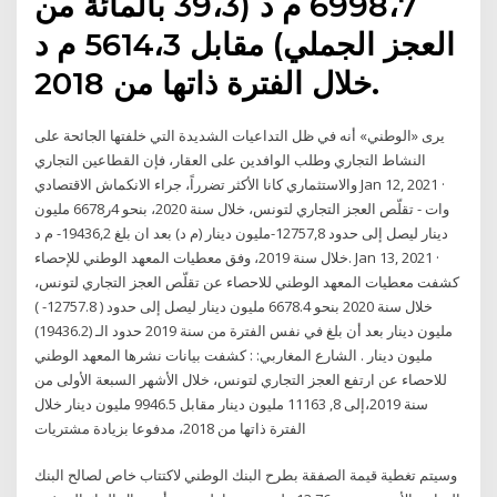
6998،7 م د (39،3 بالمائة من
العجز الجملي) مقابل 5614،3 م د
خلال الفترة ذاتها من 2018.
يرى «الوطني» أنه في ظل التداعيات الشديدة التي خلفتها الجائحة على
النشاط التجاري وطلب الوافدين على العقار، فإن القطاعين التجاري
والاستثماري كانا الأكثر تضرراً، جراء الانكماش الاقتصادي Jan 12, 2021 ·
وات - تقلّص العجز التجاري لتونس، خلال سنة 2020، بنحو 4ر6678 مليون
دينار ليصل إلى حدود 12757,8-مليون دينار (م د) بعد ان بلغ 19436,2- م د
خلال سنة 2019، وفق معطيات المعهد الوطني للإحصاء. Jan 13, 2021 ·
كشفت معطيات المعهد الوطني للاحصاء عن تقلّص العجز التجاري لتونس،
خلال سنة 2020 بنحو 6678.4 مليون دينار ليصل إلى حدود ( 12757.8- )
مليون دينار بعد أن بلغ في نفس الفترة من سنة 2019 حدود الـ (19436.2)
مليون دينار . الشارع المغاربي: : كشفت بيانات نشرها المعهد الوطني
للاحصاء عن ارتفع العجز التجاري لتونس، خلال الأشهر السبعة الأولى من
سنة 2019،إلى 8, 11163 مليون دينار مقابل 9946.5 مليون دينار خلال
الفترة ذاتها من 2018، مدفوعا بزيادة مشتريات
وسيتم تغطية قيمة الصفقة بطرح البنك الوطني لاكتتاب خاص لصالح البنك