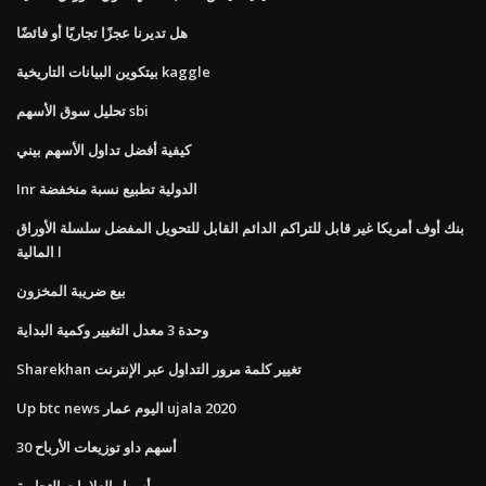
هل تديرنا عجزًا تجاريًا أو فائضًا
بيتكوين البيانات التاريخية kaggle
تحليل سوق الأسهم sbi
كيفية أفضل تداول الأسهم بيني
Inr الدولية تطبيع نسبة منخفضة
بنك أوف أمريكا غير قابل للتراكم الدائم القابل للتحويل المفضل سلسلة الأوراق
المالية l
بيع ضريبة المخزون
وحدة 3 معدل التغيير وكمية البداية
Sharekhan تغيير كلمة مرور التداول عبر الإنترنت
Up btc news اليوم عمار ujala 2020
30 أسهم داو توزيعات الأرباح
أسرار العلامات التجارية