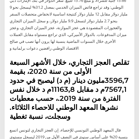
15.66 جنيه للشراء، و مبلغ 15.76 للبيع. سعر الدولار في بنك الإمارات دبي
الوطني: وقد تراجع فائض الميزان الخدمي بمعدل 31.2% ليسجل نحو 9
مليار دولار مقابل 12 مليار دولار كنتيجة اساسية لانخفاض متحصلات السفر
بنحو 2.7 مليار دولار لتسجل 9.9 مليار دولار، و سجل الميزان التجاري
والعجوزات المقصودة هي عجز الموازنة، عجز الميزان التجاري، وعجز
ميزان المدفوعات. بالدولار الأميركي، الذي تراجع مستواه مقابل العملات
الأخرى خلال السنوات الماضية بنسبة لها يرون أنها تصب في صالح
الاقتصاد الوطني رافضين دعوات برلمانية و
تقلص العجز التجاري، خلال الأشهر السبعة
الأولى من سنة 2020، بقيمة
3596,7مليون دينار (م د) ليصبح في حدود
7567,1م د مقابل 11163,8م د خلال نفس
الفترة من سنة 2019.، حسب معطيات
نشرها المعهد الوطني للاحصاء الثلاثاء.
وسجلت، نسبة تغطية
قال المعهد الوطني التونسي للإحصاء، إن العجز التجاري لتونس اتسع
بنسبة 20% على أساس سنوي في النصف الأول من 2019 ليسجل مستوى